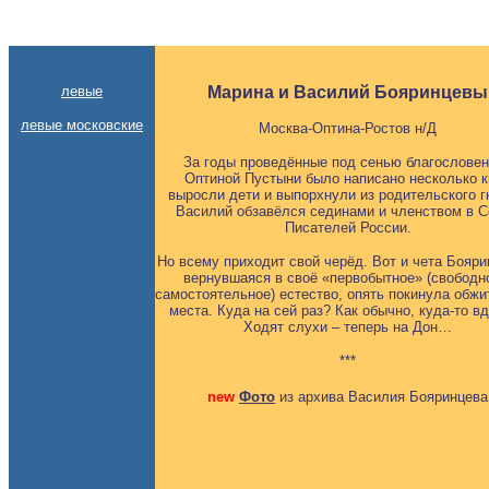
левые
Марина и Василий Бояринцевы
левые московские
Москва-Оптина-Ростов н/Д
За годы проведённые под сенью благослове
Оптиной Пустыни было написано несколько к
выросли дети и выпорхнули из родительского г
Василий обзавёлся сединами и членством в 
Писателей России.
Но всему приходит свой черёд. Вот и чета Бояри
вернувшаяся в своё «первобытное» (свободн
самостоятельное) естество, опять покинула обж
места. Куда на сей раз? Как обычно, куда-то 
Ходят слухи – теперь на Дон…
***
new
Фото
из архива Василия Бояринцева