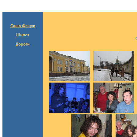
Саша Фещук
Шипот
Дороги