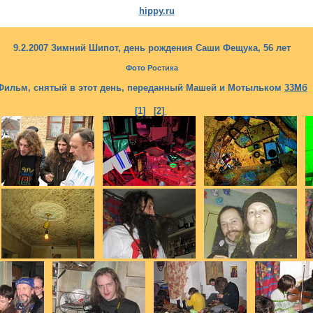
hippy.ru
9.2.2007 Зимний Шипот, день рождения Саши Фещука, 56 лет
Фото Ростика
Фильм, снятый в этот день, переданный Машей и Мотыльком
33Мб
[1]
[2]