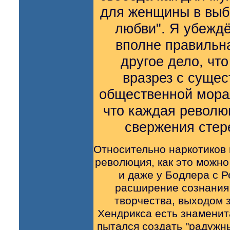
для женщины в выб
любви". Я убеждё
вполне правильн
другое дело, чт
вразрез с суще
общественной мора
что каждая револю
свержения стер
Относительно наркотиков 
революция, как это можно
и даже у Бодлера с Р
расширение сознания 
творчества, выходом 
Хендрикса есть знаменита
пытался создать "радужны