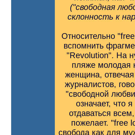
("свободная любо
склонность к на
Относительно "free
вспомнить фрагм
"Revolution". На 
пляже молодая 
женщина, отвечая
журналистов, гово
"свободной любви
означает, что 
отдаваться всем,
пожелает. "free l
свобода как для му