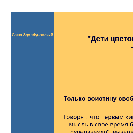
Саша Здолбуновский
"Дети цвето
П
Только воистину сво
Говорят, что первым х
мысль в своё время 
суперзвезда", вызва