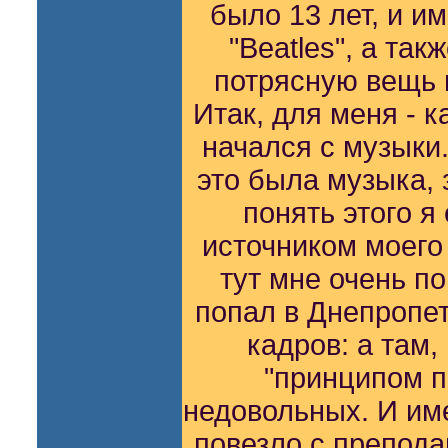
было 13 лет, и и
"Веаtlеs", а та
потрясную вещь в
Итак, для меня - к
начался с музыки.
это была музыка, 
понять этого я
источником моего
тут мне очень по
попал в Днепропет
кадров: а там,
"принципом п
недовольных. И им
повезло с препод