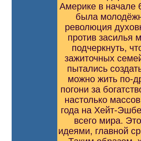
Америке в начале 6
была молодёжн
революция духов
против засилья м
подчеркнуть, чт
зажиточных семе
пытались создать
можно жить по-др
погони за богатств
настолько массов
года на Хейт-Эшбе
всего мира. Эт
идеями, главной с