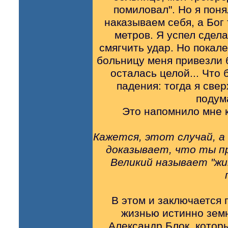
помиловал". Но я поня
наказываем себя, а Бог 
метров. Я успел сдела
смягчить удар. Но покале
больницу меня привезли б
осталась целой... Что
падения: тогда я свер
подума
Это напомнило мне 
Кажется, этот случай, а
доказывает, что ты п
Великий называет "жи
B этом и заключается 
жизнью истинно земн
Александр Блок, которы