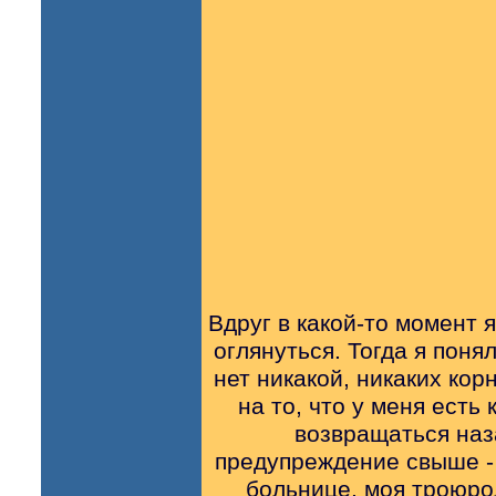
Вдруг в какой-то момент 
оглянуться. Тогда я поня
нет никакой, никаких кор
на то, что у меня есть
возвращаться наз
предупреждение свыше - 
больнице, моя троюрод