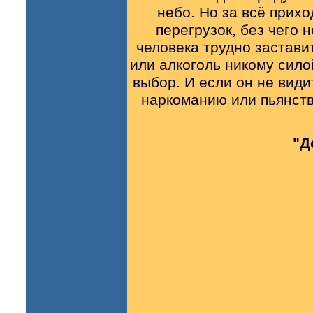
небо. Но за всё прих
перегрузок, без чего
человека трудно заставит
или алкоголь никому сило
выбор. И если он не види
наркоманию или пьянств
"Д