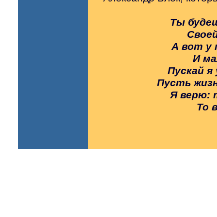
Ты будеш
Своей
А вот у 
И ма
Пускай я 
Пусть жизн
Я верю: 
То 