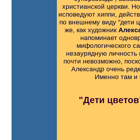
христианской церкви. Но
исповедуют хиппи, действ
по внешнему виду "дети 
же, как художник
Алекс
напоминает одновр
мифологического са
незаурядную личность 
почти невозможно, поск
Александр очень редк
Именно там и 
"Дети цветов