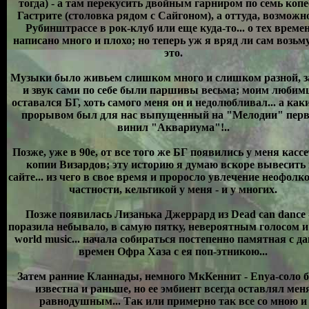
тогда) - а там перекусить двойным гарниром по семь копе
Гастрите (столовка рядом с Сайгоном), а оттуда, возможно
Рубинштрассе в рок-клуб или еще куда-то... о тех време
написано много и плохо; но теперь уж я вряд ли сам возьму
это.
Музыки было живьем слишком много и слишком разной, з
и звук сами по себе были паршивы весьма; моим любим
оставался БГ, хоть самого меня он и недолюбливал... а как
прорывом был для нас выпущенный на "Мелодии" пер
винил "Аквариума"!..
Позже, уже в 90е, от все того же БГ появились у меня касс
копии Визардов; эту историю я думаю вскоре вывесить
сайте... из чего в свое время и проросло увлечение неофолко
частности, кельтикой у меня - и у многих.
Позже появилась Лизанька Джеррард из Dead can dance 
поразила небывало, в самую пятку, невероятным голосом и
world music... начала собираться постепенно памятная с д
времен Офра Хаза с ея поп-этникою...
Затем ранние Кланнады, немного МкКеннит - Enya-соло 
известна и раньше, но ее эмбиент всегда оставлял мен
равнодушным... Так или примерно так все со мною и