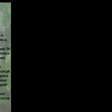
 о
им к
вои 36
ичных
ьно.
а
среди
рого
нные
орой
ным
сяток