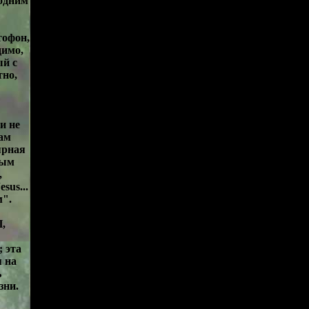
годним
тофон,
димо,
ый с
тно,
и не
там
ярная
ным
,
sus...
м".
П,
 эта
 на
ь
зни.