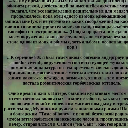
...К тому времени из джаза я слышал только диксиленд с
обилием резкой, дребезжащей на имевшейся акустике меди
полагал, что все направление решительно не для меня; 
продолжалось, пока отец одного из моих однокашников 
записал мне (уж и не упомню из каких соображений) на касс
какого-то винила удивительный, мягкий, томно-расслабл
саксофон с электропианино... (Плоды прорастали медленн
моем окружении такого не слушали, - но со временем зап
стала одной из моих любимых, хоть альбом и неопознан до
пор.)
...К середине 80х я был газетчиком с богемно-андерграун
modus vivendi, окруженным соответствующей музыкою
домашняя аппаратура по тем временам завелась довол
приличная; в соответствии с менталитетом стали появля
записи какого-то new age и, возможно, этники... тем врем
настала романтическая горбачевская оттепель.
Одно время я жил в Питере, бывшем культовым местом
отечественных волосатых - и мне не забыть, как мы с не
юною ведьмочкой в синеватом магическом дыму встреч
рассветы над Муринским ручьем запиленными рагами Ша
и болгарским "Taste of honey" с вечной безголосой радио
чтобы затем забыться на несколько часов и, проснувшись
вечер, отправляться в Сайгон ("на Сайг", как говорили