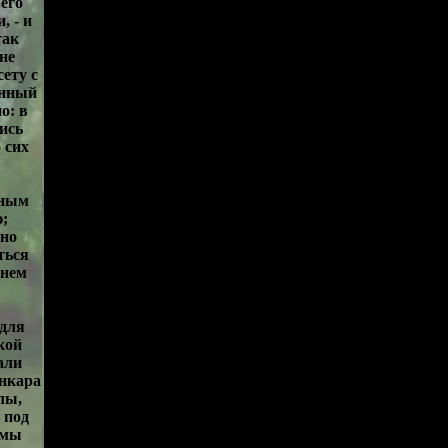
 его
, - и
так
не
ету с
енный
о: в
ись
 сих
дным
;
ьно
ться
енем
 для
кой
али
нкара
лы,
 под
 мы