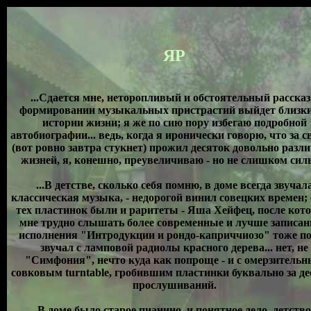
ЯP
...Сдается мне, неторопливый и обстоятельный рассказ
формировании музыкальных пристрастий выйдет близк
истории жизни; я же по сию пору избегаю подробной
автобиографии... ведь, когда я иронически говорю, что за с
(вот ровно завтра стукнет) прожил десяток довольно разл
жизней, я, конешно, преувеличиваю - но не слишком сил
...В детстве, сколько себя помню, в доме всегда звучал
классическая музыка, - недорогой винил совецких времен; 
тех пластинок были и раритеты - Яша Хейфец, после кото
мне трудно слышать более современные и лучше записа
исполнения "Интродукции и рондо-каприччиозо" тоже п
звучал с ламповой радиолы красного дерева... нет, не
"Симфония", нечто куда как попроще - и с омерзитель
совковым turntable, гробившим пластинки буквально за де
прослушиваний.
В доме было старое пианино, и понятное дело, детство