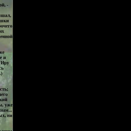
й, -
ышал,
ушки
рочего
их
щенной
же
е и
у Иру
сь
.)
сть;
чего
екий
а, уже
нам...
ых, ни