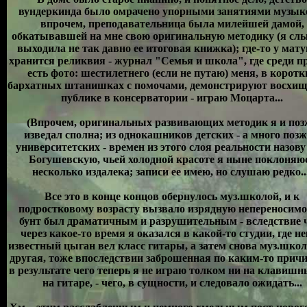
вундеркинда было омрачено упорными занятиями музыко
впрочем, преподавательница была милейшей дамой,
обкатывавшей на мне свою оригинальную методику (я сл
выходила не так давно ее итоговая книжка); где-то у мат
хранится реликвия - журнал "Семья и школа", где среди п
есть фото: шестилетнего (если не путаю) меня, в коротк
бархатных штанишках с помочами, демонстрируют восхи
публике в консерватории - играю Моцарта...
(Впрочем, оригинальных развивающих методик я и поз
изведал сполна; из однокашников детских - а много позж
университетских - времен из этого слоя реальности назов
Богушевскую, чьей холодной красоте я ныне поклоняю
несколько издалека; записи ее имею, но слушаю редко..
Все это в конце концов обернулось муз.школой, и к
подростковому возрасту вызвало изрядную непереносимо
бунт был драматичным и разрушительным - вследствие 
через какое-то время я оказался в какой-то студии, где н
известный цыган вел класс гитары, а затем снова муз.школ
другая, тоже впоследствии заброшенная по каким-то причи
в результате чего теперь я не играю толком ни на клавишн
на гитаре, - чего, в сущности, и следовало ожидать...