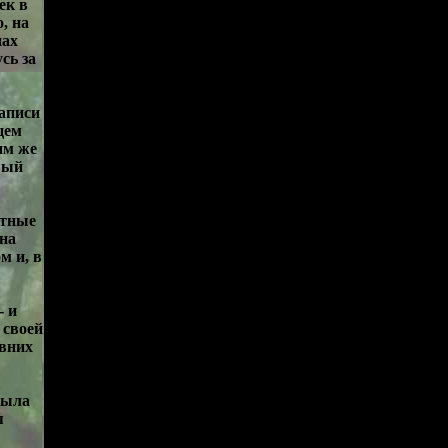
ек в
, на
нах
сь за
аписи
цем
им же
вый
етные
 на
м и, в
- и
 своей
авних
была
я