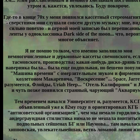
Хм... этим расслабленным и немного хмельным пост-ново
утром я, кажется, увлекаюсь. Буду покороче.
Где-то в конце 70х у меня появился кассетный стереомагни
- сверстники мои слушали совсем другую музыку; мне, ви
сильно повезло - и первой моей записью был переписанн
ленты у одноклассника Dark side of the moon... что, вероя
многое объясняет.
Я не помню толком, что именно заполняло мои
немногочисленные и дерьмовые кассеты свемовского, есл
тасмовского, производства; какая-нибудь диско-дрянь 
наверняка была... была еще подпольная, но бешено попул
"Машина времени" с омерзительным звуком и фирмен
козлетоном Макаревича, "Воскресение"... Space, Jarre
разумеется, Флойды, Uriah Heep... "Отель Калифорния" и Je
и чуть позже появился странный, чарующий "Аквариу
Тем временем начался Университет и, разумеется, КС
объявленный уже к 82му году в ориентировках КГБ
"антисоветской организацией", чем мы немало гордились;
андерграундная стилистика нимало не мешала винтиться
подпольных сейшенах БГ или Наумова... там началас
хипповская, увлекательнейшая, ветвь ломаной линии жи