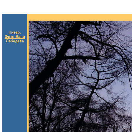
Питер.
Фото Вани
Лебедева