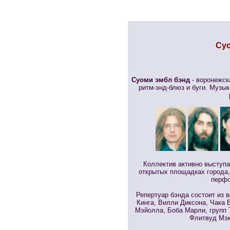
Суо
Суоми эмбл бэнд
- воронежск
ритм-энд-блюз и буги. Музык
Коллектив активно выступа
открытых площадках города,
перфо
Репертуар бэнда состоит из 
Кинга, Вилли Диксона, Чака 
Мэйолла, Боба Марли, групп Т
Флитвуд Мэк 