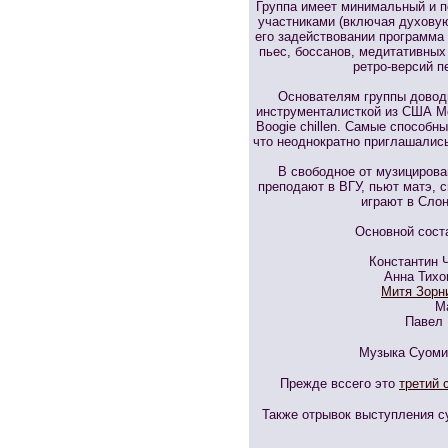
Группа имеет минимальный и п
участниками (включая духовую
его задействовании программа
пьес, боссанов, медитативных
ретро-версий п
Основателям группы довод
инструменталисткой из США Ме
Boogie chillen. Самые способн
что неоднократно приглашались
В свободное от музицирова
преподают в ВГУ, пьют матэ, 
играют в Слон
Основной сост
Константин Ч
Анна Тихо
Митя Зорн
Ма
Павел 
Музыка Суоми
Прежде вссего это
третий 
Также отрывок выступления с