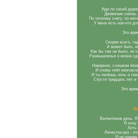
Иди по своей дорог
Движение сквозь 
По теплому снегу, по мяг
У меня есть кое-что для
Это вре
Скорее всего, га
А может быть, и
Как бы там ни было, но 
Размышленья о жизни сде
Наверное, слишком без
И снова тебя ежечасн
И ты любишь ночь и смо
Спустя тридцать лет и 
Это врем
В
Валентинов день. Я
Я хочу
Хоть 
Лепестки роз - э
Я не помню 