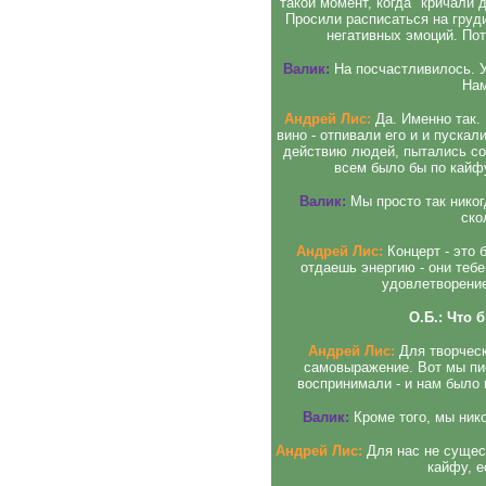
такой момент, когда "кричали д
Просили расписаться на груди
негативных эмоций. Пот
Валик:
На посчастливилось. У
Нам
Андрей Лис:
Да. Именно так.
вино - отпивали его и и пускал
действию людей, пытались со
всем было бы по кайфу
Валик:
Мы просто так никог
ско
Андрей Лис:
Концерт - это 
отдаешь энергию - они теб
удовлетворение
О.Б.: Что 
Андрей Лис:
Для творческ
самовыражение. Вот мы пи
воспринимали - и нам было
Валик:
Кроме того, мы нико
Андрей Лис:
Для нас не сущес
кайфу, 