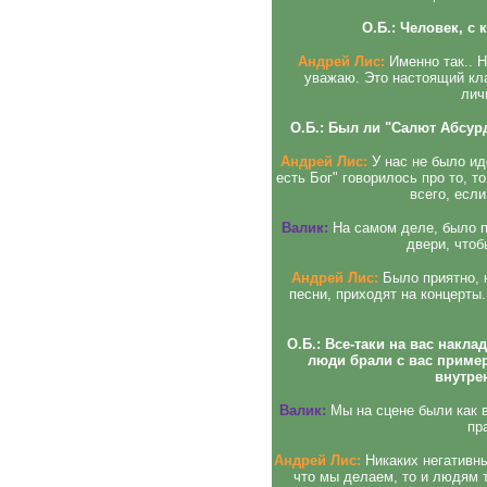
О.Б.: Человек, с
Андрей Лис:
Именно так.. Н
уважаю. Это настоящий кла
лич
О.Б.: Был ли "Салют Абсу
Андрей Лис:
У нас не было ид
есть Бог" говорилось про то, т
всего, есл
Валик:
На самом деле, было п
двери, чтоб
Андрей Лис:
Было приятно, 
песни, приходят на концерты.
О.Б.: Все-таки на вас накл
люди брали с вас пример
внутре
Валик:
Мы на сцене были как в
пр
Андрей Лис:
Никаких негативн
что мы делаем, то и людям 