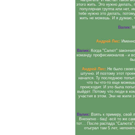
этого жить. Это нужно делать, 
популярная группа или нет, и
тебе нужно это делать, потому
жить не можешь. И я думаю, 
Валик:
М
Андрей Лис:
Именно 
Валик:
Когда "Салют" закончил
команду професиионалов - и вс
бы
Андрей Лис:
Не было своего 
штучно. И поэтому этот проек
начался. Ту последнюю попыт
что ты что-то еще можешь,
происходит. И это была попыт
выйдет. Потому что люди в ко
участия в этом. Эни не жили 
Валик:
Взять к примеру, свой 
Внезапно - бац! -всё то же с
тот… После распада "Салюта" я
отыграл там 5 лет, непоня