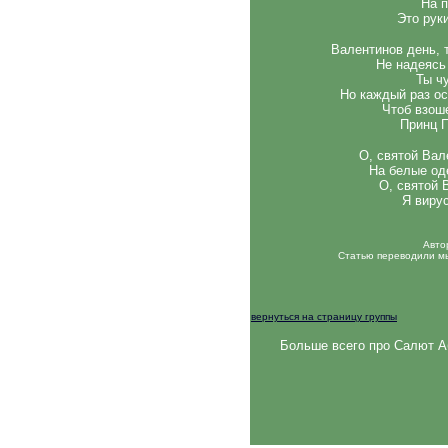
На 
Это рук
Валентинов день, т
Не надеясь 
Ты ч
Но каждый раз ос
Чтоб взоше
Принц 
О, святой Вал
На белые од
О, святой 
Я виру
Авто
Статью переводили мы 
вернуться на страницу группы
Больше всего про Салют А