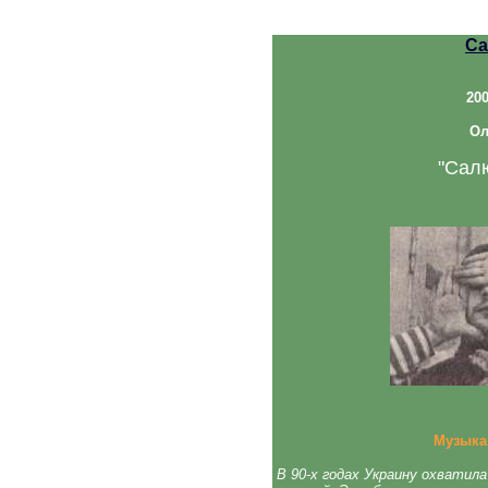
Са
20
Ол
"Сал
Музыка
В 90-х годах Украину охватил