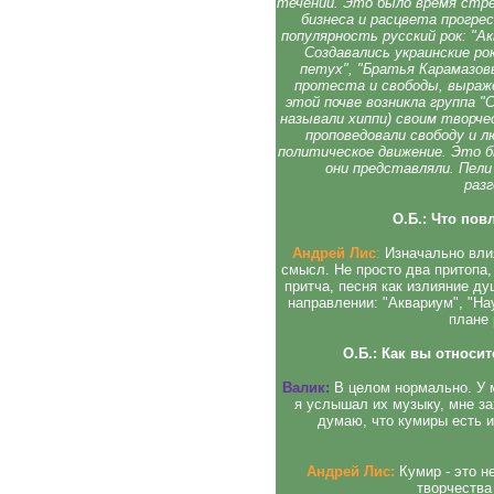
течений. Это было время стр
бизнеса и расцвета прогре
популярность русский рок: "Ак
Создавались украинские ро
петух", "Братья Карамазовы
протеста и свободы, выраже
этой почве возникла группа 
называли хиппи) своим творч
проповедовали свободу и 
политическое движение. Это б
они представляли. Пели 
разг
О.Б.: Что пов
Андрей Лис
:
Изначально влия
смысл. Не просто два притопа, 
притча, песня как излияние ду
направлении: "Аквариум", "Нау
плане 
О.Б.: Как вы относи
Валик:
В целом нормально. У м
я услышал их музыку, мне зах
думаю, что кумиры есть и
Андрей Лис:
Кумир - это н
творчества