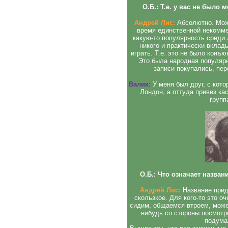
О.Б.: Т.е. у вас не было
Андрей Лис:
Абсолютно. Можн
время единственной некомме
какую-то популярность среди 
никого и практически вкла
играть. Т.е. это не было конъ
Это была народная популярн
записи покупались, пе
Валик:
У меня был друг, с кот
Лондон, а оттуда привез кас
групп
О.Б.: Что означает назва
Андрей Лис:
Название приду
скользкое. Для кого-то это о
сидим, общаемся втроем, может
нибудь со стороны посмотре
подумал