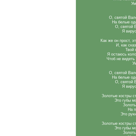
Ум
О, святой Вал
На белые од
О, святой 
Я виру
Как же он прост, э
И, как ска
Твой 
Я остаюсь коло
Чтоб не видеть 
У
О, святой Вал
На белые од
О, святой 
Я виру
Золотые костры с
Это губы м
Золоты
На 
Это рук
Золотые костры с
Это губы м
Золоты