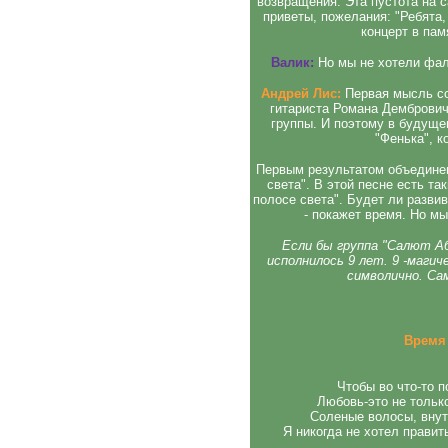
возвращения. Эта пустота на 
приветы, пожелания: "Ребята,
концерт в пам
Валик:
Но мы не хотели фал
Андрей Лис:
Первая мысль со
гитариста Романа Дембрович
группы. И поэтому в будущ
"Фенька", к
Первым результатом объединен
света". В этой песне есть так
полосе света". Будет ли разви
- покажет время. Но мы
Если бы группа "Салют Аб
исполнилось 9 лет. 9 -магич
символично. Са
Время
Чтобы во что-то п
Любовь-это не только
Соленые волосы, внут
Я никогда не хотел правит