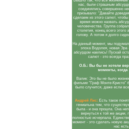
Вышло так, что все жизненные 
нас, были страшным абсурд
соединялись совершенно нес
призывало: "Давайте доведем
сделаем из этого салют, чтобы 
время можно назвать абсур
человечества. Группа собрала
столетия, конец всего этого
голову. А потом я долго сид
На данный момент, мы подумали
эпоха Водолея, новая Эра -
абсурдом наелись! Пускай оста
салют - это всегда пра
О.Б.: Вы бы не хотели ве
моменты, когда
Валик: Это бы не было жизне
фильме "Граф Монте-Кристо" бы
было случится, даже если все
Андрей Лис:
Есть такое понят
гениальна тем, что существу
была - и она прошла. Она не
вернуться к той же акции, 
полностью исчерпала. Единств
момент - это сделать новую ак
нас ест