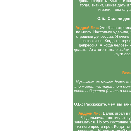
давало радость. Взять - и з
тогда, значит, может дать и
играли, - она слу
О.Б.: Стал ли дл
Андрей Лис:
Это была огромна
по мозгу. Настолько ударила, 
страшной депрессии. Я очень 
наша жизнь. Когда ты теряе
депрессия. А когда человек 
делать. Из этого тяжело выйти.
круги св
Вел
Музыкант не может долго жит
что может настать тот момент
снова соберется (пусть в ино
О.Б.: Расскажите, чем вы за
Андрей Лис:
Валик играл в г
бездельничал, потому что у
заниматься. Но это состояние 
- из него просто прет. Когда т
напрягать. И настал такой мо