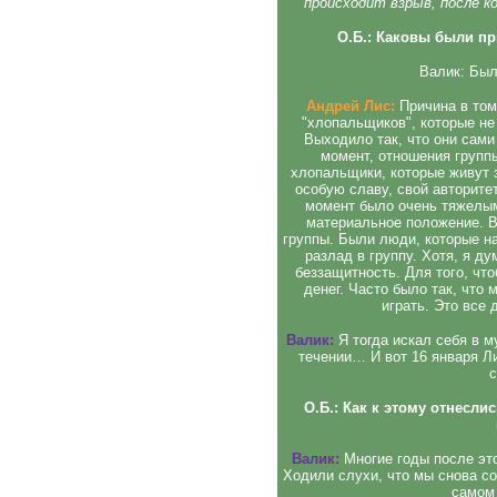
происходит взрыв, после 
О.Б.: Каковы были п
Валик: Был
Андрей Лис:
Причина в том
"хлопальщиков", которые не 
Выходило так, что они сам
момент, отношения групп
хлопальщики, которые живут 
особую славу, свой авторите
момент было очень тяжелым
материальное положение. В
группы. Были люди, которые на
разлад в группу. Хотя, я д
беззащитность. Для того, чт
денег. Часто было так, что
играть. Это все 
Валик:
Я тогда искал себя в 
течении… И вот 16 января Ли
с
О.Б.: Как к этому отнесл
Валик:
Многие годы после это
Ходили слухи, что мы снова со
самом 