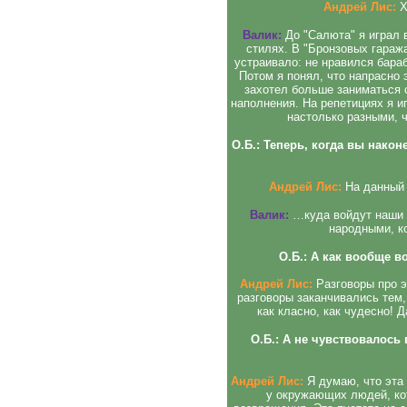
Андрей Лис:
Х
Валик:
До "Салюта" я играл 
стилях. В "Бронзовых гаража
устраивало: не нравился бара
Потом я понял, что напрасно 
захотел больше заниматься с
наполнения. На репетициях я и
настолько разными, 
О.Б.: Теперь, когда вы након
Андрей Лис:
На данный 
Валик:
…куда войдут наши 
народными, к
О.Б.: А как вообще в
Андрей Лис:
Разговоры про э
разговоры заканчивались тем,
как класно, как чудесно! 
О.Б.: А не чувствовалось 
Андрей Лис:
Я думаю, что эта 
у окружающих людей, ко