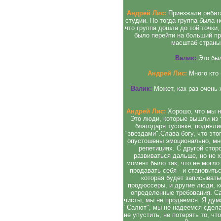
Андрей Лис:
Приезжали ребята
студии. Но тогда группа была н
что группа дошла до той точки,
было перейти на больший п
масштаб страны.
Валик:
Это бы
Андрей Лис:
Много кто 
Валик:
Может, как раз очень 
Андрей Лис:
Хорошо, что мы н
Это люди, которые вышли из т
благодаря тусовке, подняли
"звездами".Слава богу, что это
опустошены эмоционально, мно
репетициях. С другой стор
развиваться дальше, но не 
момент было так, что не могло
продавать себя - и становить
которая будет записыватьс
продюссеры, и другие люди, к
определенные требования. Са
чисты, мы не продаемся. Я дум
"Салют", мы не надеемся сдел
не упустить, не потерять то, ч