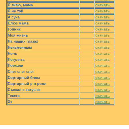
Я знаю, мама
скачать
Я не той
скачать
А сука
скачать
Блюз мама
скачать
Гопник
скачать
Моя жизнь
скачать
На наших глазах
скачать
Неизменным
скачать
Ночь
скачать
Погулять
скачать
Поехали
скачать
Снег снег снег
скачать
Сортирный блюз
скачать
Сортирный р-н-ролл
скачать
Съехал с катушек
скачать
Телега
скачать
Хз
скачать