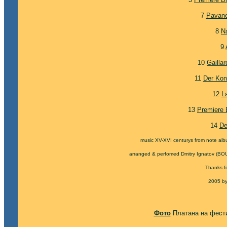
7
Pavane
8
N
9
10
Gailla
11
Der Kon
12
La
13
Premiere
14
De
music ХV-XVI centurys from note alb
arranged & perfomed Dmitry Ignatov (BO
Thanks fo
2005 by
Фото
Платана на фести