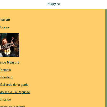
hippy.ru
латан
осква
ance Measure
Fantasia
hrentanz
aillarde de la garde
doulce & La Reprinse
Almande
ansle de la guerre