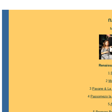
П
М
Renaiss
1
2
Mo
3
Pavane & La G
4
Passomezo la 
5
5
Premere Br