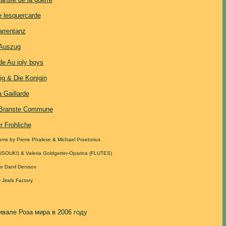
 lesquercarde
arrentanz
Auszug
rde Au ioly boys
ig & Die Konigin
 Gaillarde
 Branste Commune
r Frohliche
ums by Pierre Phalese & Michael Praetorius
USOUKI) & Valeria Goldgetter-Oparina (FLUTES)
r Danil Denisov
 Jirafs Factory
вале Роза мира в 2006 году