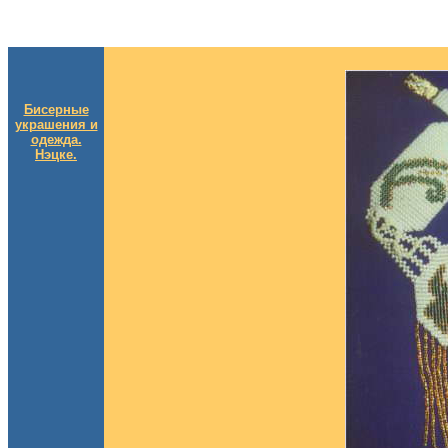
Бисерные
украшения и
одежда.
Нэцке.