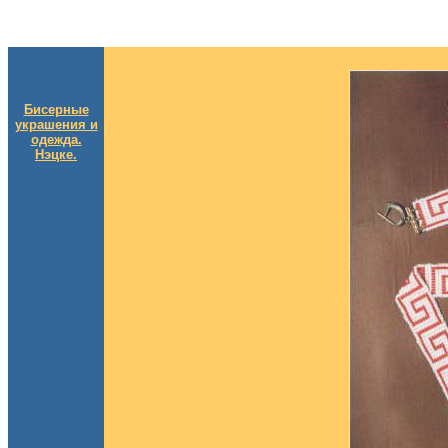
Бисерные
украшения и
одежда.
Нэцке.