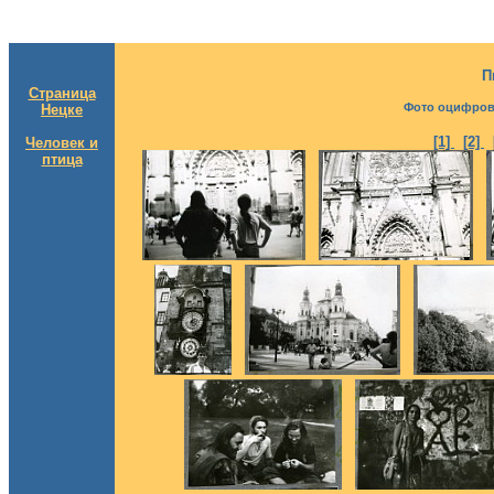
П
Страница
Фото оцифров
Нецке
[1]
[2]
Человек и
птица