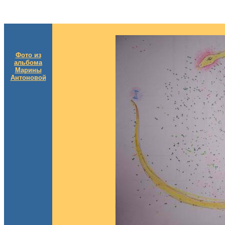
Фото из
альбома
Марины
Антоновой