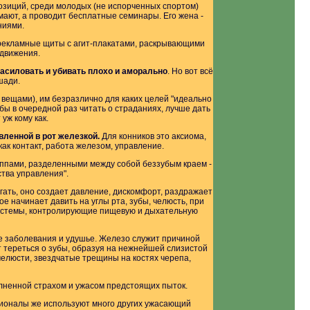
озиций, среди молодых (не испорченных спортом)
мают, а проводит бесплатные семинары. Его жена -
ниями.
 рекламные щиты с агит-плакатами, раскрывающими
 движения.
асиловать и убивать плохо и аморально
. Но вот всё
шади.
 вещами), им безразлично для каких целей "идеально
обы в очередной раз читать о страданиях, лучше дать
уж кому как.
вленной в рот железкой.
Для конников это аксиома,
как контакт, работа железом, управление.
руппами, разделенными между собой беззубым краем -
тва управления".
рогать, оно создает давление, дискомфорт, раздражает
е начинает давить на углы рта, зубы, челюсть, при
 системы, контролирующие пищевую и дыхательную
 заболевания и удушье. Железо служит причиной
т тереться о зубы, образуя на нежнейшей слизистой
елюсти, звездчатые трещины на костях черепа,
лненной страхом и ужасом предстоящих пыток.
есионалы же используют много других ужасающий