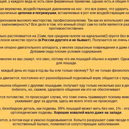
кций, у каждого вида кс есть свои фирменные примочки, однако есть и общие 
ая веревочка, воздействующая давлением на нос - это все равно, что ударить 
, различные
цепочки и погремушки
, вставляемые в рот или воздействующие н
ризнаком высокого мастерства, профессионализма. Так как их используют уж
ая закономерность? Все дело в том, что конный спорт сам по себя является 
противоестественен.
но растягивается на 21мм, при среднем галопе на идеальном(!) грунте без в
лохое качество грунта (
в России другого и не бывает
). Получается не очень
я опорно-двигательного аппарата, у многих серьезные повреждения и даже 
Добавим сюда плохие условия содержания.
многие из вас скажут, что овес, потому что им лошадей обычно и кормят. Од
для лошади.
 каждый день из года в год вы бы ели только овсянку? Тут не только физиоло
а двигается, постоянно ест разнообразный подножный корм, общается с пре
ишена общения с другими лошадьми, получает еду только несколько раз в де
побегать, но, скажем, здорового общения им это не обеспечивает.
ся потомство, то происходит случка, что тоже очень травмирует психику жив
ухаживают друг за другом, здесь же всего этого не происходит.
ы, безобидную деталь, как подковы. 99% лошадей может жить без них, 1% - э
ортопедические подковы.
Хороших ковалей мало даже на западе
.
ются, а потом еще и ужасно подковываются. Копыто разрушают сами гвозди 
естественный баланс, появляются сопутствующие заболевания.