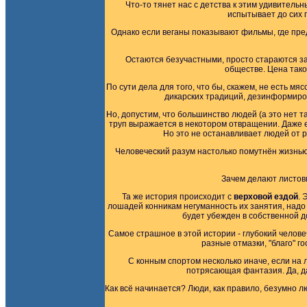
Что-то тянет нас с детства к этим удивитель
испытывает до сих 
Однако если веганы показывают фильмы, где пре
Остаются безучастными, просто стараются заб
обществе. Цена так
По сути дела для того, что бы, скажем, не есть м
дикарских традиций, дезинформиро
Но, допустим, что большинство людей (а это нет 
труп выражается в некотором отвращении. Даже е
Но это не останавливает людей от р
Человеческий разум настолько помутнён жизнью
Зачем делают листовк
Та же история происходит с
верховой ездой
. 
лошадей конникам негуманность их занятия, надо э
будет убежден в собственной д
Самое страшное в этой истории - глубокий челове
разные отмазки, "благо" г
С конным спортом несколько иначе, если на
потрясающая фантазия. Да, 
Как всё начинается? Люди, как правило, безумно 