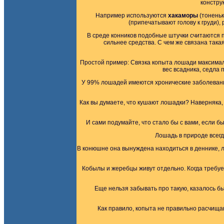
констру
Например используются
хакаморы
(тоненьк
(припечатывают голову к груди)
В среде конников подобные штучки считаются п
сильнее средства. С чем же связана так
Простой пример: Связка копыта лошади максималь
вес всадника, седла п
У 99% лошадей имеются хронические заболевани
Как вы думаете, что кушают лошадки? Наверняка, 
И сами подумайте, что стало бы с вами, если бы
Лошадь в природе всегд
В конюшне она вынуждена находиться в деннике, л
Кобылы и жеребцы живут отдельно. Когда требует
Еще нельзя забывать про такую, казалось б
Как правило, копыта не правильно расчища