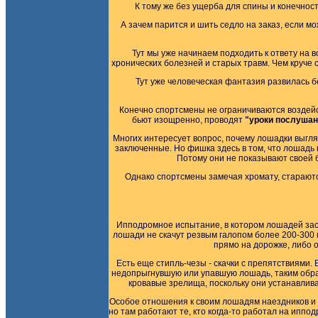
К тому же без ущерба для спины и конечност
А зачем парится и шить седло на заказ, если 
Тут мы уже начинаем подходить к ответу на в
хронических болезней и старых травм. Чем круче 
Тут уже человеческая фантазия развилась б
Конечно спортсмены не ограничиваются воздейст
бьют изощренно, проводят
"уроки послушан
Многих интересует вопрос, почему лошадки выгляд
заключенные. Но фишка здесь в том, что лошадь 
Потому они не показывают своей 
Однако спортсмены замечая хромату, стараются
Ипподромное испытание, в котором лошадей заст
лошади не скачут резвым галопом более 200-300 
прямо на дорожке, либо 
Есть еще стипль-чезы - скачки с препятствиями.
недопрыгнувшую или упавшую лошадь, таким образ
кровавые зрелища, поскольку они устанавлив
Особое отношения к своим лошадям наездников и ж
но там работают те, кто когда-то работал на ипп