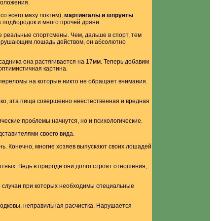
положения.
со всего маху локтем),
мартингалы и шпрунты
а подбородок и много прочей дряни.
е реальные спортсмены. Чем, дальше в спорт, тем
разрушающим лошадь действом, он абсолютно
садника она растягивается на 17мм. Теперь добавим
 оптимистичная картина.
переломы на которые никто не обращает внимания.
нако, эта пища совершенно неестественная и вредная
гические проблемы начнутся, но и психологические.
дставителями своего вида.
нь. Конечно, многие хозяев выпускают своих лошадей
отных. Ведь в природе они долго строят отношения,
то случаи при которых необходимы специальные
подковы, неправильная расчистка. Нарушается