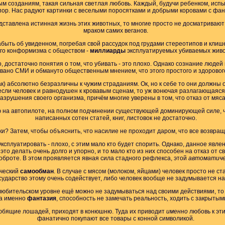
ным созданиям, такая сильная светлая любовь. Каждый, будучи ребенком, исп
пор. Нас радуют картинки с веселыми поросятками и добрыми коровами с фан
дставлена истинная жизнь этих животных, то многие просто не досматривают
мраком самих веганов.
ыть об увиденном, погребая свой рассудок под грудами стереотипов и клише, 
ого конформизма с обществом -
миллиарды
эксплуатируемых убиваемых живот
ясо, достаточно понятия о том, что убивать - это плохо. Однако сознание люд
вано СМИ и обмануто общественным мнением, что этого простого и здоровог
так) абсолютно безразличны к чужим страданиям. Ок, но к себе то они должн
сли человек и равнодушен к кровавым сценам, то уж вонючая разлагающаяся 
азрушения своего организма, причём многие уверены в том, что отказ от мяс
 на автопилоте, на полном подчинении существующей доминирующей силе, ч
написанных сотен статей, книг, листовок не достаточно.
и? Затем, чтобы объяснить, что насилие не проходит даром, что все возвраща
Эксплуатировать - плохо, с этим мало кто будет спорить. Однако, данное явле
то делать очень долго и упорно, и то мало кто из них способен на отказ от с
оброте. В этом проявляется явная сила стадного рефлекса, этой
автоматиче
ческий
самообман
. В случае с мясом (молоком, яйцами) человек просто не с
осударство этому очень содействует, либо человек вообще не задумывается над
 любительском уровне ещё можно не задумываться над своими действиями, т
да именно
фантазия
, способность не замечать реальность, ходить с закрытым
любящие лошадей, приходят в конюшню. Туда их приводит
именно
любовь к эти
фанатично покупают все товары с конной символикой.