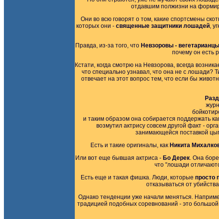
отдавшим полжизни на формиро
Они во всю говорят о том, какие спортсмены ско
которых они -
священные защитники лошадей
, у
Правда, из-за того, что
Невзоровы - вегетарианц
почему он есть р
Кстати, когда смотрю на Невзорова, всегда возника
что специально узнавал, что она не с лошади? Ти
отвечает на этот вопрос тем, что если бы живот
Разд
журн
бойкотир
и таким образом она собирается поддержать ка
возмутил актрису совсем другой факт - о
занимающейся поставкой цып
Есть и такие оригиналы, как
Никита Михалко
Или вот еще бывшая актриса -
Бо Дерек
. Она бор
что "лошади отличаютс
Есть еще и такая фишка. Люди, которые
просто 
отказываться от убийства
Однако тенденции уже начали меняться. Например,
традицией подобных соревнований - это большой пр