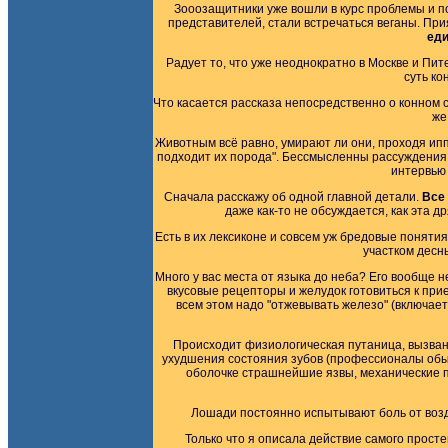
Зооозащитники уже вошли в курс проблемы и по
представителей, стали встречаться веганы. При
еди
Радует то, что уже неоднократно в Москве и П
суть ко
Что касается рассказа непосредственно о конном с
же
Животным всё равно, умирают ли они, проходя ипп
подходит их порода". Бессмысленны рассуждения о 
интервью 
Сначала расскажу об одной главной детали.
Все 
даже как-то не обсуждается, как эта д
Есть в их лексиконе и совсем уж бредовые поняти
участком десн
Много у вас места от языка до неба? Его вообще не
вкусовые рецепторы и желудок готовиться к прие
всем этом надо "отжевывать железо" (включае
Происходит физиологическая путаница, вызва
ухудшения состояния зубов (профессионалы обыч
оболочке страшнейшие язвы, механические п
Лошади постоянно испытывают боль от возд
Только что я описала действие самого прост