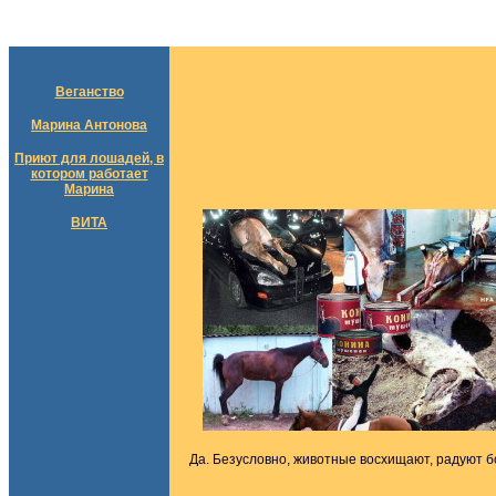
Веганство
Марина Антонова
Приют для лошадей, в
котором работает
Марина
ВИТА
Да. Безусловно, животные восхищают, радуют бо