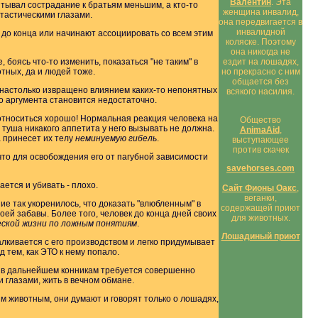
Валентин
. Эта
ытывал сострадание к братьям меньшим, а кто-то
женщина инвалид,
тастическими глазами.
она передвигается в
инвалидной
 до конца или начинают ассоциировать со всем этим
коляске. Поэтому
она никогда не
боясь что-то изменить, показаться "не таким" в
ездит на лошадях,
ных, да и людей тоже.
но прекрасно с ним
общается без
ей настолько извращено влиянием каких-то непонятных
всякого насилия.
о аргумента становится недостаточно.
ы относиться хорошо! Нормальная реакция человека на
Общество
туша никакого аппетита у него вызывать не должна.
AnimaAid
,
а принесет их телу
неминуемую гибель
.
выступающее
против скачек
то для освобождения его от пагубной зависимости
savehorses.com
ется и убивать - плохо.
Cайт Фионы Оакс
,
веганки,
ние так укоренилось, что доказать "влюбленным" в
содержащей приют
воей забавы. Более того, человек до конца дней своих
для животных.
ской жизни по ложным понятиям
.
Лошадиный приют
талкивается с его производством и легко придумывает
 тем, как ЭТО к нему попало.
о в дальнейшем конникам требуется совершенно
и глазами, жить в вечном обмане.
м животным, они думают и говорят только о лошадях,