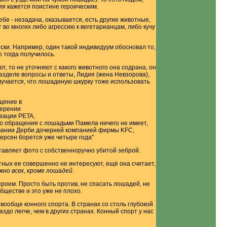
я кажется поистине героическим.
ебе - незадача, оказывается, есть другие животные,
 во многих либо агрессию к вегетарианцам, либо кучу
ески. Например, один такой индивидуум обосновал то,
о тогда получилось.
т, то не уточняют с какого животного она содрана, он
 разделе вопросы и ответы, Лидия (жена Невзорова),
олучается, что лошадиную шкурку тоже использовать
щение в
мерении
изации PETA,
го обращения с лошадьми Памела ничего не имеет,
овании Дерби дочерней компанией фирмы KFC,
рсен борется уже четыре года"
ставляет фото с собственноручно убитой зеброй.
ных ее совершенно не интересуют, ещё она считает,
жно всех, кроме лошадей
.
ероем. Просто быть против, не спасать лошадей, не
бществе и это уже не плохо.
вообще конного спорта. В странах со столь глубокой
здо легче, чем в других странах. Конный спорт у нас