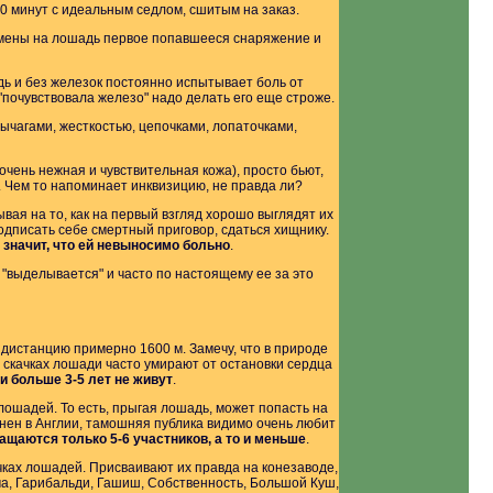
40 минут с идеальным седлом, сшитым на заказ.
тсмены на лошадь первое попавшееся снаряжение и
адь и без железок постоянно испытывает боль от
 "почувствовала железо" надо делать его еще строже.
ычагами, жесткостью, цепочками, лопаточками,
чень нежная и чувствительная кожа), просто бьют,
ц. Чем то напоминает инквизицию, не правда ли?
вая на то, как на первый взгляд хорошо выглядят их
одписать себе смертный приговор, сдаться хищнику.
о значит, что ей невыносимо больно
.
 "выделывается" и часто по настоящему ее за это
дистанцию примерно 1600 м. Замечу, что в природе
 скачках лошади часто умирают от остановки сердца
 больше 3-5 лет не живут
.
 лошадей. То есть, прыгая лошадь, может попасть на
нен в Англии, тамошняя публика видимо очень любит
ащаются только 5-6 участников, а то и меньше
.
чках лошадей. Присваивают их правда на конезаводе,
ма, Гарибальди, Гашиш, Собственность, Большой Куш,