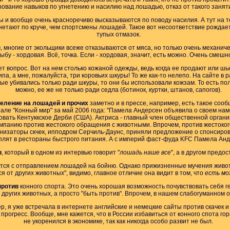
вание навыков по угнетению и насилию над лошадью, отказ от такого заняти
ты и вообще очень красноречиво высказываются по поводу насилия. А тут на т
гнетают по круче, чем спортсмены лошадей. Такое вот несоответствие рождает
тупых отмазок.
ы
, многие от экольщики всеже отказываются от мяса, но только очень механич
ыбу - хордовая. Всё, точка. Если - хордовая, значит, есть можно. Очень смешн
ет вопрос. Вот на нем столько кожаной одежды, ведь когда ее продают или шью
па, а мне, пожалуйста, три коровьих шкуры! То же как-то нелепо. На сайте в
ные убивались только ради шкуры, то они бы использовали кожзам. То есть п
можно, ее же не только ради седла (ботинок, куртки, штанов, сапогов).
еление на лошадей и прочих
заметно и в прессе, например, есть такое сооб
але "Конный мир" за май 2006 года: "Памела Андерсен объявила о своем на
овать Кентуккское Дерби (США). Актриса - главный член общественной орган
мпанию против жестокого обращения с животными. Впрочем, против жестоко
рганизаторы скчек, ипподром Серчиль-Даунс, приняли предложение о спонсир
лят в рестораны быстрого питания. А с империй фаст-фуда KFC Памела Анде
в
, который в одном из интервью говорит "
лошадь наше все
", а в другом предо
ется с отправлением лошадей на бойню. Однако прижизненные мучения живот
я от других животных", видимо, главное отличие она видит в том, что
есть мо
против
конного спорта. Это очень хорошая возможность почувствовать себя г
 других животных, а просто "быть против". Впрочем, в нашем слабогуманном о
 я уже встречала в интернете английские и немецкие сайты против скачек и 
огресс. Вообще, мне кажется, что в России избавиться от конного спота гора
не укоренился в экономике, так как никогда особо развит не был.