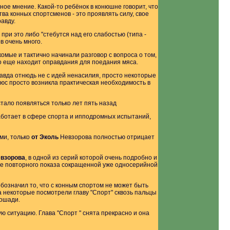
ное мнение. Какой-то ребёнок в конюшне говорит, что
ва конных спортсменов - это проявлять силу, свое
авду.
при это либо "стебутся над его слабостью (типа -
в очень много.
комые и тактично начинали разговор с вопроса о том,
то еще находит оправдания для поедания мяса.
равда отнюдь не с идей ненасилия, просто некоторые
люс просто возникла практическая необходимость в
стало появляться только лет пять назад
работает в сфере спорта и ипподромных испытаний,
ми, только
от Эколь
Невзорова полностью отрицает
евзорова
, в одной из серий которой очень подробно и
ле повторного показа сокращенной уже односерийной
обозначил то, что с конным спортом не может быть
а некоторые посмотрели главу "Спорт" сквозь пальцы
лошади.
ю ситуацию. Глава "Спорт " снята прекрасно и она