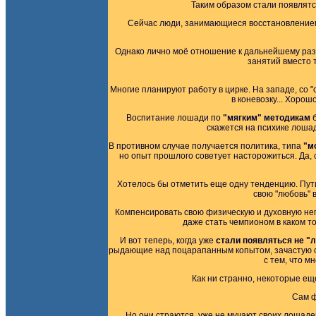
Таким образом стали появлятс
Сейчас люди, занимающиеся восстановлением
Однако лично моё отношение к дальнейшему разв
занятий вместо 
Многие планируют работу в цирке. На западе, со 
в коневозку... Хоро
Воспитание лошади по
"мягким" методикам
б
скажется на психике лошад
В противном случае получается политика, типа
"м
но опыт прошлого советует насторожиться. Да,
Хотелось бы отметить еще одну тенденцию. Пути
свою "любовь" в
Компенсировать свою физическую и духовную неп
даже стать чемпионом в каком т
И вот теперь, когда уже
стали появляться не "
рыдающие над поцарапанным копытом, зачастую ос
с тем, что м
Как ни странно, некоторые ещ
Сам ф
Но они страются, уже не мучают своих лошадей 