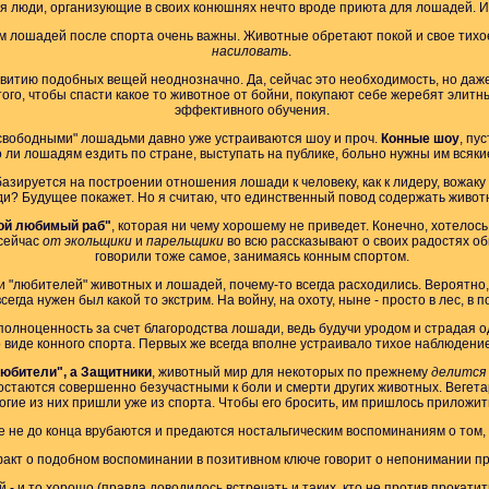
я люди, организующие в своих конюшнях нечто вроде приюта для лошадей. И э
 лошадей после спорта очень важны. Животные обретают покой и свое тихо
насиловать
.
итию подобных вещей неоднозначно. Да, сейчас это необходимость, но даж
того, чтобы спасти какое то животное от бойни, покупают себе жеребят элитн
эффективного обучения.
"свободными" лошадьми давно уже устраиваются шоу и проч.
Конные шоу
, пу
шо ли лошадям ездить по стране, выступать на публике, больно нужны им всяк
азируется на построении отношения лошади к человеку, как к лидеру, вожаку 
и? Будущее покажет. Но я считаю, что единственный повод содержать животное
ой любимый раб"
, которая ни чему хорошему не приведет. Конечно, хотелос
 сейчас
от экольщики
и
парельщики
во всю рассказывают о своих радостях о
говорили тоже самое, занимаясь конным спортом.
 "любителей" животных и лошадей, почему-то всегда расходились. Вероятно, 
сегда нужен был какой то экстрим. На войну, на охоту, ныне - просто в лес, в п
олноценность за счет благородства лошади, ведь будучи уродом и страдая о
о виде конного спорта. Первых же всегда вполне устраивало тихое наблюдени
любители", а Защитники
, животный мир для некоторых по прежнему
делится 
таются совершенно безучастными к боли и смерти других животных. Вегетар
ногие из них пришли уже из спорта. Чтобы его бросить, им пришлось приложит
е не до конца врубаются и предаются ностальгическим воспоминаниям о том, к
акт о подобном воспоминании в позитивном ключе говорит о непонимании п
- и то хорошо (правда доводилось встречать и таких, кто не против прокатит