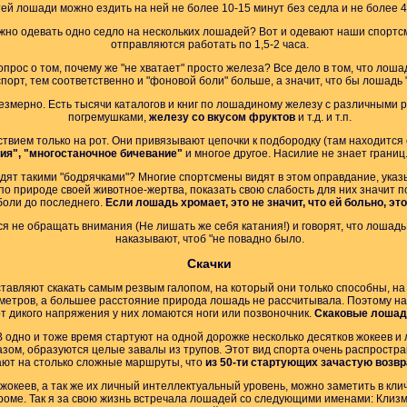
ей лошади можно ездить на ней не более 10-15 минут без седла и не более 
можно одевать одно седло на нескольких лошадей? Вот и одевают наши спор
отправляются работать по 1,5-2 часа.
опрос о том, почему же "не хватает" просто железа? Все дело в том, что лош
спорт, тем соответственно и "фоновой боли" больше, а значит, что бы лошадь
езмерно. Есть тысячи каталогов и книг по лошадиному железу с различными р
погремушками,
железу со вкусом фруктов
и т.д. и т.п.
вием только на рот. Они привязывают цепочки к подбородку (там находится о
ия", "многостаночное бичевание"
и многое другое. Насилие не знает грани
ят такими "бодрячками"? Многие спортсмены видят в этом оправдание, указы
по природе своей животное-жертва, показать свою слабость для них значит п
боли до последнего.
Если лошадь хромает, это не значит, что ей больно, эт
 не обращать внимания (Не лишать же себя катания!) и говорят, что лошадь
наказывают, чтоб "не повадно было.
Скачки
авляют скакать самым резвым галопом, на который они только способны, на 
метров, а большее расстояние природа лошадь не рассчитывала. Поэтому на
от дикого напряжения у них ломаются ноги или позвоночник.
Скаковые лошади
 В одно и тоже время стартуют на одной дорожке несколько десятков жокеев и
ом, образуются целые завалы из трупов. Этот вид спорта очень распростра
ают на столько сложные маршруты, что
из 50-ти стартующих зачастую возвр
океев, а так же их личный интеллектуальный уровень, можно заметить в кли
одроме. Так я за свою жизнь встречала лошадей со следующими именами: Клиз