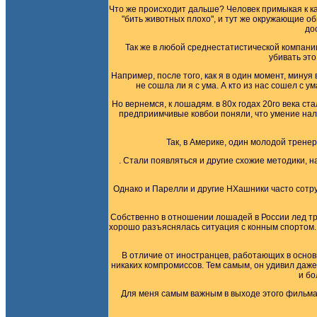
Что же происходит дальше? Человек примыкая к как
"бить животных плохо", и тут же окружающие об
до
Так же в любой среднестатистической компании,
убивать это
Например, после того, как я в один момент, минуя
не сошла ли я с ума. А кто из нас сошел с
Но вернемся, к лошадям. в 80х годах 20го века с
предприимчивые ковбои поняли, что умение нал
Так, в Америке, один молодой трене
. Стали появляться и другие схожие методики, н
Однако и Парелли и другие НХашники часто сотру
Собственно в отношении лошадей в России лед тро
хорошо разъяснялась ситуация с конным спортом.
В отличие от иностранцев, работающих в основ
никаких компромиссов. Тем самым, он удивил даже
и бо
Для меня самым важным в выходе этого фильма с