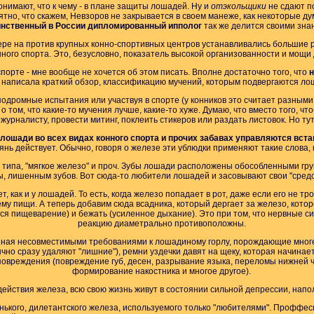
нимают, что к чему - в плане защиты лошадей. Ну и
отэкольщики
не сдают п
ятно, что скажем, Невзоров не закрывается в своем манеже, как некоторые ду
нственный в России дипломированный ипполог
так же делится своими зна
итере на против крупных конно-спортивных центров устанавливались большие
нного спорта. Это, безусловно, показатель высокой организованности и мощи
порте - мне вообще не хочется об этом писать. Вполне достаточно того, что
н
 написала краткий обзор, классификацию мучений, которым подвергаются ло
одромные испытания или участвуя в спорте (у конников это считает разными
том, что какие-то мучения лучше, какие-то хуже. Думаю, что вместо того, чт
журналисту, провести митинг, поклеить стикеров или раздать листовок. Но тут 
лошади во всех видах конного спорта и прочих забавах управляются вста
рянь действует. Обычно, говоря о железе эти ублюдки применяют такие слова, 
я типа, "мягкое железо" и проч. Зубы лошади расположены обособленными г
ы, лишенным зубов. Вот сюда-то любители лошадей и засовывают свои "средс
т, как и у лошадей. То есть, когда железо попадает в рот, даже если его не т
му пищи. А теперь добавим сюда всадника, который дергает за железо, которо
тся пищеварение) и бежать (усиленное дыхание). Это при том, что нервные
реакцию диаметрально противоположны.
нная несовместимыми требованиями к лошадиному горлу, порождающие многе
но сразу удаляют "лишние"), ремни уздечки давят на щеку, которая начинае
овреждения (повреждение губ, десен, разрывание языка, переломы нижней ч
формирование накостника и многое другое).
ействия железа, всю свою жизнь живут в состоянии сильной депрессии, напо
енького, дилетантского железа, используемого только "любителями". Профф