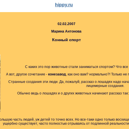
hippy.ru
02.02.2007
Марина Антонова
Конный спорт
С каких это пор животные стали заниматься спортом? Что все
А вот, другое сочетание -
конезавод
, как оно вам? нормально?! Только не
Странные создания эти люди. Да, пожалуй, рассказ о лошадях надо нач
лицемерные создания.
Обычно ведь о лошадях и о других животных начинают рассказ так: 
льшую часть людей, уж детей то точно всех. Но все-таки одно только восхище
ущербно существует, часто полностью отрываясь от подлинной реальности