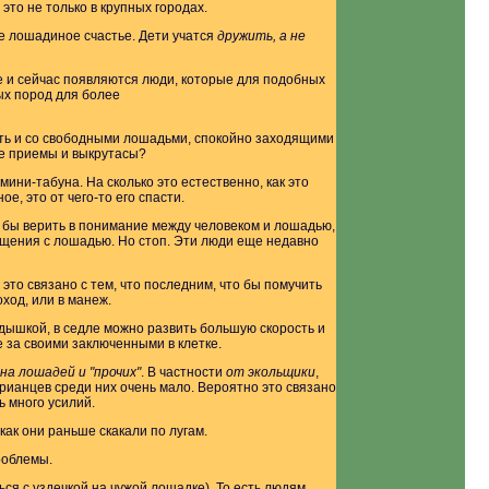
то не только в крупных городах.
е лошадиное счастье. Дети учатся
дружить, а не
е и сейчас появляются люди, которые для подобных
ых пород для более
сть и со свободными лошадьми, спокойно заходящими
ие приемы и выкрутасы?
мини-табуна. На сколько это естественно, как это
, это от чего-то его спасти.
ь бы верить в понимание между человеком и лошадью,
бщения с лошадью. Но стоп. Эти люди еще недавно
это связано с тем, что последним, что бы помучить
оход, или в манеж.
дышкой, в седле можно развить большую скорость и
е за своими заключенными в клетке.
на лошадей и "прочих"
. В частности
от экольщики
,
ианцев среди них очень мало. Вероятно это связано
ь много усилий.
ак они раньше скакали по лугам.
роблемы.
ься с уздечкой на чужой лошадке). То есть людям,