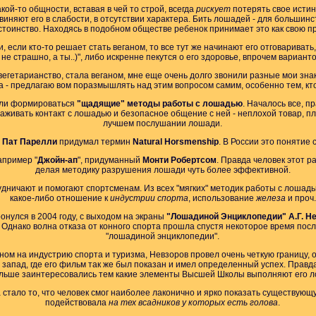
ой-то общности, вставая в чей то строй, всегда
рискует
потерять свое истин
виняют его в слабости, в отсутствии характера. Бить лошадей - для большинст
стоинство. Находясь в подобном обществе ребенок принимает это как свою пр
 если кто-то решает стать веганом, то все тут же начинают его отговаривать, 
 не страшно, а ты..)", либо искренне пекутся о его здоровье, впрочем варианто
 вегетарианство, стала веганом, мне еще очень долго звонили разные мои зна
 ума - предлагаю вом поразмышлять над этим вопросом самим, особенно тем, к
тали формироваться
"щадящие" методы работы с лошадью
. Началось все, п
аживать контакт с лошадью и безопасное общение с ней - неплохой товар, п
лучшем послушании лошади.
р
Пат Парелли
придумал термин
Natural Horsmenship
. В России это понятие 
апример "
Джойн-ап
", придуманный
Монти Робертсом
. Правда человек этот 
делая методику разрушения лошади чуть более эффективной.
дничают и помогают спортсменам. Из всех "мягких" методик работы с лошадь
какое-либо отношение к
индустрии спорта
, использование
железа
и проч.
нулся в 2004 году, с выходом на экраны
"Лошадиной Энциклопедии" А.Г. Н
 Однако волна отказа от конного спорта прошла спустя некоторое время пос
"лошадиной энциклопедии".
ном на индустрию спорта и туризма, Невзоров провел очень четкую границу, 
 запад, где его фильм так же был показан и имел определенный успех. Правд
льше заинтересовались тем какие элементы Высшей Школы выполняют его 
тало то, что человек смог наиболее лаконично и ярко показать существующу
подействовала
на тех всадников у которых есть голова
.