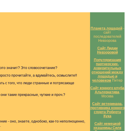
Планета лошадей
-
сайт
последователей
Невзорова
Сайт Лидии
Невзоровой
Популяризация
партнерских,
 это значит? Это словосочетание?
доверительных
отношений между
 просто прочитайте, а вдумайтесь, осмыслите!!
лошадью и
человеком
Питер
ать с того, что люди странные и потрясающе
Сайт конного клуба
Альтернатива
,
они такие прекрасные, чуткие и проч.?
Москва
Сайт ветеринара,
противника конного
спорта Роберта
Кука
ние - оно, знаете, однобоко, как-то неполноценно,
Сайт немецкой
.
нхашницы Силк