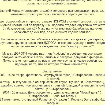
оставляют этого приятного занятия.
Дмитрий Мятка участвовал гитарой и голосом в разнообразных проектах, 
названии которых участники могли бы спорить до сих пор.
акс Боровский регулярно устраивал ПОГРОМ в стиле “панк-рок”, затем е
амучила ностальгия по порядку и он надолго отдался служению отечеств
За безупречную службу Макс получил именные барабанные палочки.
Барабанит до сих пор, со служением Родине завязал.
После того, как все они собрались в одном месте и даже в одно время,
олучилась группа с названием ДОРОГА, играющая музыку в стиле “когда
ты закончишь петь” в заведениях типа “а мурку можешь?”.
Музыка ДОРОГИ хорошо идет под “Каберне” и вообще под все кисло-
сладкое: антоновские яблоки, лимоны с сахаром, девушки с филфака.
Присутствие последних на выступлениях группы внушает особенные
надежды на то, что ее история только начинается…
Выступления:
003 - 14 сентября, фестиваль “Изумрудный город” (Симферополь, парк и
Гагарина),
октябрь, выступление в альтернативном клубе “Бункер” (г. Севастополь),
 декабря, совместное выступление с группой “Заводной апельсин” в клу
“Коттон” (г. Симферополь);
2004 - 18 января, День рождения студии звукозаписи "Новый день" (г.
Симферополь, "Зеленый театр")
24 июля, вместе с группой Реальная Ситуация (г. Керчь) в Ялте кафе-ба
"Таверна".