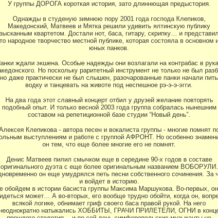
У группы ДОРОГА короткая история, зато длиннющая предыстория.
Однажды в студеную зимнюю пору 2001 года господа Клепиков,
Македонский, Матвеев и Мятка решили удивить ялтинскую публику
зысканным квартетом. Достали нот, баса, гитару, скрипку… и представи
то народное творчество местной публике, которая состояла в основном 
юных панков.
анки ждали экшена. Особые надежды они возлагали на контрабас в рук
кедонского. Но поскольку раритетный инструмент не только не был разб
но даже практически не был слышен, разочарованные панки начали пить
водку и танцевать на животе под неспешное рэ-э-э-эгги.
На два года этот славный концерт отбил у друзей желание повторять
подобный опыт. И только весной 2003 года группа собралась нынешним
составом на репетиционной базе студии “Новый день”.
Алексея Клепикова - автора песен и вокалиста группы - многие помнят п
ольным выступлениям и работе с группой АФРОНТ. Но особенно знамен
он тем, что еще более многие его не помнят.
Денис Матвеев пилил смычком еще в середине 90-х годов в составе
оригинального дуэта с еще более оригинальным названием ВОБОРУЛИ.
новременно он еще умудрялся петь песни собственного сочинения. За 
и войдет в историю.
е обойдем в истории басиста группы Максима Маршукова. Во-первых, он
идеться может… А во-вторых, его вообще трудно обойти, когда он, вопр
всякой логике, обнимает гриф своего баса правой рукой. На него
неоднократно натыкались ХОББИТЫ, ГРАЧИ ПРИЛЕТЕЛИ, ОГНИ в конц
прошлого столетия… и по сей день симферопольские музыканты не