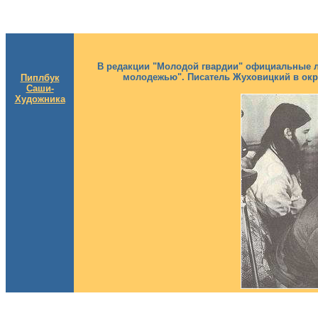
В редакции "Молодой гвардии" официальные ли
молодежью". Писатель Жуховицкий в окру
Пиплбук
Саши-
Художника