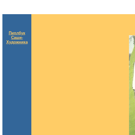
Пиплбук
Саши-
Художника