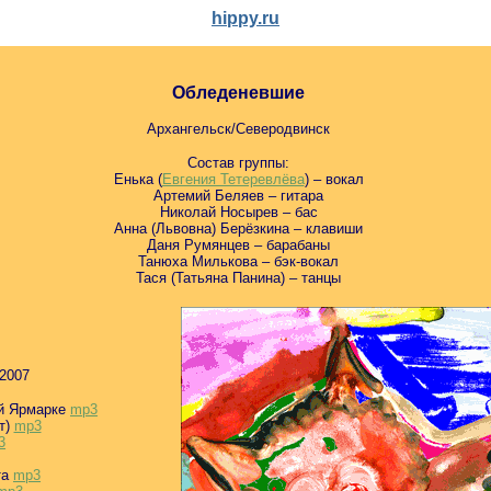
hippy.ru
Обледеневшие
Архангельск/Северодвинск
Состав группы:
Енька (
Евгения Тетеревлёва
) – вокал
Артемий Беляев – гитара
Николай Носырев – бас
Анна (Львовна) Берёзкина – клавиши
Даня Румянцев – барабаны
Танюха Милькова – бэк-вокал
Тася (Татьяна Панина) – танцы
 2007
ой Ярмарке
mp3
т)
mp3
3
та
mp3