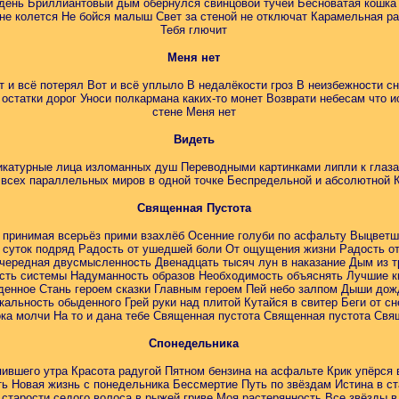
ень Бриллиантовый дым обернулся свинцовой тучей Бесноватая кошка 
 не колется Не бойся малыш Свет за стеной не отключат Карамельная рад
Тебя глючит
Меня нет
т и всё потерял Вот и всё уплыло В недалёкости гроз В неизбежности с
остатки дорог Уноси полкармана каких-то монет Возврати небесам что и
стене Меня нет
Видеть
икатурные лица изломанных душ Переводными картинками липли к глаз
 всех параллельных миров в одной точке Беспредельной и абсолютной К
Священная Пустота
 принимая всерьёз прими взахлёб Осенние голуби по асфальту Выцветш
 суток подряд Радость от ушедшей боли От ощущения жизни Радость о
ередная двусмысленность Двенадцать тысяч лун в наказание Дым из тр
ость системы Надуманность образов Необходимость объяснять Лучшие кн
денное Стань героем сказки Главным героем Пей небо залпом Дыши дож
альность обыденного Грей руки над плитой Кутайся в свитер Беги от с
ока молчи На то и дана тебе Священная пустота Священная пустота Свя
Спонедельника
пившего утра Красота радугой Пятном бензина на асфальте Крик упёрся 
ть Новая жизнь с понедельника Бессмертие Путь по звёздам Истина в ст
старости седого волоса в рыжей гриве Моя растерянность Все звёзды 