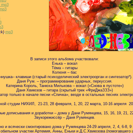
mp3
mp3
mp3
3
3
p3
ck)
mp3
В записи этого альбома участвовали:
Енька – вокал
Тёма – гитары
Колюня – бас
ннушка– клавиши (старый психоделический электроорган и синтезатор*).
Даня Рум. – программирование ударных, перкуссия.
Катерина Король, Танюха Милькова – вокал («Снова в пустоте»)
Даня Хвиюзов – гитара (скрытый трек «ФриДжаЗЗЗ»)
затор только в начале песни «Спичка», везде в остальных песнях электр
кой студии НИХИЛ, 21-23, 28 февраля, 1, 20, 22 марта, 10-16 апреля 2
 дописывания и доработки – дома у Дани Румянцева, 15, 16, 19, 21, 22,
Звукорежиссёр – Даня Румянцев.
о и всячески смонтировано дома у Румянцева 24-29 апреля, 2, 4, 6-8, 9
 обильном участии Артемия, Анны, Еньки и Д.С.Хвиюзова (помогавшего 