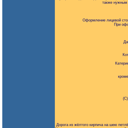
также нужным 
Оформление лицевой стор
При офо
Да
Кот
Катери
кроме
(С
Дорога из жёлтого кирпича на шею петл