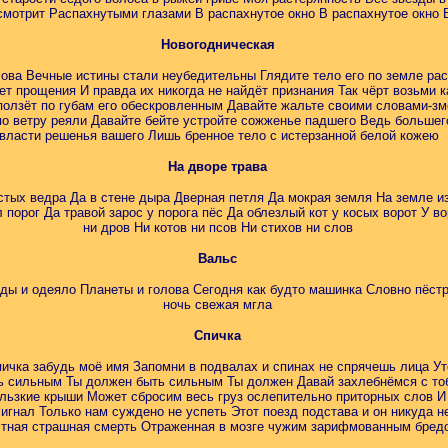
мотрит Распахнутыми глазами В распахнутое окно В распахнутое окно 
Новогодническая
лова Вечные истины стали неубедительны Глядите тело его по земле ра
т прощения И правда их никогда не найдёт признания Так чёрт возьми к
 ползёт по губам его обескровленным Давайте жальте своими словами-з
 ветру реяли Давайте бейте устройте сожженье падшего Ведь большего
 власти решенья вашего Лишь бренное тело с истерзанной белой 
На дворе трава
стых ведра Да в стене дыра Дверная петля Да мокрая земля На земле и
 порог Да травой зарос у порога пёс Да облезлый кот у косых ворот У во
ни дров Ни котов ни псов Ни стихов ни слов
Вальс
ды и одеяло Планеты и голова Сегодня как будто машинка Словно пёстр
ночь свежая мгла
Спичка
пичка забудь моё имя Запомни в подвалах и спинах не спрячешь лица Ут
ть сильным Ты должен быть сильным Ты должен Давай захлебнёмся с то
ользкие крыши Может сбросим весь груз ослепительно приторных слов И
гнал Только нам суждено не успеть Этот поезд подстава и он никуда н
стная страшная смерть Отраженная в мозге чужим зарифмованным бред