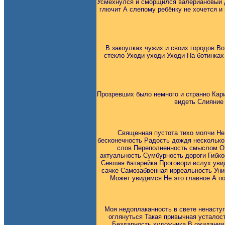
Усмехнулся и сморщился валериановый д
глючит А слепому ребёнку не хочется и
В закоулках чужих и своих городов Во
стекло Уходи уходи Уходи На ботинках 
Прозревших было немного и странно Кар
видеть Слияние
Священная пустота тихо молчи Не
бесконечность Радость дождя несколько
слов Переполненность смыслом Оч
актуальность Сумбурность дороги Гибк
Севшая батарейка Проговори вслух уви
сачке Самозабвенная ирреальность Уник
Может увидимся Не это главное А п
Моя недоплаканность в свете ненасту
оглянуться Такая привычная усталос
Бездарность художника В ожидании 