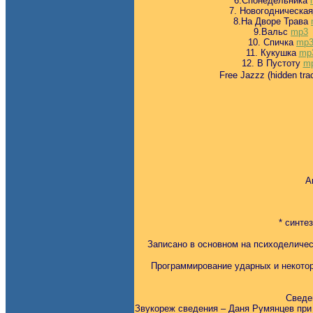
6.Спонедельника
7. Новогодническая
8.На Дворе Трава
9.Вальс
mp3
10. Спичка
mp
11. Кукушка
mp
12. В Пустоту
m
Free Jazzz (hidden tra
А
* синте
Записано в основном на психоделичес
Программирование ударных и некоторые
Сведен
Звукореж сведения – Даня Румянцев при