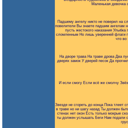
Маленькая девочка с
Падшему ангелу никто не поверил на с
повелители Вы знаете падшим ангелам не
пусть жестокого наказания Улыбка
сломленным Но лишь уверенней флаги по
что во
На дворе трава На траве дрова Два пу
дверях замок У дверей песок Да прогнил
И если смогу Если всё же смолчу Звёз
Звезде не сгореть до конца Пока тлеет с
в траве но ни шагу назад Ты должен бы
стенах нет окон Есть только мокрые ск
ты должен услышать Беги Нам подали си
гру