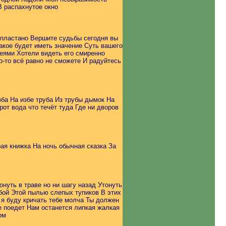
В распахнутое окно
спластано Вершите судьбы сегодня вы
акое будет иметь значение Суть вашего
меями Хотели видеть его смиренно
-то всё равно не сможете И радуйтесь
кожею
зба На избе труба Из трубы дымок На
рот вода что течёт туда Где ни дворов
ая книжка На ночь обычная сказка За
онуть в траве но ни шагу назад Утонуть
бой Этой пылью слепых тупиков В этих
 я буду кричать тебе молча Ты должен
е поедет Нам останется липкая жалкая
ом