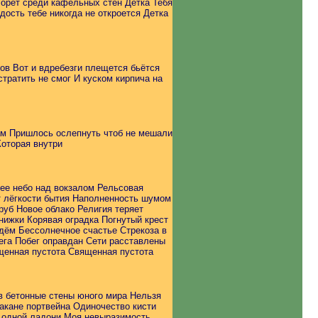
орёт среди кафельных стен Детка Тебя
ость тебе никогда не откроется Детка
нов Вот и вдребезги плещется бьётся
стратить не смог И куском кирпича на
ам Пришлось ослепнуть чтоб не мешали
оторая внутри
ее небо над вокзалом Рельсовая
т лёгкости бытия Наполненность шумом
уб Новое облако Религия теряет
ижки Корявая оградка Погнутый крест
дём Бессолнечное счастье Стрекоза в
нега Побег оправдан Сети расставлены
щенная пустота Священная пустота
в бетонные стены юного мира Нельзя
акане портвейна Одиночество кисти
в одной ладони Моя невыразимость