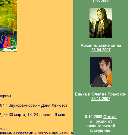
1.06.2008
Архангельские хипы
23.04.2007
Енька и Олег на Пражской
оорган
28.11.2007
007 г. Звукорежиссёр – Даня Хвиюзов
 26-30 марта, 13, 24 апреля, 9 мая.
8.12.2008
Статья
о Грузии от
архангельской
 мая.
фаерщицы
ценными советами и рекомендациями, а