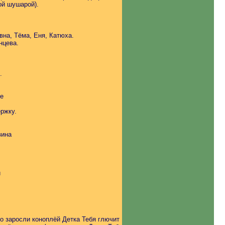
ой шушарой).
на, Тёма, Еня, Катюха.
нцева.
.
ке
ржку.
вина
и
о заросли коноплёй Детка Тебя глючит