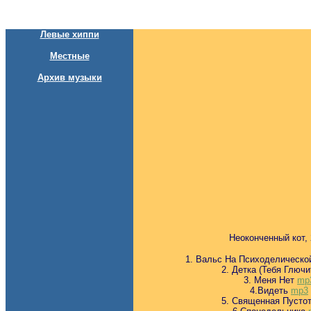
Левые хиппи
Местные
Архив музыки
Неоконченный кот,
1. Вальс На Психоделическ
2. Детка (Тебя Глючи
3. Меня Нет
mp
4.Видеть
mp3
5. Священная Пусто