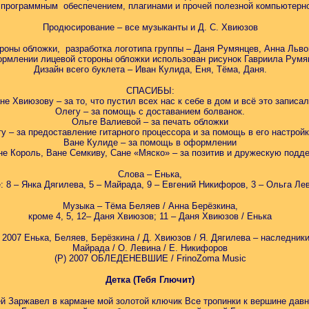
программным обеспечением, плагинами и прочей полезной компьютерн
Продюсирование – все музыканты и Д. С. Хвиюзов
оны обложки, разработка логотипа группы – Даня Румянцев, Анна Львов
рмлении лицевой стороны обложки использован рисунок Гавриила Румя
Дизайн всего буклета – Иван Кулида, Еня, Тёма, Даня.
СПАСИБЫ:
не Хвиюзову – за то, что пустил всех нас к себе в дом и всё это записал
Олегу – за помощь с доставанием болванок.
Ольге Валиевой – за печать обложки
у – за предоставление гитарного процессора и за помощь в его настрой
Ване Кулиде – за помощь в оформлении
не Король, Ване Семкиву, Сане «Мяско» – за позитив и дружескую подде
Слова – Енька,
: 8 – Янка Дягилева, 5 – Майрада, 9 – Евгений Никифоров, 3 – Ольга Ле
Музыка – Тёма Беляев / Анна Берёзкина,
кроме 4, 5, 12– Даня Хвиюзов; 11 – Даня Хвиюзов / Енька
) 2007 Енька, Беляев, Берёзкина / Д. Хвиюзов / Я. Дягилева – наследник
Майрада / О. Левина / Е. Никифоров
(Р) 2007 ОБЛЕДЕНЕВШИЕ / FrinoZoma Music
Детка (Тебя Глючит)
ёй Заржавел в кармане мой золотой ключик Все тропинки к вершине давн