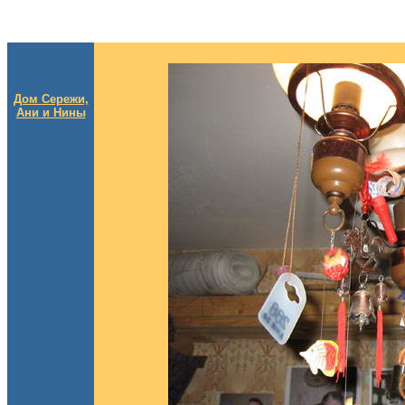
Дом Сережи,
Ани и Нины