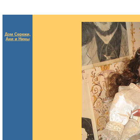
Дом Сережи,
Ани и Нины