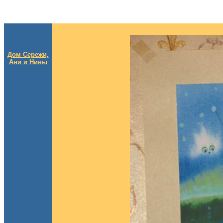
Дом Сережи,
Ани и Нины