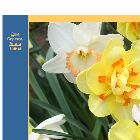
Дом
Сережи,
Ани и
Нины