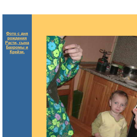
Фото с дня
рождения
Расти, сына
Бахромы и
Крейзи.