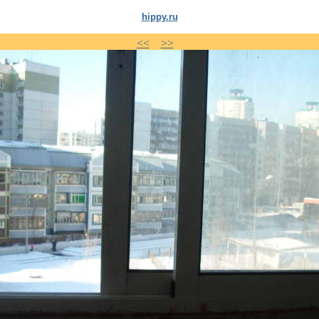
hippy.ru
<<
>>