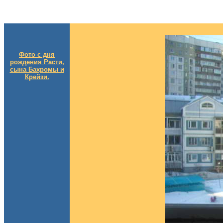
Фото с дня
рождения Расти,
сына Бахромы и
Крейзи.