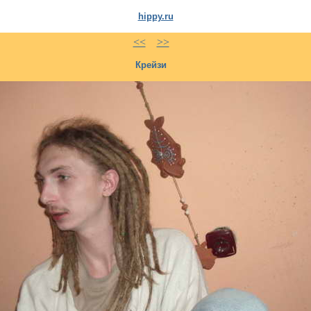
hippy.ru
<<
>>
Крейзи