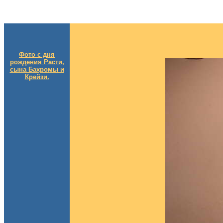
Фото с дня
рождения Расти,
сына Бахромы и
Крейзи.