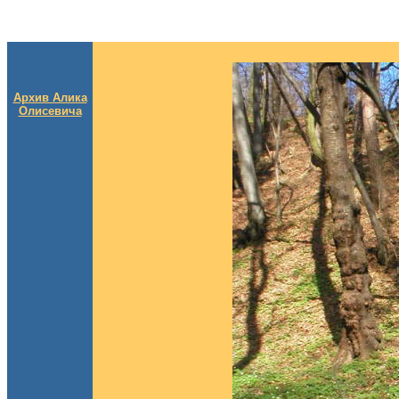
Архив Алика
Олисевича