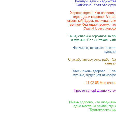
Пожалуй, здусь - единствен
напряжно. Хотя это сугу
Хорошо здесь! Кто написал, 
здесь да и красиво! А тел
огромный! Здесь отличная ат
вечном благодаря всему, что
Удачи! Всего хорошег
Саша, спасибо огромное за пр
и музыки. Если б такое был
Необычно, отражает состоя
вдохнов
Спасибо автору этих работ С
слева 
Здесь очень здорово!!! Сп
музыка, чудесная атмосфер
11.02.05 Мне очень
Просто супер! Давно хотел
Очень здорово, что люди еще
одно место на земле, где
"Булгаковской ми