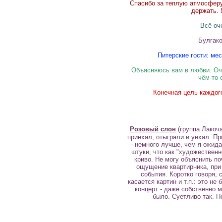
Спасибо за теплую атмосферу.
держать. 
Всё оч
Булгако
Питерские гости: мес
Объясняюсь вам в любви. Оч
чём-то 
Конечная цель каждог
Розовый слон
(группа Лакоча
приехал, отыграли и уехал. П
- немного лучше, чем я ожида
штуки, что как "художествен
криво. Не могу объяснить по
ощущение квартирника, при 
события. Коротко говоря, 
касается картин и т.п.: это не
концерт - даже собственно 
было. Суетливо так. П