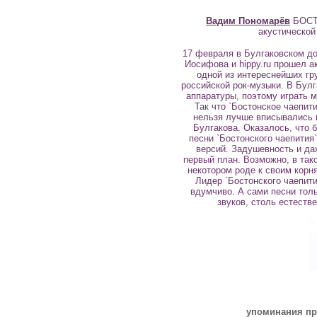
Вадим Пономарёв
БОСТ
акустической
17 февраля в Булгаковском д
Иосифова и hippy.ru прошел а
одной из интереснейших гр
российской рок-музыки. В Бул
аппаратуры, поэтому играть м
Так что `Бостонское чаепити
нельзя лучше вписывались 
Булгакова. Оказалось, что 
песни `Бостонского чаепития`
версий. Задушевность и да
первый план. Возможно, в так
некотором роде к своим корня
Лидер `Бостонского чаепит
вдумчиво. А сами песни тол
звуков, столь естеств
упоминания пр