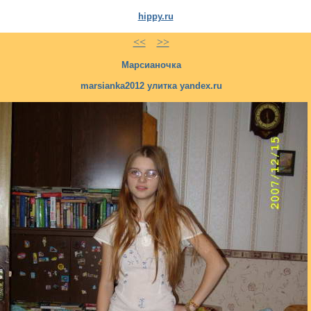
hippy.ru
<<
>>
Марсианочка
marsianka2012 улитка yandex.ru