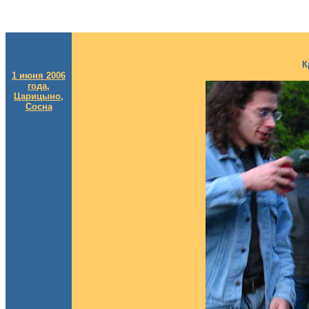
К
1 июня 2006
года,
Царицыно,
Сосна