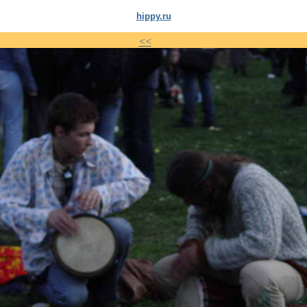
hippy.ru
<<