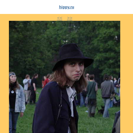
hippy.ru
<<
>>