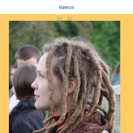
hippy.ru
<<
>>