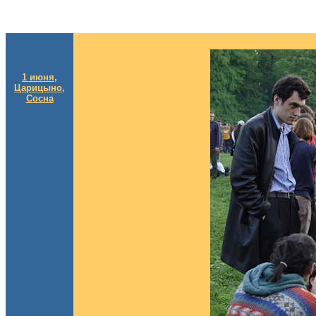
1 июня,
Царицыно,
Сосна