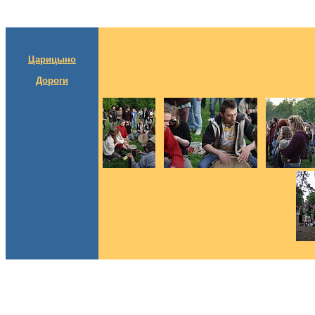
Царицыно
Дороги