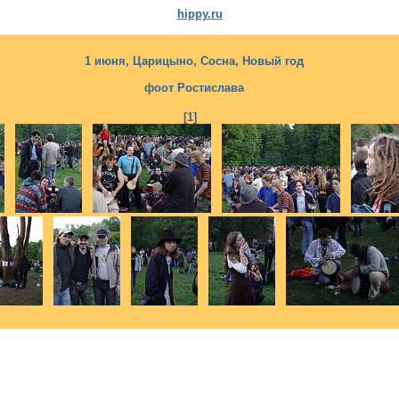
hippy.ru
1 июня, Царицыно, Сосна, Новый год
фоот Ростислава
[1]