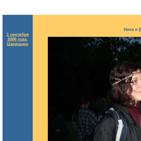
Нина и
1 сентября
2006 года,
Царицыно