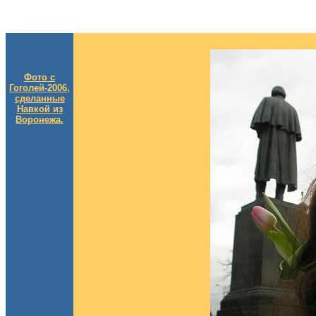
Фото с
Гоголей-2006,
сделанные
Навкой из
Воронежа.