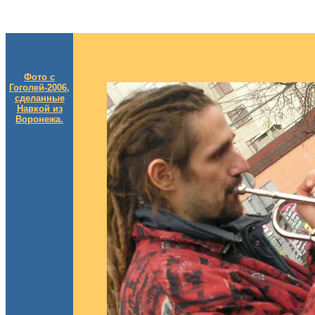
Фото с
Гоголей-2006,
сделанные
Навкой из
Воронежа.