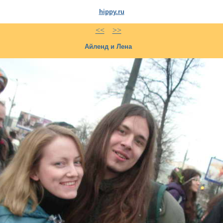
hippy.ru
<<
>>
Айленд и Лена