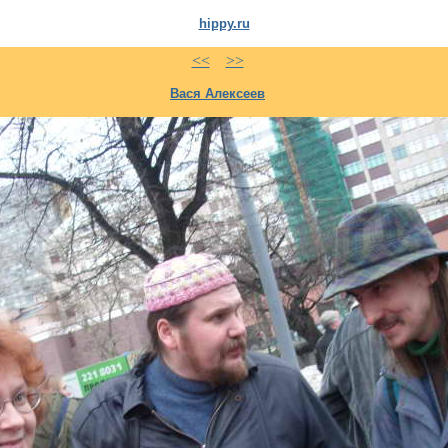
hippy.ru
<<
>>
Вася Алексеев