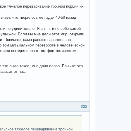
кое тяжёлое переваривание тройной порции их
знает, что творилось лет эдак 40-50 назад,
 не удивительно. Я в т. ч. и по себе самой
 улыбкой. Если бы мне дали этот мир, открыли
ыки. Понимаю, сама раньше параллельно
 о том музыкальном перевороте в человеческой
остоили сегодня слов о том фантастическом
 это было такое, мне дано слово. Раньше это
зависит от нас.
#33
ельское тяжёлое переваривание тройной