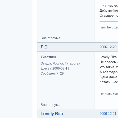
=> у нас е
Действуйт
Старшее по
I am the Li
Вне форума
Л.Э.
2006-12-20 
Участник
Lovely Rita
Не совсем 
Откуда: Россия, Татарстан
кто такие э
Здесь с 2006-08-19
А благодар
Сообщений: 29
Одна даже 
Кстати, на
Не быть люб
Вне форума
Lovely Rita
2006-12-21 