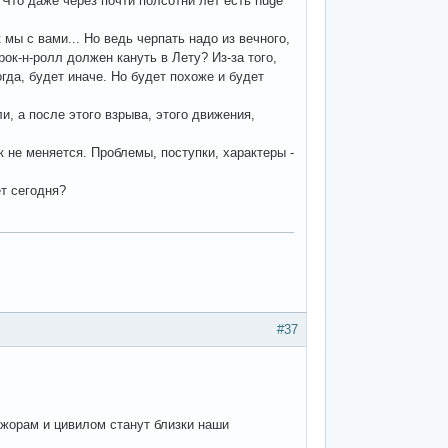
. Что даже через почти полсотни лет есть huge
мы с вами... Но ведь черпать надо из вечного,
ок-н-ролл должен кануть в Лету? Из-за того,
тогда, будет иначе. Но будет похоже и будет
и, а после этого взрыва, этого движения,
к не меняется. Проблемы, поступки, характеры -
т сегодня?
#37
ажорам и цивилом станут близки наши