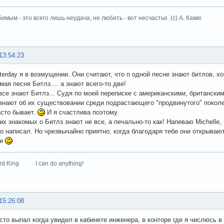
имым - это всего лишь неудача, не любить - вот несчастье. (с) А. Камю
13:54:23
terday я в возмущении. Они считают, что п одной песне знают битлов, хот
ая песня Битлз.... а знают всего-то две!
 все знают Битлз... Судя по моей переписке с американскими, британск
знают об их существовании среди подрастающего "продвинутого" поколен
асто бывает.
И я счастлива поэтому.
х знакомых о Битлз знают не все, а печально-то как! Напеваю Michelle, Ye
то написал. Но чрезвычайно приятно, когда благодаря тебе они открываю
ми
zard King I can do anything!
15:26:08
осто выпал когда увидел в кабинете инженера, в конторе где я числюсь 