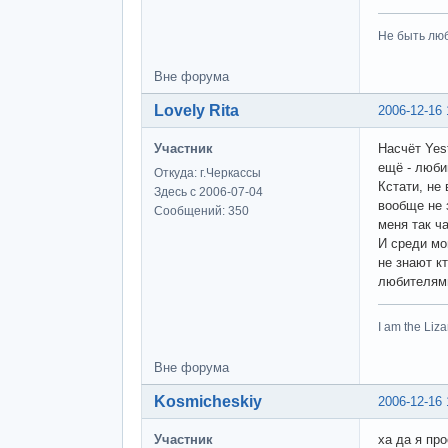
Не быть люб
Вне форума
Lovely Rita
2006-12-16 
Участник
Насчёт Yes
ещё - любим
Откуда: г.Черкассы
Кстати, не
Здесь с 2006-07-04
вообще не 
Сообщений: 350
меня так ч
И среди мои
не знают к
любителя
I am the Li
Вне форума
Kosmicheskiy
2006-12-16 
Участник
ха да я пр