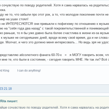
 сочувствую по поводу родителей. Хотя я сама нарвалась на родительс
ока.
у не то, что забыли про этот рок, а то, что молодое поколение почти не 
 мир на ушах стоял!
 не ИНТЕРЕСУЮТСЯ! они привыкли к пофигизму по отношению к музыке, и
рю на "себя года два назад" с такой покровительственной и понимающей
ко раньше, то я бы уже давно была более счастлива в жизни из-за муз
 к музыке не сегодняшних дней, вроде всему своё время, да и ни слова
где. Молчат, и чего это должно меня интересовать... Но ведь зря не уд
представляю абсолютного фаната 60-70-х = я МОГУ говорить всем, что
 мне те, кто были в состоянии, - сегодня говорить МНЕ. Не так ли? Всё 
zard King I can do anything!
23:21:18
 Rita пишет:
айше сочувствую по поводу родителей. Хотя я сама нарвалась на родит