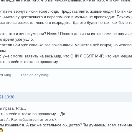
но ведь не из-за того, что мы ненормальные, а из-за того, что они такие
итлз не вернуть - они тоже люди. Представляете, живые люди! Почти как 
с ничего существенного и переломного в музыке не происходит. Почему р
остите за резкость, лень его возродить. Да, это будет не так, как было 
зать, что и хиппи умерли? Нееет! Просто до хиппи их хиппами не называл
то время уже ушло.
сатели нам уже сколько раз показывали: меняется всё вокруг, но челове
нны.
с уже смогли заявить на весь мир, что ОНИ ЛЮБЯТ МИР, что нам мешае
сть в себе и тоска по прошлому...
zard King I can do anything!
21:13:30
ы права, Rita...
ь в себе и тоска по прошлому... Да...
ть?.. Как избавиться от этого?..
мы избавимся. А как же остальное общество? Ты думаешь, всем этим м