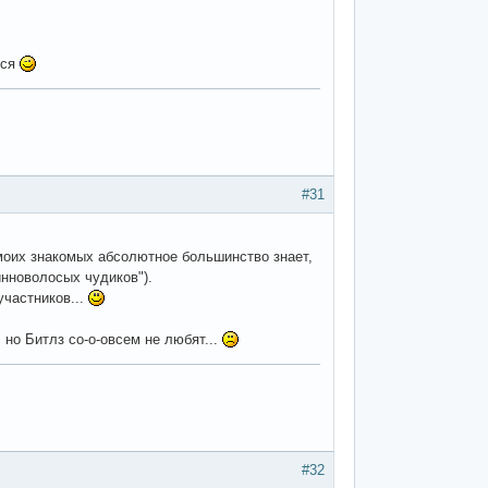
тся
#31
з моих знакомых абсолютное большинство знает,
линноволосых чудиков").
участников...
 но Битлз со-о-овсем не любят...
#32