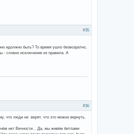
#35
 оно идолжно быть? То время ушло безвозратно,
Мы - словно исключение из правила. А
#36
му, что люди не верят, что это можно вернуть.
 нём нет Вечности... Да, мы живём битлами