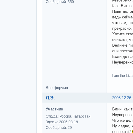
невовремя, 
Сообщений: 350
fans Битлз.
Понятно, Б
ведь сейча
что нам, пр
прекрасно.
Хотите ска
считают, ч
Великие пи
они постоя
Если до на
Неуверенно
I am the Li
Вне форума
Л.Э.
2006-12-26 
Участник
Блин, как т
Неувернност
Откуда: Россия, Татарстан
Что же дела
Здесь с 2006-08-19
Ну ладно, 
Сообщений: 29
ценности?