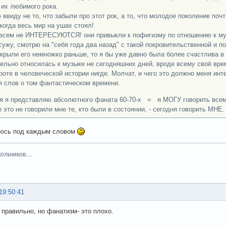
 их любимого рока.
 ввиду не то, что забыли про этот рок, а то, что молодое поколение почт
 когда весь мир на ушах стоял!
всем не ИНТЕРЕСУЮТСЯ! они привыкли к пофигизму по отношению к музык
сужу, смотрю на "себя года два назад" с такой покровительственной и 
ткрыли его немножко раньше, то я бы уже давно была более счастлива в
ельно относилась к музыке не сегодняшних дней, вроде всему своё вре
роте в человеческой истории нигде. Молчат, и чего это должно меня инте
я слов о том фантастическом времени.
я я представляю абсолютного фаната 60-70-х = я МОГУ говорить всем, 
 это не говорили мне те, кто были в состоянии, - сегодня говорить МНЕ. 
юсь под каждым словом
льчиков....
19:50:41
 правильно, но фанатизм- это плохо.