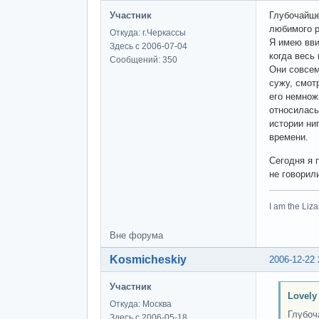
Участник
Глубочайше
любимого р
Откуда: г.Черкассы
Я имею ввид
Здесь с 2006-07-04
когда весь
Сообщений: 350
Они совсем
сужу, смот
его немнож
относилась
истории ни
времени.
Сегодня я 
не говорили
I am the Li
Вне форума
Kosmicheskiy
2006-12-22 
Участник
Lovely
Откуда: Москва
Глубоч
Здесь с 2006-05-18