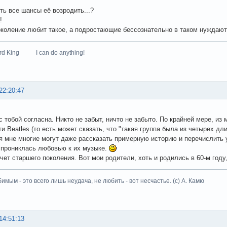
сть все шансы её возродить...?
е!
коление любит такое, а подростающие бессознательно в таком нуждаю
zard King I can do anything!
22:20:47
с тобой согласна. Никто не забыт, ничто не забыто. По крайней мере, и
ти Beatles (то есть может сказать, что "такая группа была из четырех д
я мне многие могут даже рассказать примерную историю и перечислить 
прониклась любовью к их музыке.
счет старшего поколения. Вот мои родители, хоть и родились в 60-м году,
имым - это всего лишь неудача, не любить - вот несчастье. (с) А. Камю
14:51:13