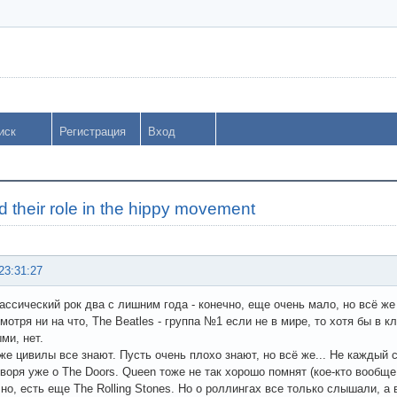
иск
Регистрация
Вход
 their role in the hippy movement
23:31:27
ссический рок два с лишним года - конечно, еще очень мало, но всё же 
смотря ни на что, The Beatles - группа №1 если не в мире, то хотя бы в к
ми, нет.
же цивилы все знают. Пусть очень плохо знают, но всё же... Не каждый с
оворя уже о The Doors. Queen тоже не так хорошо помнят (кое-кто вообще 
чно, есть еще The Rolling Stones. Но о роллингах все только слышали, а