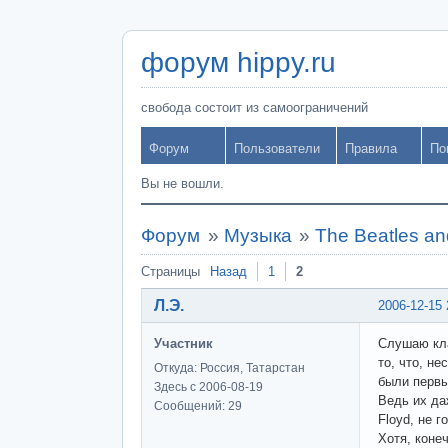
форум hippy.ru
свобода состоит из самоограничений
Форум
Пользователи
Правила
По
Вы не вошли.
Форум
»
Музыка
»
The Beatles and
Страницы
Назад
1
2
Л.Э.
2006-12-15 
Участник
Слушаю кла
то, что, не
Откуда: Россия, Татарстан
были первы
Здесь с 2006-08-19
Ведь их да
Сообщений: 29
Floyd, не г
Хотя, коне