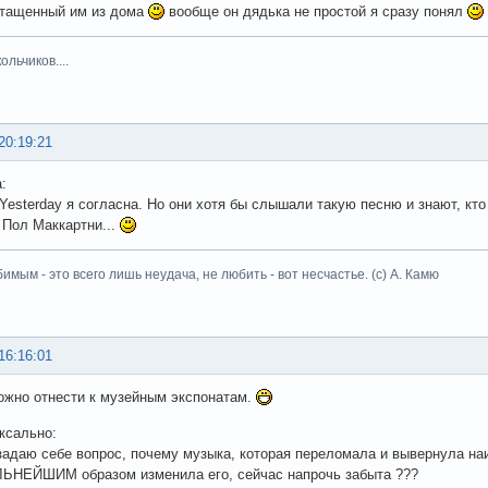
итащенный им из дома
вообще он дядька не простой я сразу понял
льчиков....
20:19:21
a:
Yesterday я согласна. Но они хотя бы слышали такую песню и знают, кто 
 Пол Маккартни...
имым - это всего лишь неудача, не любить - вот несчастье. (с) А. Камю
16:16:01
ожно отнести к музейным экспонатам.
ксально:
задаю себе вопрос, почему музыка, которая переломала и вывернула наи
НЕЙШИМ образом изменила его, сейчас напрочь забыта ???