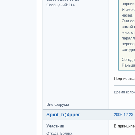
порции
Сообщений: 114
Я имею
назад,
Они со
самой 
мир, о
паралл
перево
сегодн
Сегодн
Раньше
Подписыва
Время колоко
Вне форума
Spirit_tr@pper
2006-12-23 
Участник
В принципе
Откуда: Брянск