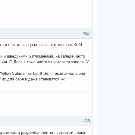
#27
я и я их до конца не знаю, как личностей. И
ими и шведскими битломанами, на западе часто
ия. О Дорз я тоже чисто из интереса узнала. У
llow Submarine, Let It Be... такие хиты, а они
т их для себя и даже становятся их
#28
в должности раздолбая-лентяя, затертый плакат