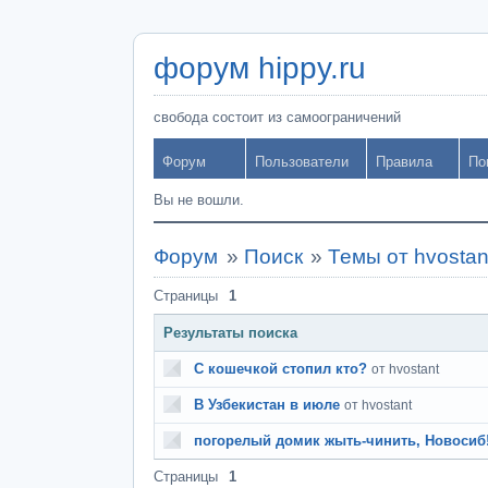
форум hippy.ru
свобода состоит из самоограничений
Форум
Пользователи
Правила
По
Вы не вошли.
Форум
»
Поиск
»
Темы от hvostan
Страницы
1
Результаты поиска
С кошечкой стопил кто?
от hvostant
В Узбекистан в июле
от hvostant
погорелый домик жыть-чинить, Новосиб
Страницы
1