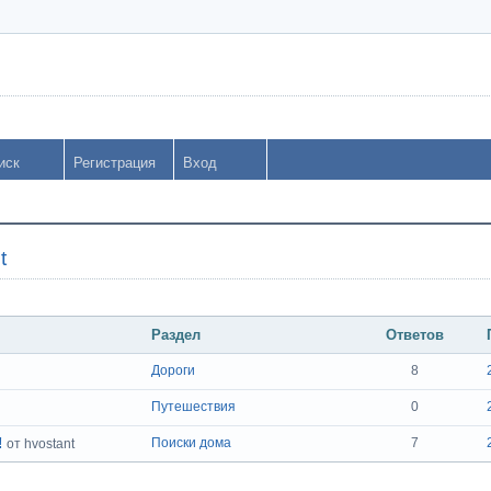
иск
Регистрация
Вход
t
Раздел
Ответов
Дороги
8
Путешествия
0
!
Поиски дома
7
от hvostant