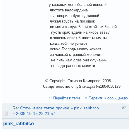
у красных лент больной венец и
чистота валокардина
ты говорила будет длинной
чужая грусть на посошок
не мстишь судьбе ни стайкам бивней
пусть краб вдали на якорь взвыл
а знаешь свист бывает мнимым
когда тебя не узнают
уснул Господь молву качает
за чашкой странный монолит
не пить нам слез они случайны
не надо раненых молитв
© Copyright: Татиана Комарова, 2008
Свидетельство о публикации №1804030129
Перейти к теме
Перейти к сообщению
#2
Re:
Стихи и все такое прочее
»
pink_rabbitco
»
2008-10-15 23:21:57
pink_rabbitco