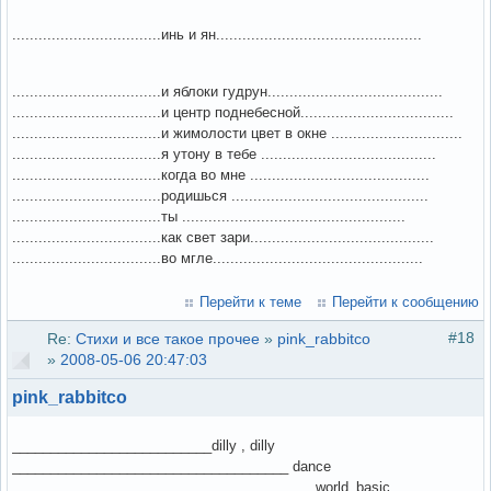
..................................инь и ян...............................................
..................................и яблоки гудрун........................................
..................................и центр поднебесной...................................
..................................и жимолости цвет в окне ..............................
..................................я утону в тебе ........................................
..................................когда во мне .........................................
..................................родишься .............................................
..................................ты ...................................................
..................................как свет зари..........................................
..................................во мгле................................................
Перейти к теме
Перейти к сообщению
#18
Re:
Стихи и все такое прочее
»
pink_rabbitco
»
2008-05-06 20:47:03
pink_rabbitco
__________________________dilly , dilly
____________________________________ dance
_______________________________________ world_basic,