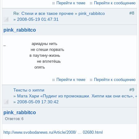
Перейти к теме
Перейти к сообщению
#8
Re:
Стихи и все такое прочее
»
pink_rabbitco
»
2008-05-19 01:47:31
pink_rabbitco
_ ариадны нить
не спеши порвать
в паутину-жизнь
не вплетёшь
опять
Перейти к теме
Перейти к сообщению
#9
Тексты о хиппи
»
Мата Хари «Пудинг из промокашки. Хиппи как они есть», 
»
2008-05-09 17:30:42
pink_rabbitco
Ответов: 6
http://www.svobodanews.ru/Article/2008/ … 02680.html