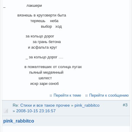
_ лакшери
вязнешь в круговерти быта
теряешь неба
выбор ход
за кольцо дорог
за грань бетона
и асфальта круг
_ за кольцо дорог ....
в пожелтевших от солнца лугах
пьяный медвянный
шелест
искр зари озноб
Перейти к теме
Перейти к сообщению
#3
Re:
Стихи и все такое прочее
»
pink_rabbitco
»
2008-10-15 23:16:57
pink_rabbitco