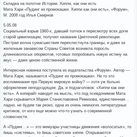
Складка на полотне Истории. Хиппи, как они есть
Мата Хари «Пудинг из промокашки. Хиппи как они есть», «Форум»,
М. 2008 год Илья Смирнов
5.05.08
Социальный взрыв 1960-х, давший толчок к пересмотру всех догм
старой цивилизации, получил название Цветочной революции.
Пестрая волна сумасшествия перехлестнула границы, и даже за
железным занавесом Страны Советов возникла поросль
длинноволосых обормотов, готовых попробовать новую истину на
вкус — даже ценою собственной жизни.
Интересная новинка поступила из издательства «Форум». Автор —
Мата Хари, называется «Пудинг из промокашки». Не то это
воспоминания про Первую мировую войну? — хотя уж больно
оформление неподходящее. Да, и подзаголовок: «Хиппи как они
есть». А копирайт наводит на мысль, что под псевдонимом Мата
Хари скрывается Мария Станиславовна Ремизова, единственная…
ладно, не будем так резко, одна из очень немногих литературных
критиков, от кого еще можно что-то узнать о современной
словесности.
А «Пудинг…» — это мемуары участницы движения «волосатых», то
бишь «системы», то бишь советских хиппи. Открываются