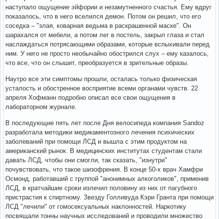
наступало ощущение эйфории и незамутненного счастья. Ему вдруг
показалось, что в него вселился демон. Потом он решил, что его
соседка – "злая, коварная ведьма в раскрашенной маске". Он
шарахался от мебели, а потом лег в постель, закрыл глаза и стал
наслаждаться потрясающими образами, которые вспыхивали перед
ним. У него не просто необычайно обострился слух – ему казалось,
что все, что он слышит, преобразуется в зрительные образы.
Наутро все эти симптомы прошли, осталась только физическая
усталость и обостренное восприятие всеми органами чувств. 22
апреля Хофманн подробно описал все свои ощущения в
лабораторном журнале.
В последующие пять лет после Дня велосипеда компания Sandoz
разработала методики медикаментозного лечения психических
заболеваний при помощи ЛСД и вышла с этим продуктом на
американский рынок. В медицинских институтах студентам стали
давать ЛСД, чтобы они смогли, так сказать, "изнутри"
почувствовать, что такое шизофрения. В конце 50-х врач Хамфри
Осмонд, работавший с группой "анонимных алкоголиков", применив
ЛСД, в кратчайшие сроки излечил половину из них от пагубного
пристрастия к спиртному. Звезду Голливуда Кэри Гранта при помощи
ЛСД "лечили" от гомосексуальных наклонностей. Наркотику
посвящали тонны научных исследований и проводили множество