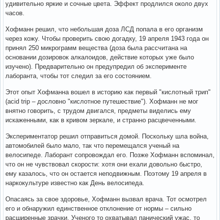
удивительно яркие и сочные цвета. Эффект продлился около двух
часов.
Хофманн решил, что небольшая доза ЛСД попала в его организм
через кожу. Чтобы проверить свою догадку, 19 апреля 1943 года он
принял 250 микрограмм вещества (доза была рассчитана на
основании дозировок алкалоидов, действие которых уже было
изучено). Предварительно он предупредил об эксперименте
лаборанта, чтобы тот следил за его состоянием.
Этот опыт Хофманна вошел в историю как первый "кислотный трип"
(acid trip – дословно "кислотное путешествие"). Хофманн не мог
внятно говорить, с трудом двигался, предметы виделись ему
искаженными, как в кривом зеркале, и странно расцвеченными.
Экспериментатор решил отправиться домой. Поскольку шла война,
автомобилей было мало, так что перемещался ученый на
велосипеде. Лаборант сопровождал его. Позже Хофманн вспоминал,
что он не чувствовал скорости: хотя они ехали довольно быстро,
ему казалось, что он остается неподвижным. Поэтому 19 апреля в
наркокультуре известно как День велосипеда.
Опасаясь за свое здоровье, Хофманн вызвал врача. Тот осмотрел
его и обнаружил единственное отклонение от нормы – сильно
расширенные зрачки. Ученого то охватывал панический ужас, то