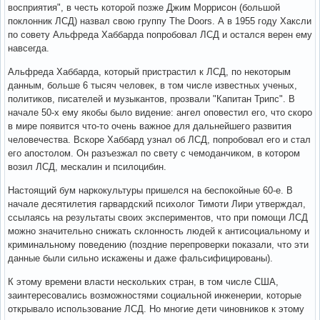
восприятия", в честь которой позже Джим Моррисон (большой
поклонник ЛСД) назвал свою группу The Doors. А в 1955 году Хаксли
по совету Альфреда Хаббарда попробовал ЛСД и остался верен ему
навсегда.
Альфреда Хаббарда, который пристрастил к ЛСД, по некоторым
данным, больше 6 тысяч человек, в том числе известных ученых,
политиков, писателей и музыкантов, прозвали "Капитан Трипс". В
начале 50-х ему якобы было видение: ангел оповестил его, что скоро
в мире появится что-то очень важное для дальнейшего развития
человечества. Вскоре Хаббард узнал об ЛСД, попробовал его и стал
его апостолом. Он разъезжал по свету с чемоданчиком, в котором
возил ЛСД, мескалин и псилоцибин.
Настоящий бум наркокультуры пришелся на беспокойные 60-е. В
начале десятилетия гарвардский психолог Тимоти Лири утверждал,
ссылаясь на результаты своих экспериментов, что при помощи ЛСД
можно значительно снижать склонность людей к антисоциальному и
криминальному поведению (поздние перепроверки показали, что эти
данные были сильно искажены и даже фальсифицированы).
К этому времени власти нескольких стран, в том числе США,
заинтересовались возможностями социальной инженерии, которые
открывало использование ЛСД. Но многие дети чиновников к этому