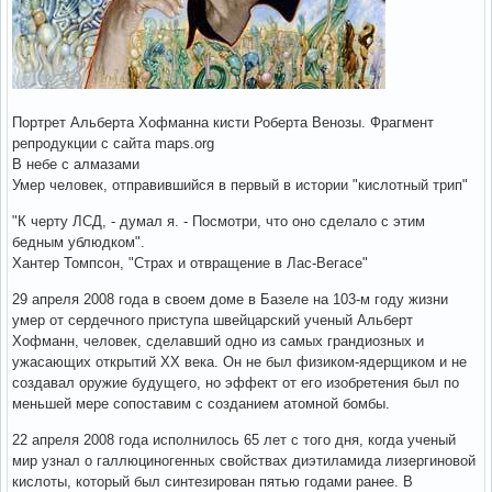
Портрет Альберта Хофманна кисти Роберта Венозы. Фрагмент
репродукции с сайта maps.org
В небе с алмазами
Умер человек, отправившийся в первый в истории "кислотный трип"
"К черту ЛСД, - думал я. - Посмотри, что оно сделало с этим
бедным ублюдком".
Хантер Томпсон, "Страх и отвращение в Лас-Вегасе"
29 апреля 2008 года в своем доме в Базеле на 103-м году жизни
умер от сердечного приступа швейцарский ученый Альберт
Хофманн, человек, сделавший одно из самых грандиозных и
ужасающих открытий ХХ века. Он не был физиком-ядерщиком и не
создавал оружие будущего, но эффект от его изобретения был по
меньшей мере сопоставим с созданием атомной бомбы.
22 апреля 2008 года исполнилось 65 лет с того дня, когда ученый
мир узнал о галлюциногенных свойствах диэтиламида лизергиновой
кислоты, который был синтезирован пятью годами ранее. В