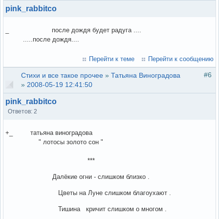
pink_rabbitco
_ после дождя будет радуга ....
.....после дождя....
Перейти к теме
Перейти к сообщению
#6
Стихи и все такое прочее
»
Татьяна Виноградова
»
2008-05-19 12:41:50
pink_rabbitco
Ответов: 2
+_ татьяна виноградова
" лотосы золото сон "
***
Далёкие огни - слишком близко .
Цветы на Луне слишком благоухают .
Тишина кричит слишком о многом .