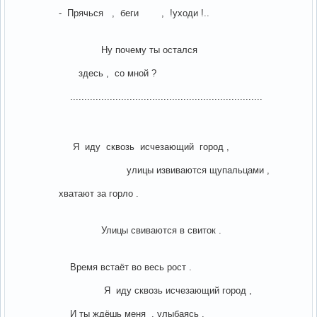
- Прячься , беги , !уходи !..
Ну почему ты остался
здесь , со мной ?
....................................................................
Я иду сквозь исчезающий город ,
улицы извиваются щупальцами ,
хватают за горло .
Улицы свиваются в свиток .
Время встаёт во весь рост .
Я иду сквозь исчезающий город ,
И ты ждёшь меня , улыбаясь .