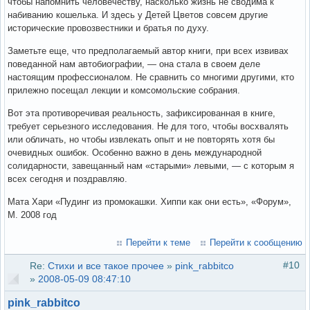
чтобы напомнить человечеству, насколько жизнь не сводима к
набиванию кошелька. И здесь у Детей Цветов совсем другие
исторические провозвестники и братья по духу.
Заметьте еще, что предполагаемый автор книги, при всех извивах
поведанной нам автобиографии, — она стала в своем деле
настоящим профессионалом. Не сравнить со многими другими, кто
прилежно посещал лекции и комсомольские собрания.
Вот эта противоречивая реальность, зафиксированная в книге,
требует серьезного исследования. Не для того, чтобы восхвалять
или обличать, но чтобы извлекать опыт и не повторять хотя бы
очевидных ошибок. Особенно важно в день международной
солидарности, завещанный нам «старыми» левыми, — с которым я
всех сегодня и поздравляю.
Мата Хари «Пудинг из промокашки. Хиппи как они есть», «Форум»,
М. 2008 год
Перейти к теме
Перейти к сообщению
#10
Re:
Стихи и все такое прочее
»
pink_rabbitco
»
2008-05-09 08:47:10
pink_rabbitco