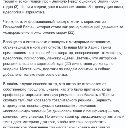
теоретической главой про «Великую Революционную Волну» 60-х
годов (3). Цели и задачи, уже в мировом масштабе, движущие силы,
идеология и атрибутика.
Что ж, есть информационный повод отметить сорокалетие
Парижской Весны, которая стала как раз кульминацией движения за
«оздоровление и омоложение мира» (21).
Вообще-то я скептически отношусь к мемуарным источникам,
объявившимся много лет спустя. Но наша Мата Хари с таким
прилежанием, как хороший реставратор, воспроизводит атмосферу,
идеологию, психологию, лексику «Детей Цветов», что авторские
ремарки «писано в сороковой год» (22) лично меня до конца не
убедили. Может быть, все-таки по следам событий, а сейчас
добавлены только некоторые связки.
В любом случае спасибо за то, что автор не отрекается от
собственного прошлого. Знаете, как это было противно, когда
профессора марксистских наук ринулись разоблачать «70 (или
сколько там) лет кровавого тоталитарного режима». Верность
старому или, воспользуемся хипповским лексиконом,
«попиленному» знамени (из джинсовой ткани с пацификом) — она,
конечно, тоже уязвима. Но именно такой ортодоксально-аутентичный
текст дает материал для того, чтобы все-таки разработать
историческое объяснение той «досадной складке на гладком