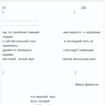
67 126
{ {
......................................
.........................................
как тот разбитый -павший- мне верится - к подобным
людям -
о чей бессильный слух в последний путь их
провожать -
дробится ликованья снисходит снежными
рядами
жестокий , ясный звук святая ангельская рать
} }
Эмили Дикинсон
кто жертвой был
всех лагерей