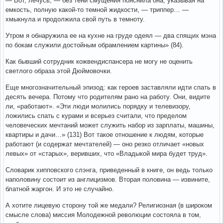
— Вот, лечусь, — без тени смущения пояснила она, указывая на
емкость, полную какой-то темной жидкости, — триппер… —
хмыкнула и продолжила свой путь в темноту.
Утром я обнаружила ее на кухне на груде одеял — два спящих мэна
по бокам служили достойным обрамлением картины» (84).
Как бывший сотрудник кожвендиспансера не могу не оценить
светлого образа этой Дюймовочки.
Еще многозначительный эпизод: как героев заставляли идти спать в
десять вечера. Потому что родителям рано на работу. Они, видите
ли, «работают». «Эти люди молились порядку и телевизору,
ложились спать с курами и всерьез считали, что пределом
человеческих мечтаний может служить набор из зарплаты, машины,
квартиры и дачи…» (131) Вот такое отношение к людям, которые
работают (и содержат мечтателей) — оно резко отличает «новых
левых» от «старых», веривших, что «Владыкой мира будет труд».
Словарик хипповского слэнга, приведенный в книге, он ведь только
наполовину состоит из англицизмов. Вторая половина — извините,
блатной жаргон. И это не случайно.
А хотите лицевую сторону той же медали? Религиозная (в широком
смысле слова) миссия Молодежной революции состояла в том,