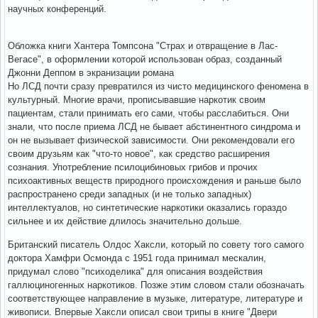
научных конференций.
Обложка книги Хантера Томпсона "Страх и отвращение в Лас-
Вегасе", в оформлении которой использован образ, созданный
Джонни Деппом в экранизации романа
Но ЛСД почти сразу превратился из чисто медицинского феномена в
культурный. Многие врачи, прописывавшие наркотик своим
пациентам, стали принимать его сами, чтобы расслабиться. Они
знали, что после приема ЛСД не бывает абстинентного синдрома и
он не вызывает физической зависимости. Они рекомендовали его
своим друзьям как "что-то новое", как средство расширения
сознания. Употребление псилоцибиновых грибов и прочих
психоактивных веществ природного происхождения и раньше было
распространено среди западных (и не только западных)
интеллектуалов, но синтетические наркотики оказались гораздо
сильнее и их действие длилось значительно дольше.
Британский писатель Олдос Хаксли, который по совету того самого
доктора Хамфри Осмонда с 1951 года принимал мескалин,
придумал слово "психоделика" для описания воздействия
галлюциногенных наркотиков. Позже этим словом стали обозначать
соответствующее направление в музыке, литературе, литературе и
живописи. Впервые Хаксли описал свои трипы в книге "Двери