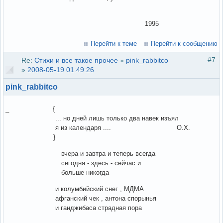
1995
Перейти к теме
Перейти к сообщению
#7
Re:
Стихи и все такое прочее
»
pink_rabbitco
»
2008-05-19 01:49:26
pink_rabbitco
_ {
... но дней лишь только два навек изъял
я из календаря .... О.Х.
}
вчера и завтра и теперь всегда
сегодня - здесь - сейчас и
больше никогда
и колумбийский снег , МДМА
афганский чек , антона спорынья
и ганджибаса страдная пора