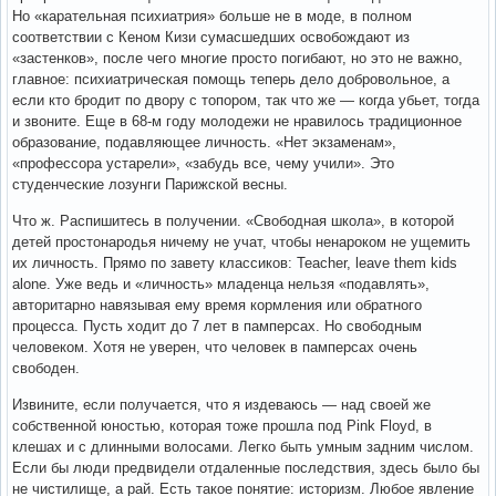
Но «карательная психиатрия» больше не в моде, в полном
соответствии с Кеном Кизи сумасшедших освобождают из
«застенков», после чего многие просто погибают, но это не важно,
главное: психиатрическая помощь теперь дело добровольное, а
если кто бродит по двору с топором, так что же — когда убьет, тогда
и звоните. Еще в 68-м году молодежи не нравилось традиционное
образование, подавляющее личность. «Нет экзаменам»,
«профессора устарели», «забудь все, чему учили». Это
студенческие лозунги Парижской весны.
Что ж. Распишитесь в получении. «Свободная школа», в которой
детей простонародья ничему не учат, чтобы ненароком не ущемить
их личность. Прямо по завету классиков: Teacher, leave them kids
alone. Уже ведь и «личность» младенца нельзя «подавлять»,
авторитарно навязывая ему время кормления или обратного
процесса. Пусть ходит до 7 лет в памперсах. Но свободным
человеком. Хотя не уверен, что человек в памперсах очень
свободен.
Извините, если получается, что я издеваюсь — над своей же
собственной юностью, которая тоже прошла под Pink Floyd, в
клешах и с длинными волосами. Легко быть умным задним числом.
Если бы люди предвидели отдаленные последствия, здесь было бы
не чистилище, а рай. Есть такое понятие: историзм. Любое явление