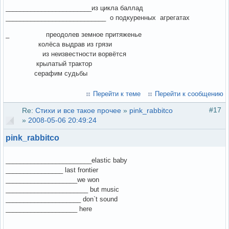
________________________из цикла баллад
____________________________ о подкуренных агрегатах
_ преодолев земное притяженье
колёса выдрав из грязи
из неизвестности ворвётся
крылатый трактор
серафим судьбы
Перейти к теме
Перейти к сообщению
#17
Re:
Стихи и все такое прочее
»
pink_rabbitco
»
2008-05-06 20:49:24
pink_rabbitco
________________________elastic baby
________________ last frontier
____________________we won
_______________________ but music
_____________________ don`t sound
____________________ here