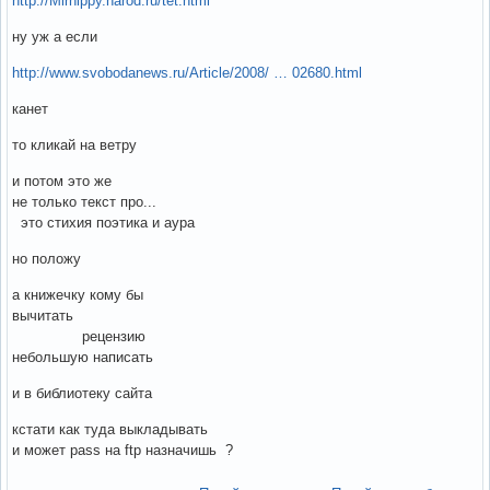
http://Mirhippy.narod.ru/tet.html
ну уж а если
http://www.svobodanews.ru/Article/2008/ … 02680.html
канет
то кликай на ветру
и потом это же
не только текст про...
это стихия поэтика и аура
но положу
а книжечку кому бы
вычитать
рецензию
небольшую написать
и в библиотеку сайта
кстати как туда выкладывать
и может pass на ftp назначишь ?