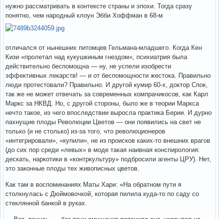
нужно рассматривать в контексте страны и эпохи. Тогда сразу
понятно, чем народный клоун Эбби Хоффман в 68-м
отличался от нынешних питомцев Гельмана-младшего. Когда Кен
Кизи «пролетал над кукушкиным гнездом», психиатрия была
действительно беспомощна — ну, не успели изобрести
эффективных лекарств! — и от беспомощности жестока. Правильно
люди протестовали? Правильно. И другой кумир 60-х, доктор Спок,
так же не может отвечать за современных компрачикосов, как Карл
Маркс за НКВД. Но, с другой стороны, было же в теории Маркса
нечто такое, из чего впоследствии выросла практика Берии. И дурно
пахнущие плоды Революции Цветов — они появились на свет не
только (и не столько) из-за того, что революционеров
«интегрировали», «купили», не из происков каких-то внешних врагов
(до сих пор среди «левых» в моде такая наивная конспирология:
дескать, наркотики в «контркультуру» подбросили агенты ЦРУ). Нет,
это законные плоды тех живописных цветов.
Как там в воспоминаниях Маты Хари: «На обратном пути я
столкнулась с Дюймовочкой, которая пилила куда-то по саду со
стеклянной банкой в руках.