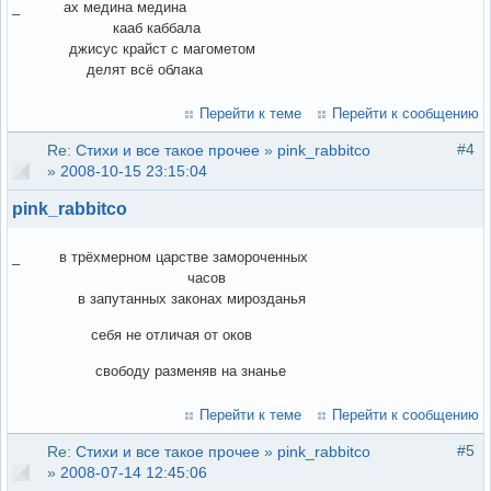
_ ах медина медина
кааб каббала
джисус крайст с магометом
делят всё облака
Перейти к теме
Перейти к сообщению
#4
Re:
Стихи и все такое прочее
»
pink_rabbitco
»
2008-10-15 23:15:04
pink_rabbitco
_ в трёхмерном царстве замороченных
часов
в запутанных законах мирозданья
себя не отличая от оков
свободу разменяв на знанье
Перейти к теме
Перейти к сообщению
#5
Re:
Стихи и все такое прочее
»
pink_rabbitco
»
2008-07-14 12:45:06