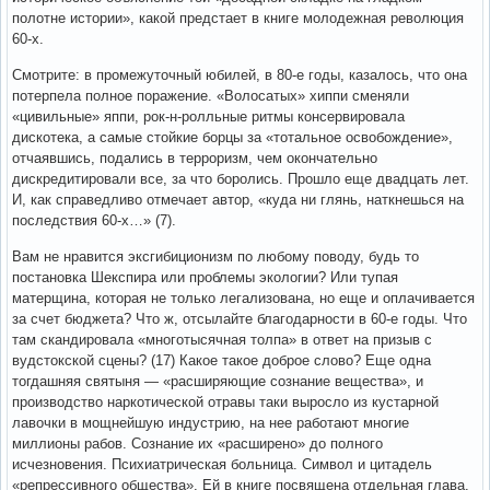
полотне истории», какой предстает в книге молодежная революция
60-х.
Смотрите: в промежуточный юбилей, в 80-е годы, казалось, что она
потерпела полное поражение. «Волосатых» хиппи сменяли
«цивильные» яппи, рок-н-ролльные ритмы консервировала
дискотека, а самые стойкие борцы за «тотальное освобождение»,
отчаявшись, подались в терроризм, чем окончательно
дискредитировали все, за что боролись. Прошло еще двадцать лет.
И, как справедливо отмечает автор, «куда ни глянь, наткнешься на
последствия 60-х…» (7).
Вам не нравится эксгибиционизм по любому поводу, будь то
постановка Шекспира или проблемы экологии? Или тупая
матерщина, которая не только легализована, но еще и оплачивается
за счет бюджета? Что ж, отсылайте благодарности в 60-е годы. Что
там скандировала «многотысячная толпа» в ответ на призыв с
вудстокской сцены? (17) Какое такое доброе слово? Еще одна
тогдашняя святыня — «расширяющие сознание вещества», и
производство наркотической отравы таки выросло из кустарной
лавочки в мощнейшую индустрию, на нее работают многие
миллионы рабов. Сознание их «расширено» до полного
исчезновения. Психиатрическая больница. Символ и цитадель
«репрессивного общества». Ей в книге посвящена отдельная глава.