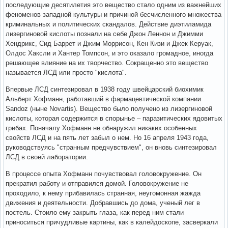
последующие десятилетия это вещество стало одним из важнейших
феноменов западной культуры и причиной бесчисленного множества
криминальных и политических скандалов. Действие диэтиламида
лизергиновой кислоты познали на себе Джон Леннон и Джимми
Хендрикс, Сид Баррет и Джим Моррисон, Кен Кизи и Джек Керуак,
Олдос Хаксли и Хантер Томпсон, и это оказало громадное, иногда
решающее влияние на их творчество. Сокращенно это вещество
называется ЛСД или просто "кислота".
Впервые ЛСД синтезировал в 1938 году швейцарский биохимик
Альберт Хофманн, работавший в фармацевтической компании
Sandoz (ныне Novartis). Вещество было получено из лизергиновой
кислоты, которая содержится в спорынье – паразитических ядовитых
грибах. Поначалу Хофманн не обнаружил никаких особенных
свойств ЛСД и на пять лет забыл о нем. Но 16 апреля 1943 года,
руководствуясь "странным предчувствием", он вновь синтезировал
ЛСД в своей лаборатории.
В процессе опыта Хофманн почувствовал головокружение. Он
прекратил работу и отправился домой. Головокружение не
проходило, к нему прибавилась странная, неугомонная жажда
движения и деятельности. Добравшись до дома, ученый лег в
постель. Стоило ему закрыть глаза, как перед ним стали
приноситься причудливые картины, как в калейдоскопе, засверкали