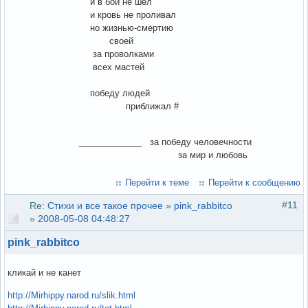
и в бой не шёл
и кровь не проливал
но жизнью-смертию
своей
за проволками
всех мастей
победу людей
приближал #
_____________ за победу человечности
за мир и любовь
Перейти к теме
Перейти к сообщению
#11
Re:
Стихи и все такое прочее
»
pink_rabbitco
»
2008-05-08 04:48:27
pink_rabbitco
кликай и не канет
http://Mirhippy.narod.ru/slik.html