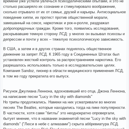
времени уже успели увлечься психоделическими опытами, и это не
столько расширяло их сознание и стимулировало воображение,
сколько отрывало от их от семьи, друзей и карьеры. Антисоциальное
поведение хиппи, их протест против общественной морали,
замешанный на сексе, наркотиках и рок-н-ролле, раздражал
добропорядочных граждан. Кроме того, появились исследования,
раскрывавшие темную сторону ЛСД: у многих он вызывал психозы и
депрессии и почти у всех – тяжелую психологическую зависимость.
В США, а затем и в других странах поднялось общественное
движение за запрет ЛСД. К 1965 году в Соединенных Штатах был
установлен жесткий контроль за распространением наркотика. Его
разрешалось использовать только в исследовательских целях.
Компания Sandoz, пионер в области медицинского применения ЛСД,
в том же году прекратила его выпуск.
Рисунок Джулиана Леннона, вдохновивший его отца, Джона Леннона,
на написание песни "Lucy in the sky with diamonds"
Но трипы продолжались. Намеки на них усматривали во многих
песнях The Beatles, которые находились тогда на пике популярности.
В частности, хотя сами "битлы" это неоднократно опровергали,
бытует мнение, что в названии знаменитой песни "Lucy in the sky with
diamonds" ("Люси в небе с алмазами") скрыта аббревиатура ЛСД.