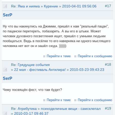
#17
Re:
Яма и нияма
»
Курение
»
2010-04-01 09:56:06
SerP
Ну что вы накинулись на Джимми, пришёл к нам "реальный пацан",
по пацански перетереть, побазарить. А вы его в штыки. Может
человек духовного посветления ищет, пришёл с умными людьми
пообщаться. Ведь в посёлке то его наверняка ни одного мыслящего
человека нет вот он и зашёл сюда. )))))))
Перейти к теме
Перейти к сообщению
#18
Re:
Грядущие события
»
22 мая - фестиваль Антилира!
»
2010-03-23 09:43:23
SerP
Чему посвящён фест, что там будет?
Перейти к теме
Перейти к сообщению
#19
Re:
Атрибутика
»
психоделичные вещи - самсклепал
»
2010-03-17 09:46:37