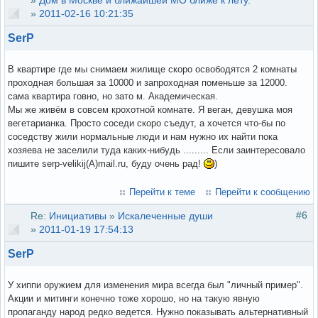
»
2011-02-16 10:21:35
SerP
В квартире где мы снимаем жилище скоро освободятся 2 комнаты
проходная большая за 10000 и запроходная поменьше за 12000.
сама квартира говно, но зато м. Академическая.
Мы же живём в совсем крохотной комнате. Я веган, девушка моя
вегетарианка. Просто соседи скоро съедут, а хочется что-бы по
соседству жили нормальные люди и нам нужно их найти пока
хозяева не заселили туда каких-нибудь ......... Если заинтересовало
пишите serp-velikij(A)mail.ru, буду очень рад!
)
Перейти к теме
Перейти к сообщению
#6
Re:
Инициативы
»
Искалеченные души
»
2011-01-19 17:54:13
SerP
У хиппи оружием для изменения мира всегда был "личный пример".
Акции и митинги конечно тоже хорошо, но на такую явную
пропаганду народ редко ведется. Нужно показывать альтернативный