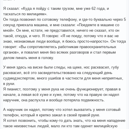
Я сказал: «Куда я пойду с таким грузом, мне уже 62 года, и
таскаться по милициям».
Он тогда позвонил по сотовому телефону, и где-то буквально через 5
секунд приехала машина, и мне сказали: «Поедемте в машине со
мной». Он мне, кстати, не представился, ничего не сказал, кто он
такой, откуда, и чего. Я говорю: «Я не поеду, потому что я вас не
знаю, незнакомые люди вообще, я боюсь просто-напросто». Он тогда
говорит: «Вы сопротивляетесь работникам правоохранительных
органов», и повалил меня без всяких разговоров и стал первым
делом пинать меня в голову.
У меня здесь на виске были следы, на щеке, нос расквасил, губу
расквасил, всё это засвидетельствовано на следующий день
судмедэкспертом, много ушибов в частности для меня неприятных,
в руки.
Я пианист, поэтому у меня рука не очень функционирует, правая в
начале, а левая всё хуже и хуже, потому что на правую он надел
наручник, она распухла и вообще потеряла подвижность.
А наручник он надел, потому что хотел выхватить у меня сотовый
телефон, который я крепко зажал в своей правой руке.
Я хотел позвонить, чтобы кому-то дать знать, что на меня нападение
такое неизвестных людей, мало ли кто там оденет милицейскую