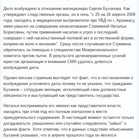
Дело возбуждено в отношении милиционера Сергея Буханова. Как
утверждают следственные органы, он в ночь "с 25 на 26 апреля 2009
года, находясь в медицинском вытрезвителе при УВД по г. Арзамасу,
имея умысел на совершение изнасилования Стреминой Натальи
Борисовны, путем применения насилия и угроз к последней,
совершил с ней насильственный половой акт в естественной форме,
вопреки ее воле и желанию". Сразу после случившегося Стремина
обратилась за помощью к специалистам Межрегионального
комитета против пыток. В результате целенаправленных усилий
юристов организации и внимания СМИ удалось добиться
возбуждения дела.
Однако весьма странным выглядит тот факт, что в постановлении о
возбуждении уголовного дела почему-то не указано, что гражданин
Буханов – сотрудник милиции, исполняющий свои должностные
обязанности и выступающий как представитель государства.
Наталья воспринимала его именно как представителя власти,
находясь при этом под его полным контролем в месте
принудительного содержания. В настоящий момент остается только
догадываться, умышленно или случайно следователь "забыл" о
данном факте. Хотя отметим, что в данных следствию объяснениях
Буханов указывал, что в апреле прошлого года он являлся