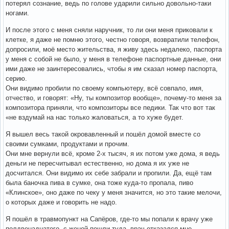
потерял сознание, ведь по голове ударили сильно довольно-таки
ногами.
И после этого с меня сняли наручник, то ли они меня приковали к
клетке, я даже не помню этого, честно говоря, возвратили телефон,
допросили, моё место жительства, я живу здесь недалеко, паспорта
у меня с собой не было, у меня в телефоне паспортные данные, они
ими даже не заинтересовались, чтобы я им сказал номер паспорта,
серию.
Они видимо пробили по своему компьютеру, всё совпало, имя,
отчество, и говорят: «Ну, ты композитор вообще», почему-то меня за
композитора приняли, что композиторы все педики. Так что вот так
«не вздумай на нас только жаловаться, а то хуже будет.
Я вышел весь такой окровавленный и пошёл домой вместе со
своими сумками, продуктами и прочим.
Они мне вернули всё, кроме 2-х тысяч, я их потом уже дома, я ведь
деньги не пересчитывал естественно, но дома я их уже не
досчитался. Они видимо их себе забрали и пропили. Да, ещё там
была баночка пива в сумке, она тоже куда-то пропала, пиво
«Клинское», оно даже по чеку у меня значится, но это такие мелочи,
о которых даже и говорить не надо.
Я пошёл в травмопункт на Сапёров, где-то мы попали к врачу уже
полдвенадцатого, с женой пошли туда, врач отказался мне