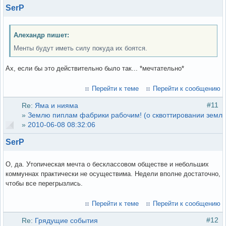
SerP
Алехандр пишет:
Менты будут иметь силу покуда их боятся.
Ах, если бы это действительно было так... *мечтательно*
Перейти к теме
Перейти к сообщению
#11
Re:
Яма и нияма
»
Землю пиплам фабрики рабочим! (о сквоттировании земли
»
2010-06-08 08:32:06
SerP
О, да. Утопическая мечта о бесклассовом обществе и небольших
коммуннах практически не осуществима. Недели вполне достаточно,
чтобы все перегрызлись.
Перейти к теме
Перейти к сообщению
#12
Re:
Грядущие события