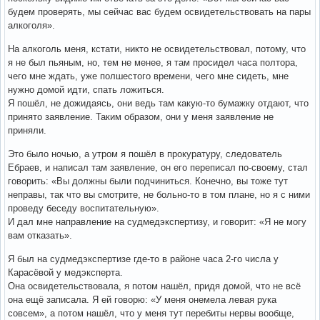
будем проверять, мы сейчас вас будем освидетельствовать на пары
алкоголя».
На алкоголь меня, кстати, никто не освидетельствовал, потому, что
я не был пьяным, но, тем не менее, я там просидел часа полтора,
чего мне ждать, уже полшестого времени, чего мне сидеть, мне
нужно домой идти, спать ложиться.
Я пошёл, не дожидаясь, они ведь там какую-то бумажку отдают, что
принято заявление. Таким образом, они у меня заявление не
приняли.
Это было ночью, а утром я пошёл в прокуратуру, следователь
Ебраев, и написал там заявление, он его переписал по-своему, стал
говорить: «Вы должны были подчиниться. Конечно, вы тоже тут
неправы, так что вы смотрите, не больно-то в том плане, но я с ними
проведу беседу воспитательную».
И дал мне направление на судмедэкспертизу, и говорит: «Я не могу
вам отказать».
Я был на судмедэкспертизе где-то в районе часа 2-го числа у
Карасёвой у медэксперта.
Она освидетельствовала, я потом нашёл, придя домой, что не всё
она ещё записала. Я ей говорю: «У меня онемела левая рука
совсем», а потом нашёл, что у меня тут перебиты нервы вообще,