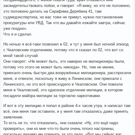
засвидетельствовать побои, и говорит: «Я вижу, но это не положено,
это положено делать на Серафима Дерябина 41, там
судмедэкспертиза, но вас тоже не примут, нужно постановление
прокуратуры или УВД. Так что вы давайте езжайте завтра, сейчас
уже поздно».
Что я и сделал.
Но ночью я всё-таки позвонил в 02, и тут у меня был ночной эпизод
с Чкаловским отделением, потому что я сказал по 02, что вот со
мной такой случай.
Они говорят: «Не может быть, это наверно не милиционеры были,
потому что этого не может быть никогда». Но, тем не менее,
приехало очень быстро два вооружённых милиционера, расспросили
меня, и отвезли, поскольку я живу в Ленинском, они приехали с
Ленинского, но это всё происходило в Чкаловском. Они повезли
меня в Чкаловский, это одиозное отделение милиции, в котором
посадили майора милиции за торговлю наркотиками.
И вот в эту милицию я попал в районе 4-х часов утра, я написал там
всё, они меня там оставили, и у меня там отказались даже принять
заявление.
То есть не то, что отказались, они сказали: «Ну, это ещё надо
проверять», они ко мне что-то были очень плохо настроены,
поскольку видимо им отвечать за это дело. «Вот мы сейчас вас