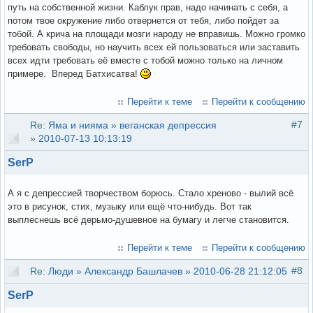
путь на собственной жизни. Каблук прав, надо начинать с себя, а
потом твое окружение либо отвернется от тебя, либо пойдет за
тобой. А крича на площади мозги народу не вправишь. Можно громко
требовать свободы, но научить всех ей пользоваться или заставить
всех идти требовать её вместе с тобой можно только на личном
примере. Вперед Батхисатва!
Перейти к теме
Перейти к сообщению
#7
Re:
Яма и нияма
»
веганская депрессия
»
2010-07-13 10:13:19
SerP
А я с депрессией творчеством борюсь. Стало хреново - вылий всё
это в рисунок, стих, музыку или ещё что-нибудь. Вот так
выплеснешь всё дерьмо-душевное на бумагу и легче становится.
Перейти к теме
Перейти к сообщению
#8
Re:
Люди
»
Александр Башлачев
»
2010-06-28 21:12:05
SerP