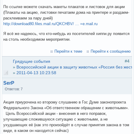
По ссылке можете скачать макеты плакатов и листовок для акции
(Плакаты на акцию, листовки печатаем дома на принтере и раздаем-
расклеиваем за пару дней)
http://download80.files.mail.ru/QKCHBV/ … =e.mail.ru
Я всё же надеюсь, что кто-нибудь из посетителей хиппи.ру появится
на столь необходимом мероприятии.
Перейти к теме
Перейти к сообщению
#4
Грядущие события
»
Всероссийской акции в защиту животных «Россия без жест
»
2011-04-13 10:23:58
SerP
Ответов: 7
Акция приурочена ко второму слушанию в Гос Думе законопроекта
Федерального Закона «Об ответственном обращении с животными».
Цель Всероссийской акции - внесения в него поправок,
улучшающие сложившуюся ситуацию с животными, а не
ухудшающих её (как это произойдёт в случае принятия закона в том
виде, в каком он находится сейчас)