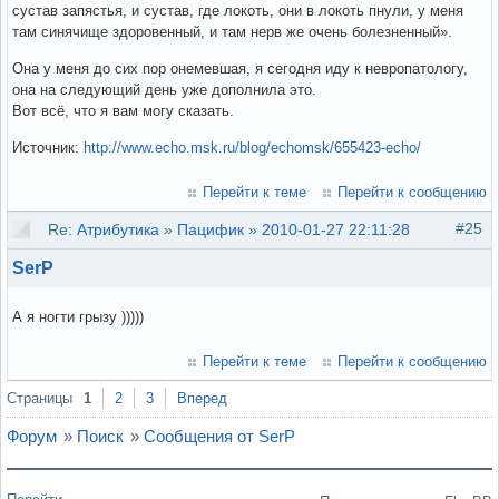
сустав запястья, и сустав, где локоть, они в локоть пнули, у меня
там синячище здоровенный, и там нерв же очень болезненный».
Она у меня до сих пор онемевшая, я сегодня иду к невропатологу,
она на следующий день уже дополнила это.
Вот всё, что я вам могу сказать.
Источник:
http://www.echo.msk.ru/blog/echomsk/655423-echo/
Перейти к теме
Перейти к сообщению
#25
Re:
Атрибутика
»
Пацифик
»
2010-01-27 22:11:28
SerP
А я ногти грызу )))))
Перейти к теме
Перейти к сообщению
Страницы
1
2
3
Вперед
Форум
»
Поиск
»
Сообщения от SerP