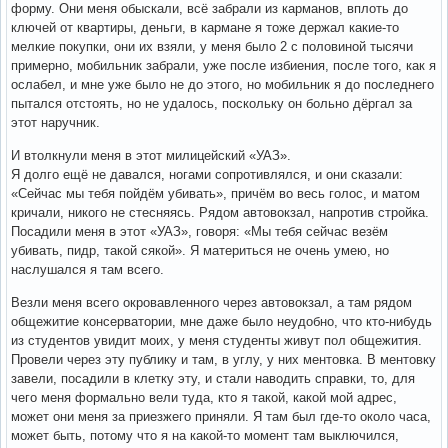
форму. Они меня обыскали, всё забрали из карманов, вплоть до
ключей от квартиры, деньги, в кармане я тоже держал какие-то
мелкие покупки, они их взяли, у меня было 2 с половиной тысячи
примерно, мобильник забрали, уже после избиения, после того, как я
ослабел, и мне уже было не до этого, но мобильник я до последнего
пытался отстоять, но не удалось, поскольку он больно дёргал за
этот наручник.
И втолкнули меня в этот милицейский «УАЗ».
Я долго ещё не давался, ногами сопротивлялся, и они сказали:
«Сейчас мы тебя пойдём убивать», причём во весь голос, и матом
кричали, никого не стесняясь. Рядом автовокзал, напротив стройка.
Посадили меня в этот «УАЗ», говоря: «Мы тебя сейчас везём
убивать, пидр, такой сякой». Я материться не очень умею, но
наслушался я там всего.
Везли меня всего окровавленного через автовокзал, а там рядом
общежитие консерватории, мне даже было неудобно, что кто-нибудь
из студентов увидит моих, у меня студенты живут пол общежития.
Провели через эту публику и там, в углу, у них ментовка. В ментовку
завели, посадили в клетку эту, и стали наводить справки, то, для
чего меня формально вели туда, кто я такой, какой мой адрес,
может они меня за приезжего приняли. Я там был где-то около часа,
может быть, потому что я на какой-то момент там выключился,