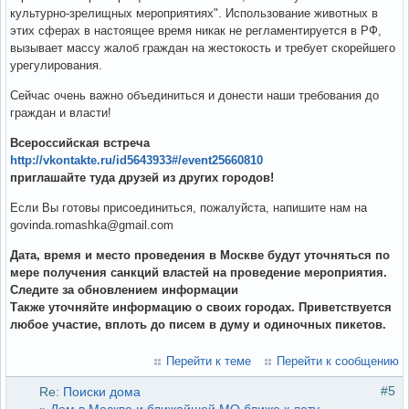
культурно-зрелищных мероприятиях". Использование животных в
этих сферах в настоящее время никак не регламентируется в РФ,
вызывает массу жалоб граждан на жестокость и требует скорейшего
урегулирования.
Сейчас очень важно объединиться и донести наши требования до
граждан и власти!
Всероссийская встреча
http://vkontakte.ru/id5643933#/event25660810
приглашайте туда друзей из других городов!
Если Вы готовы присоединиться, пожалуйста, напишите нам на
govinda.romashka@gmail.com
Дата, время и место проведения в Москве будут уточняться по
мере получения санкций властей на проведение мероприятия.
Следите за обновлением информации
Также уточняйте информацию о своих городах. Приветствуется
любое участие, вплоть до писем в думу и одиночных пикетов.
Перейти к теме
Перейти к сообщению
#5
Re:
Поиски дома
»
Дом в Москве и ближaйшей МО ближе к лету.