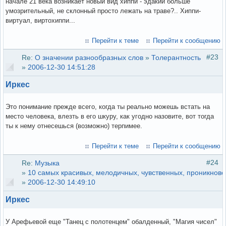
начале 21 века возникает новый вид хиппи - эдакий больше
умозрительный, не склонный просто лежать на траве?.. Хиппи-
виртуал, виртохиппи...
Перейти к теме
Перейти к сообщению
#23
Re:
О значении разнообразных слов
»
Толерантность
»
2006-12-30 14:51:28
Иркес
Это понимание прежде всего, когда ты реально можешь встать на
место человека, влезть в его шкуру, как угодно назовите, вот тогда
ты к нему отнесешься (возможно) терпимее.
Перейти к теме
Перейти к сообщению
#24
Re:
Музыка
»
10 самых красивых, мелодичных, чувственных, проникнове
»
2006-12-30 14:49:10
Иркес
У Арефьевой еще "Танец с полотенцем" обалденный, "Магия чисел"