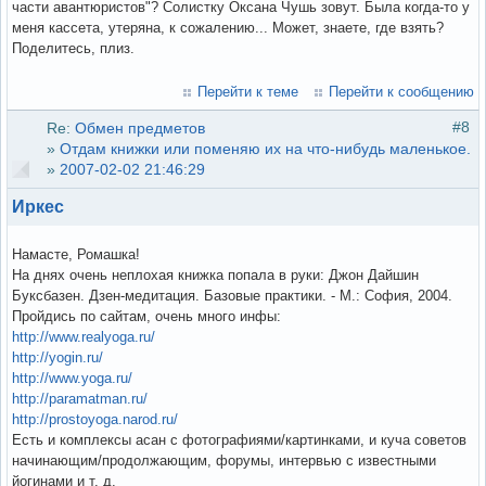
части авантюристов"? Солистку Оксана Чушь зовут. Была когда-то у
меня кассета, утеряна, к сожалению... Может, знаете, где взять?
Поделитесь, плиз.
Перейти к теме
Перейти к сообщению
#8
Re:
Обмен предметов
»
Отдам книжки или поменяю их на что-нибудь маленькое.
»
2007-02-02 21:46:29
Иркес
Намасте, Ромашка!
На днях очень неплохая книжка попала в руки: Джон Дайшин
Буксбазен. Дзен-медитация. Базовые практики. - М.: София, 2004.
Пройдись по сайтам, очень много инфы:
http://www.realyoga.ru/
http://yogin.ru/
http://www.yoga.ru/
http://paramatman.ru/
http://prostoyoga.narod.ru/
Есть и комплексы асан с фотографиями/картинками, и куча советов
начинающим/продолжающим, форумы, интервью с известными
йогинами и т. д.