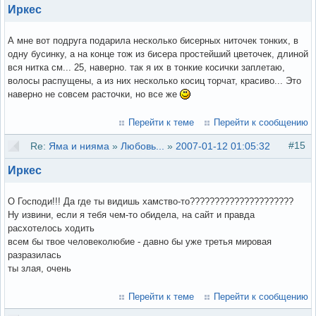
Иркес
А мне вот подруга подарила несколько бисерных ниточек тонких, в
одну бусинку, а на конце тож из бисера простейший цветочек, длиной
вся нитка см... 25, наверно. так я их в тонкие косички заплетаю,
волосы распущены, а из них несколько косиц торчат, красиво... Это
наверно не совсем расточки, но все же
Перейти к теме
Перейти к сообщению
#15
Re:
Яма и нияма
»
Любовь...
»
2007-01-12 01:05:32
Иркес
О Господи!!! Да где ты видишь хамство-то?????????????????????
Ну извини, если я тебя чем-то обидела, на сайт и правда
расхотелось ходить
всем бы твое человеколюбие - давно бы уже третья мировая
разразилась
ты злая, очень
Перейти к теме
Перейти к сообщению