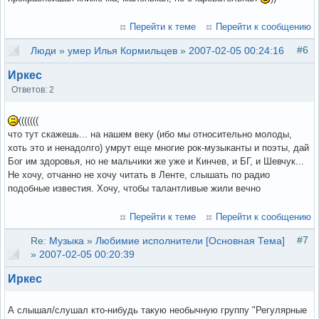
Перейти к теме
Перейти к сообщению
#6
Люди
»
умер Илья Кормильцев
»
2007-02-05 00:24:16
Иркес
Ответов: 2
(((((((
что тут скажешь... на нашем веку (ибо мы относительно молоды,
хоть это и ненадолго) умрут еще многие рок-музыканты и поэты, дай
Бог им здоровья, но не мальчики же уже и Кинчев, и БГ, и Шевчук...
Не хочу, отчанно не хочу читать в Ленте, слышать по радио
подобные известия. Хочу, чтобы талантливые жили вечно
Перейти к теме
Перейти к сообщению
#7
Re:
Музыка
»
Любимие исполнители [Основная Тема]
»
2007-02-05 00:20:39
Иркес
А слышал/слушал кто-нибудь такую необычную группу "Регулярные