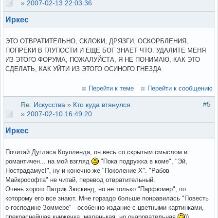
»
2007-02-13 22:03:36
Иркес
ЭТО ОТВРАТИТЕЛЬНО, СКЛОКИ, ДРЯЗГИ, ОСКОРБЛЕНИЯ,
ПОПРЕКИ В ГЛУПОСТИ И ЕЩЕ БОГ ЗНАЕТ ЧТО. УДАЛИТЕ МЕНЯ
ИЗ ЭТОГО ФОРУМА, ПОЖАЛУЙСТА, Я НЕ ПОНИМАЮ, КАК ЭТО
СДЕЛАТЬ, КАК УЙТИ ИЗ ЭТОГО ОСИНОГО ГНЕЗДА
Перейти к теме
Перейти к сообщению
#5
Re:
Искусства
»
Кто куда втянулся
»
2007-02-10 16:49:20
Иркес
Почитай Дугласа Коупленда, он весь со скрытым смыслом и
романтичен... на мой взгляд
"Пока подружка в коме", "Эй,
Нострадамус!", ну и конечно же "Поколение Х". "Рабов
Майкрософта" не читай, перевод отвратительный.
Очень хорош Патрик Зюскинд, но не только "Парфюмер", по
которому его все знают. Мне гораздо больше понравилась "Повесть
о господине Зоммере" - особенно издание с цветными картинками,
прекраснейшая книжечка, маленькая, но очаровательная
))