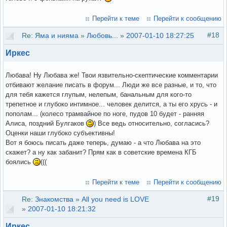
Перейти к теме
Перейти к сообщению
#18
Re:
Яма и нияма
»
Любовь...
»
2007-01-10 18:27:25
Иркес
Любава! Ну Любава же! Твои язвительно-скептические комментарии
отбивают желание писать в форум... Люди же все разные, и то, что
для тебя кажется глупым, нелепым, банальным для кого-то
трепетное и глубоко интимное... человек делится, а ты его хрусь - и
пополам... (колесо трамвайное по ноге, пудов 10 будет - ранняя
Алиса, поздний Булгаков
) Все ведь относительно, согласись?
Оценки наши глубоко субъективны!
Вот я боюсь писать даже теперь, думаю - а что Любава на это
скажет? а ну как забанит? Прям как в советские времена КГБ
боялись
(((
Перейти к теме
Перейти к сообщению
#19
Re:
Знакомства
»
All you need is LOVE
»
2007-01-10 18:21:32
Иркес