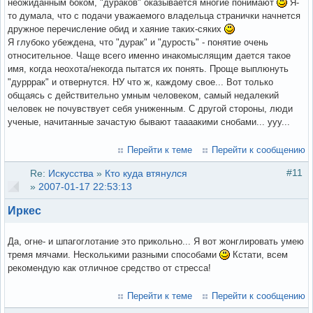
неожиданным боком, "дураков" оказывается многие понимают
Я-
то думала, что с подачи уважаемого владельца странички начнется
дружное перечисление обид и хаяние таких-сяких
Я глубоко убеждена, что "дурак" и "дурость" - понятие очень
относительное. Чаще всего именно инакомыслящим дается такое
имя, когда неохота/некогда пытатся их понять. Проще выплюнуть
"дурррак" и отвернутся. НУ что ж, каждому свое... Вот только
общаясь с действительно умным человеком, самый недалекий
человек не почувствует себя униженным. С другой стороны, люди
ученые, начитанные зачастую бывают таааакими снобами... ууу...
Перейти к теме
Перейти к сообщению
#11
Re:
Искусства
»
Кто куда втянулся
»
2007-01-17 22:53:13
Иркес
Да, огне- и шпагоглотание это прикольно... Я вот жонглировать умею
тремя мячами. Несколькими разными способами
Кстати, всем
рекомендую как отличное средство от стресса!
Перейти к теме
Перейти к сообщению