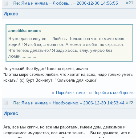
#21
Re:
Яма и нияма
»
Любовь...
»
2006-12-30 14:56:55
Иркес
annetikka пишет:
Я уже давно ищу ее.... Любовь. Только она что-то мимо меня
ходит!!! Я люблю, а меня нет. А может и любят, но скрывают.
Что теперь делать-то? Я задыхаюсь, вяну, умираю без
любви.............
Не умирай! Все будет! Еще не время, значит!
"В этом мире столько любви, что хватит на всех, надо только уметь
искать." (с) Курт Воннегут "Колыбель для кошки"
Перейти к теме
Перейти к сообщению
#22
Re:
Яма и нияма
»
Необходимо
»
2006-12-30 14:53:44
Иркес
Ага, все мы хиппи, но все мы работаем, имеем дом, движимое и
недвижимое имущество, все чем-то заняты... Вы не думаете, что в