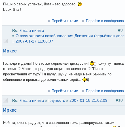
Пиши о своих успехах, йога - это здорово!
Всех благ!
Перейти к теме
Перейти к сообщению
#9
Re:
Яма и нияма
»
О возможности возобновления Движения (серьёзная дисск
»
2007-01-27 11:06:07
Иркес
Господа и дамы! Но это же серьезная дискуссия!
)) Кому тут пинка
отвесить? Может, городскую акцию организовать? "Пинок
просветления от гуру"! я шучу, шучу, не надо меня баннить по
обвинению в пропаганде религиозных идей...
))
Перейти к теме
Перейти к сообщению
#10
Re:
Яма и нияма
»
Глупость
»
2007-01-18 21:02:09
Иркес
Ребята, очень радует, что заявленная тема развернулась таким