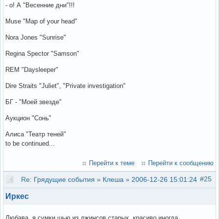
- о! А "Весенние дни"!!!
Muse "Map of your head"
Nora Jones "Sunrise"
Regina Spector "Samson"
REM "Daysleeper"
Dire Straits "Juliet", "Private investigation"
БГ - "Моей звезде"
Аукцион "Сонь"
Алиса "Театр теней"
to be continued...
Перейти к теме
Перейти к сообщению
#25
Re:
Грядущие события
»
Клеша
»
2006-12-26 15:01:24
Иркес
Любава, я сумки шью из джинсов старых, красиво иногда