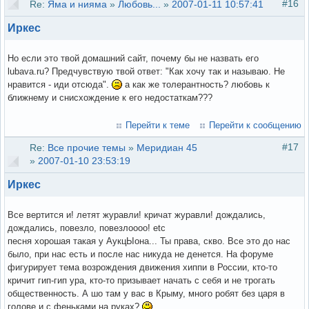
#16
Re:
Яма и нияма
»
Любовь...
»
2007-01-11 10:57:41
Иркес
Но если это твой домашний сайт, почему бы не назвать его
lubava.ru? Предчувствую твой ответ: "Как хочу так и называю. Не
нравится - иди отсюда".
а как же толерантность? любовь к
ближнему и снисхождение к его недостаткам???
Перейти к теме
Перейти к сообщению
#17
Re:
Все прочие темы
»
Меридиан 45
»
2007-01-10 23:53:19
Иркес
Все вертится и! летят журавли! кричат журавли! дождались,
дождались, повезло, повезлоооо! etc
песня хорошая такая у АукцЫона... Ты права, скво. Все это до нас
было, при нас есть и после нас никуда не денется. На форуме
фигурирует тема возрождения движения хиппи в России, кто-то
кричит гип-гип ура, кто-то призывает начать с себя и не трогать
общественность. А шо там у вас в Крыму, много робят без царя в
голове и с феньками на руках?