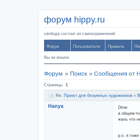
форум hippy.ru
свобода состоит из самоограничений
Форум
Пользователи
Правила
По
Вы не вошли.
Форум
»
Поиск
»
Сообщения от 
Страницы
1
Re:
Приют для безумных художников
»
В
Hanya
Drow
в общем-то
жаль что н
p.s. я тоже