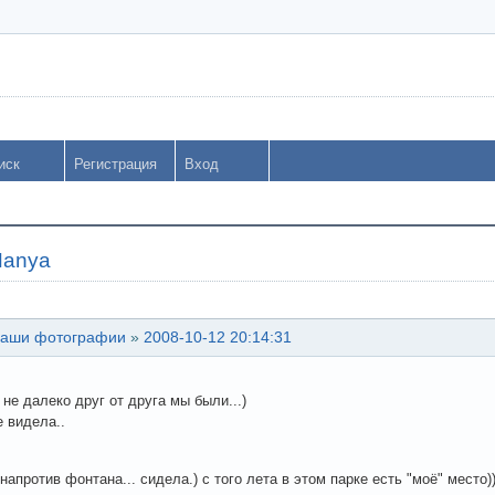
иск
Регистрация
Вход
Hanya
аши фотографии
»
2008-10-12 20:14:31
 не далеко друг от друга мы были...)
е видела..
 напротив фонтана... сидела.) с того лета в этом парке есть "моё" место))