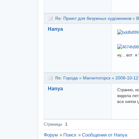
Re:
Приют для безумных художников
»
В
Hanya
ну... вот я 
Re:
Города
»
Магнитогорск
»
2008-10-12
Hanya
Странно, но
видела лет
все хиппи г
Страницы
1
Форум
»
Поиск
»
Сообщения от Hanya