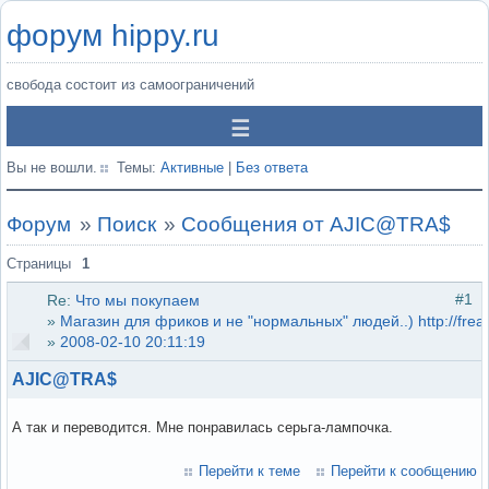
форум hippy.ru
свобода состоит из самоограничений
Вы не вошли.
Темы:
Активные
|
Без ответа
Форум
»
Поиск
»
Сообщения от AJIC@TRA$
Страницы
1
#1
Re:
Что мы покупаем
»
Магазин для фриков и не "нормальных" людей..) http://frea
»
2008-02-10 20:11:19
AJIC@TRA$
А так и переводится. Мне понравилась серьга-лампочка.
Перейти к теме
Перейти к сообщению