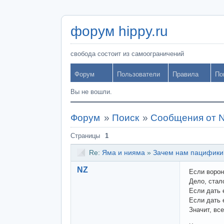
форум hippy.ru
свобода состоит из самоограничений
Форум
Пользователи
Правила
По
Вы не вошли.
Форум
»
Поиск
»
Сообщения от 
Страницы
1
Re:
Яма и нияма
»
Зачем нам пацифики
NZ
Если ворон
Дело, стало
Если дать 
Если дать 
Значит, вс