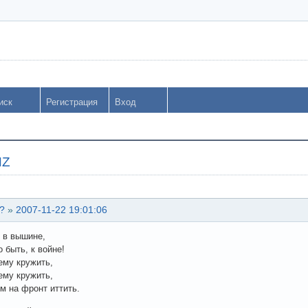
иск
Регистрация
Вход
NZ
?
»
2007-11-22 19:01:06
 в вышине,
 быть, к войне!
ему кружить,
ему кружить,
ем на фронт иттить.