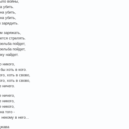
ыло войны,
а убить.
на убить,
на убить,
 зарядить.
ем заряжать,
ется стрелять.
рельба пойдет,
рельба пойдет,
ку найдет.
о никого,
бы хоть в кого.
го, хоть в свово,
го, хоть в свово,
е ничего.
е ничего,
е никого,
е никого,
на того -
некому в него...
джава