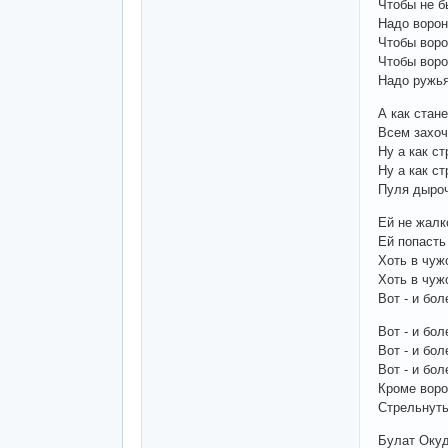
Чтобы не б
Надо ворон
Чтобы воро
Чтобы воро
Надо ружья
А как стан
Всем захоч
Ну а как ст
Ну а как ст
Пуля дыроч
Ей не жалк
Ей попасть 
Хоть в чужо
Хоть в чужо
Вот - и бол
Вот - и бол
Вот - и бол
Вот - и бол
Кроме воро
Стрельнуть 
Булат Оку