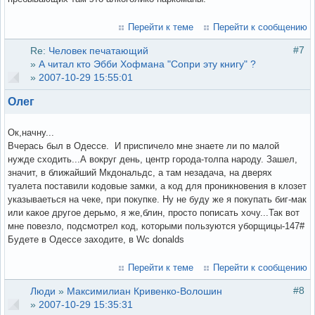
Перейти к теме
Перейти к сообщению
#7
Re:
Человек печатающий
»
А читал кто Эбби Хофмана "Сопри эту книгу" ?
»
2007-10-29 15:55:01
Олег
Ок,начну...
Вчерась был в Одессе. И приспичело мне знаете ли по малой
нужде сходить...А вокруг день, центр города-толпа народу. Зашел,
значит, в ближайший Мкдональдс, а там незадача, на дверях
туалета поставили кодовые замки, а код для проникновения в клозет
указываеться на чеке, при покупке. Ну не буду же я покупать биг-мак
или какое другое дерьмо, я же,блин, просто пописать хочу...Так вот
мне повезло, подсмотрел код, которыми пользуются уборщицы-147#
Будете в Одессе заходите, в Wc donalds
Перейти к теме
Перейти к сообщению
#8
Люди
»
Максимилиан Кривенко-Волошин
»
2007-10-29 15:35:31