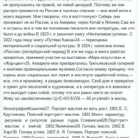
не пропускались ни правой, ни левой цензурой. Поэтому же они
распространяются по России в тысячах списков — вне моей воли и
моего ведения. Мне говорили, что в вост<очную> Сибирь они
проникают не из России, а из Америки, через Китай и Японию.Сам же
я остаюсь все в том же положении писателя вне литературы, как это
было и до войны.В 1923 г. я закончил книгу «Неопалимая купина». С
1922 года пишу книгу «Путями Каина»24 — переоценка
материальной и социальной культуры. В 1924 г. написана поэма
«Россия» (петербургский период).В эти же годы я много работал
акварелью, принимая участие на выставках «Мира искусства» и
«Жар-цвет»25. Акварели мои приобретались Третьяковской галереей
и многими провинциальными музеями.Согласно моему принципу, что
корень всех социальных зол лежит в институте заработной платы,—
все, что я произвожу, я раздаю безвозмездно. Свой дом я превратил
в приют для писателей и художников, а в литературе и в живописи
это выходит само собой, потому что все равно никто не платит.
Живу на «акобеспечение» Ц<Е>КУ-БУ26 — 60 р<ублей> в месяц.
ИконографияКошелев27. Портрет маслом во весь рост. 1901.Е. С.
Кругликова. Поясной порт<рет> маслом. 1901.Много карикатур,
рисунков и силуэтов разных годов. Сливинский28.Порт<рет>
маслом с книгой. 1902.Якимченко29. Голова, масло. 1902.В.
Харт30. Голова углем. 1907.А. Я. Головин. Портрет поясной.
Темпера. 1909.Голова, литография. 1909.Э. Виттиг31. Бюст в виде