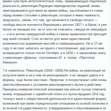
время чувствую интеллигентскую ложь, прикрывающую подлинную
реальность революции.Редакции периодических изданий, вновь
приоткрывшиеся для меня во время войны, захлопываются снова
перед моими статьями о революции, которые я имею наивность
предлагать, забыв, что там, где начинается свобода печати —
свобода мысли кончается.Вернувшись весною 1917 г. в Крым, я уже
более не покидаю его: ни от кого не спасаюсь, никуда не эмигрирую
— и все волны гражданской войны и смены правительства проходят
над моей головой. Стих остается для меня единственной
возможностью выражения мыслей о совершающемся. Но в 17-ом
году я не смог написать ни одного стихотворения: дар речи ко мне
возвращается только после Октября, и в 1918 г. я заканчиваю книгу
о революции «Демоны глухонемые»22 и поэму «Протопоп
Аввакум».
7-е семилетье: Революция (1919—1926).Ни война, ни революция не
испугали меня и ни в чем не разочаровали: я их ожидал давно и в
формах, еще более жестоких. Напротив: я почувствовал себя очень
приспособленным к условиям революционного бытия и действия.
Принципы коммунистической экономики как нельзя лучше отвечали
моему отвращению к заработной плате и к купле-продаже.19-й год.
толкнул меня к общественной деятельности в единственной форме,
возможной при моем отрицательном отношении ко всякой политике и
ко всякой государственности, утвердившемся и обосновавшемся за