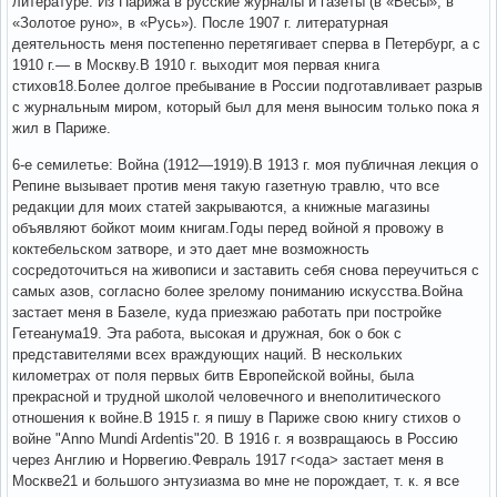
литературе. Из Парижа в русские журналы и газеты (в «Весы», в
«Зо­лотое руно», в «Русь»). После 1907 г. литературная
деятельность меня постепенно перетягивает сперва в Петербург, а с
1910 г.— в Москву.В 1910 г. выходит моя первая книга
стихов18.Более долгое пребывание в России подготавливает разрыв
с журнальным миром, который был для меня выносим только пока я
жил в Париже.
6-е семилетье: Война (1912—1919).В 1913 г. моя публичная лекция о
Репине вызывает против меня такую газетную травлю, что все
редакции для моих статей закрываются, а книжные магазины
объявляют бойкот моим книгам.Годы перед войной я провожу в
коктебельском затворе, и это дает мне возможность
сосредоточиться на живописи и заставить себя снова переучиться с
самых азов, согласно более зрелому пониманию искусства.Война
застает меня в Базеле, куда приезжаю работать при постройке
Гетеанума19. Эта работа, высокая и дружная, бок о бок с
представителями всех враждующих наций. В нескольких
километрах от поля первых битв Европейской войны, была
прекрасной и трудной школой человечного и внеполитического
отношения к войне.В 1915 г. я пишу в Париже свою книгу стихов о
войне "Anno Mundi Ardentis"20. В 1916 г. я возвращаюсь в Россию
через Англию и Норвегию.Февраль 1917 г<ода> застает меня в
Москве21 и большого энтузиазма во мне не порождает, т. к. я все