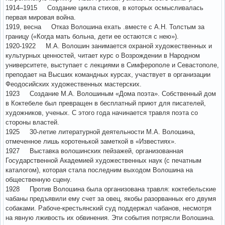
1914–1915 Создание цикла стихов, в которых осмысливалась
первая мировая война.
1919, весна Отказ Волошина ехать .вместе с А.Н. Толстым за
границу («Когда мать больна, дети ее остаются с нею»).
1920-1922 М.А. Волошин занимается охраной художественных и
культурных ценностей, читает курс о Возрождении в Народном
университете, выступает с лекциями в Симферополе и Севастополе,
преподает на Высших командных курсах, участвует в организации
Феодосийских художественных мастерских.
1923 Создание М.А. Волошиным «Дома поэта». Собственный дом
в Коктебеле был превращен в бесплатный приют для писателей,
художников, ученых. С этого года начинается травля поэта со
стороны властей.
1925 30-летие литературной деятельности М.А. Волошина,
отмеченное лишь коротенькой заметкой в «Известиях».
1927 Выставка волошинских пейзажей, организованная
Государственной Академией художественных наук (с печатным
каталогом), которая стала последним выходом Волошина на
общественную сцену.
1928 Против Волошина была организована травля: коктебельские
чабаны предъявили ему счет за овец, якобы разорванных его двумя
собаками. Рабоче-крестьянский суд поддержал чабанов, несмотря
на явную лживость их обвинения. Эти события потрясли Волошина.