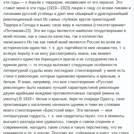
эти годы,— к борьбе с террором, независимо от его окраски. Это
ставит меня в эти годы (1919—1923) лицом к лицу со всеми ликами и
личинами русской усобицы и дает мне обширный и драгоценнейший
революционный опыт.Из самых глубоких кругов преисподней
Террора и Голода я вынес свою веру в человека (стихотв<орение>
«Потомкам»23). Эти же годы являются наиболее плодотворными в
моей поэзии, как в смысле качества, так и количества
написанного.Но так как темой моей является Россия во всем ее
историческом единстве, т. к. дух партийности мне ненавистен, т. к.
всякую борьбу я не могу рассматривать иначе, как момент
духовного единства борющихся врагов и их сотрудничества в
едином деле,— то отсюда вытекают следующие особенности
литературной судьбы моих последних стихотворений: у меня есть
стихи о революции, которые одинаково нравились и красным, и
белым. Я знаю, например, что мое стихотворение «Русская
революция» было названо лучшей характеристикой революции
двумя идейными вождями противоположных лагерей (имена их
умолчу).В 1919 г. белые и красные, беря по очереди Одессу, свои
прокламации к населению начинали одними и теми же словами
моего стихотворения «Брестский мир». Эти явления — моя
литературная гордость, т. к. они свидетельствуют, что в моменты
высшего разлада мне удавалось, говоря о самом спорном и
современном, находить такие слова и такую перспективу, что ее
принимали и те, и другие. Поэтому же, собранные в книгу, эти стихи