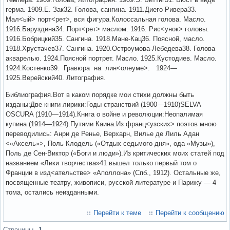
герма. 1909.Е. Зак32. Голова, сангина. 1911.Диего Ривера33.
Мал<ый> порт<рет>, вся фигура.Колоссальная голова. Масло.
1916.Баруздина34. Порт<рет> маслом. 1916. Рис<унок> головы.
1916.Бобрицкий35. Сангина. 1918.Мане-Кац36. Поясной, масло.
1918.Хрустачев37. Сангина. 1920.Остроумова-Лебедева38. Голова
акварелью. 1924.Поясной портрет. Масло. 1925.Кустодиев. Масло.
1924.Костенко39. Гравюра на лин<олеуме>. 1924—
1925.Верейский40. Литография.
Библиография.Вот в каком порядке мои стихи должны быть
изданы:Две книги лирики:Годы странствий (1900—1910)SELVA
OSCURA (1910—1914).Книга о войне и революции:Неопалимая
купина (1914—1924).Путями Каина.Из франц<узских> поэтов мною
переводились: Анри де Ренье, Верхарн, Вилье де Лиль Адан
<«Аксель»>, Поль Клодель («Отдых седьмого дня», ода «Музы»),
Поль де Сен-Виктор («Боги и люди»).Из критических моих статей под
названием «Лики творчества»41 вышел только первый том о
Франции в изд<ательстве> «Аполлона» (Спб., 1912). Остальные же,
посвященные театру, живописи, русской литературе и Парижу — 4
тома, остались неизданными.
Перейти к теме
Перейти к сообщению
Страницы
1