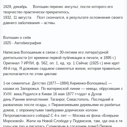
1929, декабрь Волошин перенес инсульт, после которого его
творчество практически прекратилось.
1932, 11 августа Поэт скончался, в результате осложнения своего
давнего заболевания – астмы.
Волошин о себе
1925 - Автобиография
Написана Волошиным в связи с 30-летием его литературной
деятельности (от времени первой публикации в печати, в 1895 г.)
Оригинал ? ИРЛИ, ф. 562, оп. 1, ед. хр. 1.Сейчас (1925 г.) мне идет
49-й год. Я доживаю седьмое семилетье жизни, которая правильно
располагается по этим циклам:
1-ое семилетье: Детство (1877—1884).Кириенко-Волошины1 —
казаки из Запорожья. По материнской линии — немцы, обрусевшие с
XVIII века.Родился в Киеве 16 мая 1877 г<ода> в Духов
день.Ранние впечатления: Таганрог, Севастополь. Последний в
развалинах после осады, с Пиранезиевыми деревьями из разбитых
домов, с опрокинутыми тамбурами дорических колонн
Петропавловского собора2.С 4-х лет — Москва из фона «Боярыни
Морозовой». Жили на Новой Слободе у Подвисков, там, где она в те
годы как раз и писалась Суриковым в соседнем доме3.Первое