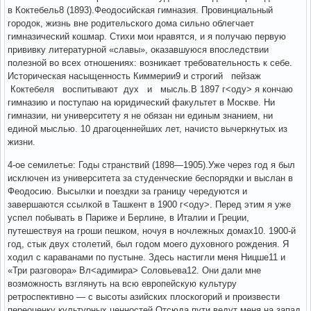
в Коктебель8 (1893).Феодосийская гимназия. Провинциальный
городок, жизнь вне родительского дома сильно облегчает
гимназический кошмар. Стихи мои нравятся, и я получаю первую
прививку литературной «славы», оказавшуюся впоследствии
полезной во всех отношениях: возникает требовательность к себе.
Историческая насыщенность Киммерии9 и строгий пейзаж
Коктебеля воспитывают дух и мысль.В 1897 г<оду> я кончаю
гимназию и поступаю на юридический факультет в Москве. Ни
гимназии, ни универси­тету я не обязан ни единым знанием, ни
единой мыслью. 10 драгоценнейших лет, начисто вычеркнутых из
жизни.
4-ое семилетье: Годы странствий (1898—1905).Уже через год я был
исключен из университета за студенческие беспорядки и выслан в
Феодосию. Высылки и поездки за границу чередуются и
завершаются ссылкой в Ташкент в 1900 г<оду>. Перед этим я уже
успел побывать в Париже и Берлине, в Италии и Греции,
путешествуя на гроши пешком, ночуя в ночлежных домах10. 1900-й
год, стык двух столетий, был годом моего духовного рождения. Я
ходил с караванами по пустыне. Здесь настигли меня Ницше11 и
«Три разговора» Вл<адимира> Соловьева12. Они дали мне
возможность взглянуть на всю европейскую культуру
ретроспективно — с высоты азийских плоскогорий и произвести
переоценку культурных ценностей.Отсюда пути ведут меня на запад