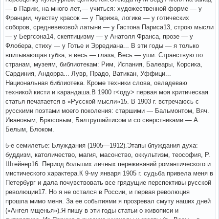
— в Париж, на много лет,— учиться: художественной форме — у
Франции, чувству красок — у Парижа, логике — у готических
соборов, средневековой латыни — у Гастона Париса13, строю мысли
— у Бергсона14, скептицизму — у Анатоля Франса, прозе — у
Флобера, стиху — у Готье и Эрредиана... В эти годы — я только
впитывающая губка, я весь — глаза, Весь — уши. Странствую по
странам, музеям, библиотекам: Рим, Испания, Балеары, Корсика,
Сардиния, Андорра... Лувр, Прадо, Ватикан, Уффици...
Национальная библиотека. Кроме техники слова, овладеваю
техникой кисти и карандаша.В 1900 г<оду> первая моя критическая
статья печатается в «Русской мысли»15. В 1903 г. встречаюсь с
русски­ми поэтами моего поколения: старшими — Бальмонтом, Вяч.
Ивановым, Брюсовым, Балтрушайтисом и со сверстниками — А.
Белым, Блоком.
5-е семилетье: Блуждания (1905—1912).Этапы блуждания духа:
буддизм, католичество, магия, масонство, оккультизм, теософия, Р.
Штейнер16. Период больших личных переживаний романтического и
мистического характера.К 9-му января 1905 г. судьба привела меня в
Петербург и дала почувствовать все грядущие перспективы русской
революции17. Но я не остался в России, и первая революция
прошла мимо меня. За ее событиями я прозревал смуту наших дней
(«Ангел мщенья»).Я пишу в эти годы статьи о живописи и