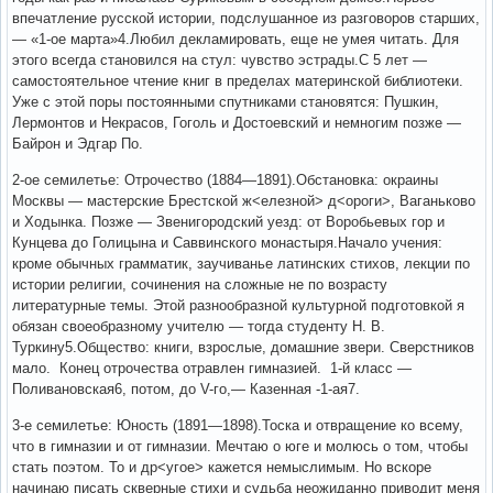
впечатление русской истории, подслушанное из разговоров старших,
— «1-ое марта»4.Любил декламировать, еще не умея читать. Для
этого всегда становился на стул: чувство эстрады.С 5 лет —
самостоятельное чтение книг в пределах материнской библиотеки.
Уже с этой поры постоянными спутниками становятся: Пушкин,
Лермонтов и Некрасов, Гоголь и Достоевский и немногим позже —
Байрон и Эдгар По.
2-ое семилетье: Отрочество (1884—1891).Обстановка: окраины
Москвы — мастерские Брестской ж<елезной> д<ороги>, Ваганьково
и Ходынка. Позже — Звенигородский уезд: от Воробьевых гор и
Кунцева до Голицына и Саввинского монастыря.Начало учения:
кроме обычных грамматик, заучиванье латинских стихов, лекции по
истории религии, сочинения на сложные не по возрасту
литературные темы. Этой разнообразной культурной подготовкой я
обязан своеобразному учителю — тогда студенту Н. В.
Туркину5.Общество: книги, взрослые, домашние звери. Сверстников
мало. Конец отрочества отравлен гимназией. 1-й класс —
Поливановская6, потом, до V-гo,— Казенная -1-ая7.
3-е семилетье: Юность (1891—1898).Тоска и отвращение ко всему,
что в гимназии и от гимназии. Мечтаю о юге и молюсь о том, чтобы
стать поэтом. То и др<угое> кажется немыслимым. Но вскоре
начинаю писать скверные стихи и судьба неожиданно приводит меня