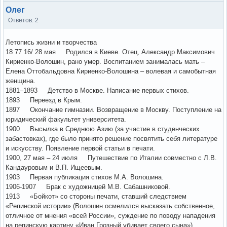
Олег
Ответов: 2
Летопись жизни и творчества
18 77 16/ 28 мая Родился в Киеве. Отец, Александр Максимович
Кириенко-Волошин, рано умер. Воспитанием занималась мать –
Елена Оттобальдовна Кириенко-Волошина – волевая и самобытная
женщина.
1881–1893 Детство в Москве. Написание первых стихов.
1893 Переезд в Крым.
1897 Окончание гимназии. Возвращение в Москву. Поступление на
юридический факультет университета.
1900 Высылка в Среднюю Азию (за участие в студенческих
забастовках), где было принято решение посвятить себя литературе
и искусству. Появление первой статьи в печати.
1900, 27 мая – 24 июля Путешествие по Италии совместно с Л.В.
Кандауровым и В.П. Ищеевым.
1903 Первая публикация стихов М.А. Волошина.
1906-1907 Брак с художницей М.В. Сабашниковой.
1913 «Бойкот» со стороны печати, ставший следствием
«Репинской истории» (Волошин осмелился высказать собственное,
отличное от мнения «всей России», суждение по поводу нападения
на репинскую картину «Иван Грозный убивает своего сына»).