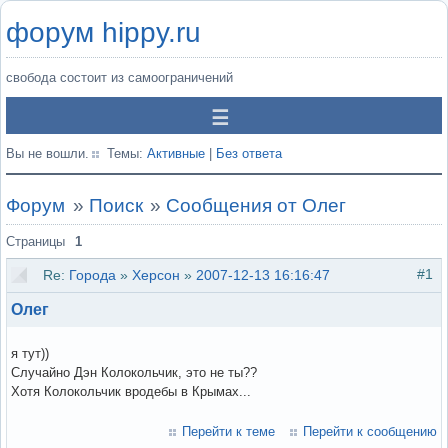
форум hippy.ru
свобода состоит из самоограничений
Вы не вошли.
Темы:
Активные
|
Без ответа
Форум
»
Поиск
»
Сообщения от Олег
Страницы
1
#1
Re:
Города
»
Херсон
»
2007-12-13 16:16:47
Олег
я тут))
Случайно Дэн Колокольчик, это не ты??
Хотя Колокольчик вродебы в Крымах...
Перейти к теме
Перейти к сообщению