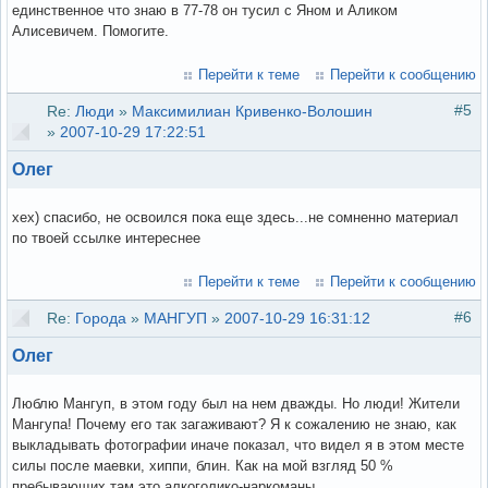
единственное что знаю в 77-78 он тусил с Яном и Аликом
Алисевичем. Помогите.
Перейти к теме
Перейти к сообщению
#5
Re:
Люди
»
Максимилиан Кривенко-Волошин
»
2007-10-29 17:22:51
Олег
хех) спасибо, не освоился пока еще здесь...не сомненно материал
по твоей ссылке интереснее
Перейти к теме
Перейти к сообщению
#6
Re:
Города
»
МАНГУП
»
2007-10-29 16:31:12
Олег
Люблю Мангуп, в этом году был на нем дважды. Но люди! Жители
Мангупа! Почему его так загаживают? Я к сожалению не знаю, как
выкладывать фотографии иначе показал, что видел я в этом месте
силы после маевки, хиппи, блин. Как на мой взгляд 50 %
пребывающих там это алкоголико-наркоманы.