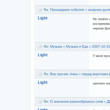
Re:
Прошедшие события
»
анархия рули
Light
Не люблю с
воспринима
черном фон
Re:
Музыка
»
Музыка и Еда
»
2007-10-31
Light
У меня муз
Re:
Все прочие темы
»
перед воротами 
Light
нипонял юм
Re:
О значении разнообразных слов
»
Д
Light