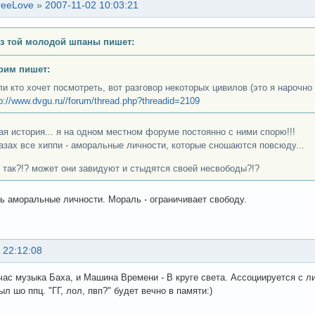
reeLove
»
2007-11-02 10:03:21
з той молодой шпаны пишет:
рим пишет:
ли кто хочет посмотреть, вот разговор некоторых цивилов (это я нарочно 
p://www.dvgu.ru//forum/thread.php?threadid=2109
ая история... я на одном местном форуме постоянно с ними спорю!!!
лазах все хиппи - аморальные личности, которые сношаются повсюду...
 так?!? может они завидуют и стыдятся своей несвободы?!?
ть аморальные личности. Мораль - ограничивает свободу.
 22:12:08
час музыка Баха, и Машина Времени - В круге света. Ассоциируется с л
л шо ппц. "ГГ, лол, пвп?" будет вечно в памяти:)