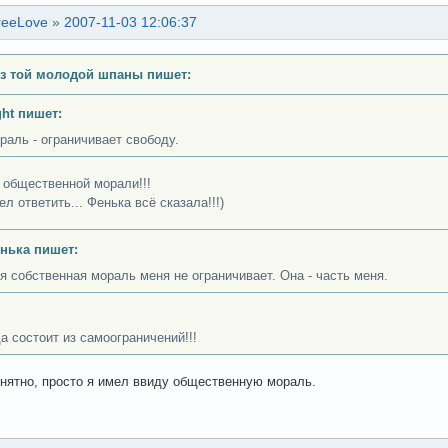
reeLove
»
2007-11-03 12:06:37
з той молодой шпаны пишет:
ght пишет:
раль - ограничивает свободу.
б общественной морали!!!
ел ответить... Фенька всё сказала!!!)
нька пишет:
я собственная мораль меня не ограничивает. Она - часть меня.
а состоит из самоограничений!!!
онятно, просто я имел ввиду общественную мораль.