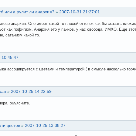
т! или а рулит ли анархия?
»
2007-10-31 21:27:01
лово анархия. Оно имеет какой-то плохой оттенок как бы сказать плох
ют как пофигизм. Анархия это у панков, у нас свобода. ИМХО. Еще этот 
е, сатанизм какой то.
 10:45:47
ыка ассоциируется с цветами и температурой ( в смысле насколько горяч
рая
»
2007-10-25 14:22:59
ора, объясните.
ети цветов
»
2007-10-25 13:38:27