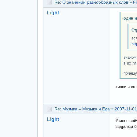
Re:
О значении разнообразных слов
»
F
Light
один и
Ст
ес
htt
знаком
в их г
почему
хиппи и ес
Re:
Музыка
»
Музыка и Еда
»
2007-11-01
Light
У меня сей
задротом бы