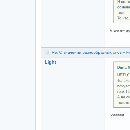
Я не т
сознан
тело.
То что 
А как же д
Re:
О значении разнообразных слов
»
F
Light
Dima M
НЕТ! С
Только
почувс
грах П
А на с
только
бреееед....