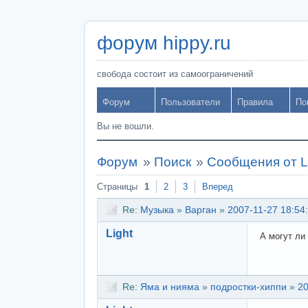
форум hippy.ru
свобода состоит из самоограничений
Форум
Пользователи
Правила
По
Вы не вошли.
Форум
»
Поиск
»
Сообщения от L
Страницы
1
2
3
Вперед
Re:
Музыка
»
Варган
»
2007-11-27 18:54
Light
А могут ли
Re:
Яма и нияма
»
подростки-хиппи
»
20