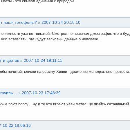
 цветы - это символ единения с природой.
ют наши телефоны?
»
2007-10-24 20:18:10
анонимности уже нет никакой. Смотрел по нешинал джеографик что в буд
 чип вставлять, где будут записаны данные о человеке...
ети цветов
»
2007-10-24 19:11:11
тябы почитай, кликни на ссылку Хиппи - движение молодежного протеста.
руппы...
»
2007-10-23 17:48:39
орые поют попсу... ну и те что играют хеви метал, це якийсь сатаницький
7-10-22 18:06:16