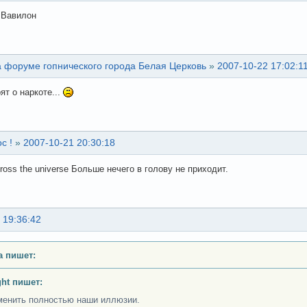
 Вавилон
а форуме гопнического города Белая Церковь
»
2007-10-22 17:02:1
ят о наркоте...
с !
»
2007-10-21 20:30:18
cross the universe Больше нечего в голову не приходит.
 19:36:42
а пишет:
ght пишет:
менить полностью наши иллюзии.