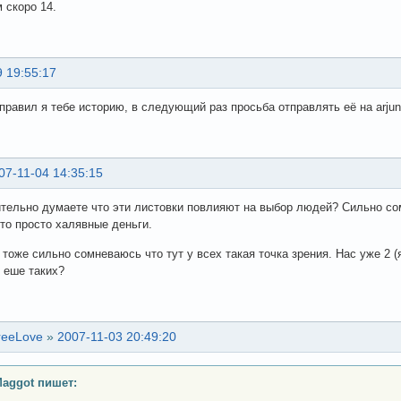
 скоро 14.
 19:55:17
тправил я тебе историю, в следующий раз просьба отправлять её на arjuna
07-11-04 14:35:15
тельно думаете что эти листовки повлияют на выбор людей? Сильно сом
это просто халявные деньги.
 тоже сильно сомневаюсь что тут у всех такая точка зрения. Нас уже 2 
 еше таких?
reeLove
»
2007-11-03 20:49:20
aggot пишет: