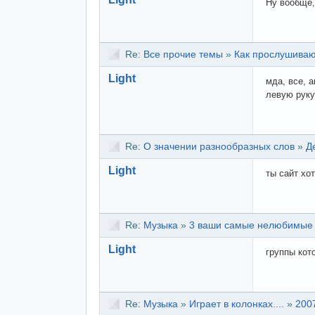
Ну вообще,
Re:
Все прочие темы
»
Как прослушива
Light
мда, все, 
левую руку
Re:
О значении разнообразных слов
»
Д
Light
ты сайт хо
Re:
Музыка
»
3 ваши самые нелюбимые г
Light
группы кот
Re:
Музыка
»
Играет в колонках....
»
200