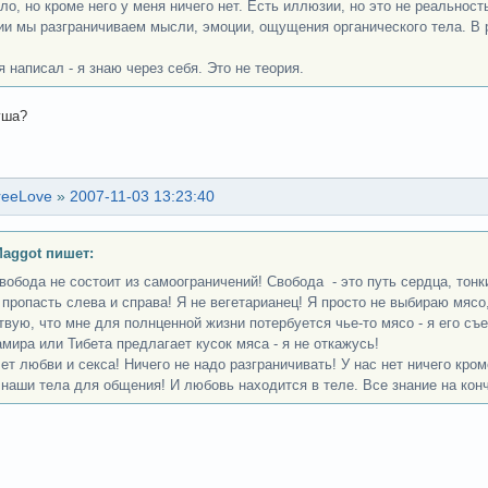
ело, но кроме него у меня ничего нет. Есть иллюзии, но это не реальност
ии мы разграничиваем мысли, эмоции, ощущения органического тела. В 
я написал - я знаю через себя. Это не теория.
уша?
reeLove
»
2007-11-03 13:23:40
aggot пишет:
вобода не состоит из самоограничений! Свобода - это путь сердца, тонки
 пропасть слева и справа! Я не вегетарианец! Я просто не выбираю мясо
твую, что мне для полнценной жизни потербуется чье-то мясо - я его съ
амира или Тибета предлагает кусок мяса - я не откажусь!
чет любви и секса! Ничего не надо разграничивать! У нас нет ничего кро
 наши тела для общения! И любовь находится в теле. Все знание на кон