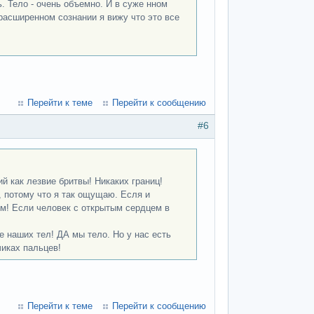
ь. Тело - очень объемно. И в суже нном
расширенном сознании я вижу что это все
Перейти к теме
Перейти к сообщению
#6
й как лезвие бритвы! Никаких границ!
, потому что я так ощущаю. Есля и
ем! Если человек с открытым сердцем в
ме наших тел! ДА мы тело. Но у нас есть
чиках пальцев!
Перейти к теме
Перейти к сообщению