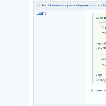
Re:
О значении разнообразных слов
»
F
Light
один и
Li
Мо
я не о
(не усп
Фе
Мо
+1!!!
Свобод
Ну тогда п