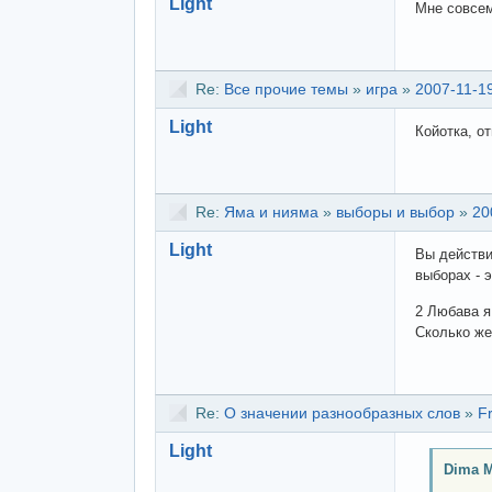
Light
Мне совсем
Re:
Все прочие темы
»
игра
»
2007-11-19
Light
Койотка, о
Re:
Яма и нияма
»
выборы и выбор
»
20
Light
Вы действи
выборах - 
2 Любава я
Сколько же
Re:
О значении разнообразных слов
»
F
Light
Dima M