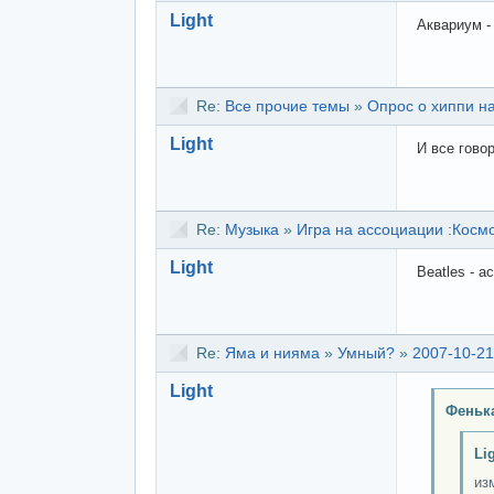
Light
Аквариум -
Re:
Все прочие темы
»
Опрос о хиппи н
Light
И все говор
Re:
Музыка
»
Игра на ассоциации :Космо
Light
Beatles - a
Re:
Яма и нияма
»
Умный?
»
2007-10-21
Light
Феньк
Li
из