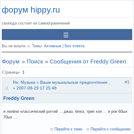
форум hippy.ru
свобода состоит из самоограничений
Вы не вошли.
Темы:
Активные
|
Без ответа
Форум
»
Поиск
»
Сообщения от Freddy Green
Страницы
1
#1
Re:
Музыка
»
Ваши музыкальные предпочтения...
»
2007-08-29 17:25:48
Freddy Green
я люблю классический рэггей ... джаз, блюз, трип хоп ... и рок 60ых
70ых ...
Перейти к теме
Перейти к сообщению